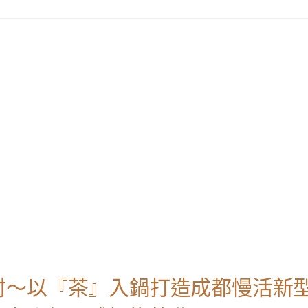
村～以『茶』入鍋打造成都慢活新