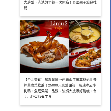
大房型、泳池與早餐一次開箱！泰國親子旅遊推
薦
【台北美食】麟聚餐廳～連續兩年米其林必比登
經典粵菜推薦！25000元桌菜開箱！玻璃脆皮小
乳鴨、魚翅濃湯一品雞、油焗大虎蝦好銷魂、台
北小巨蛋捷運美食