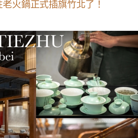
柱老火鍋正式插旗竹北了！