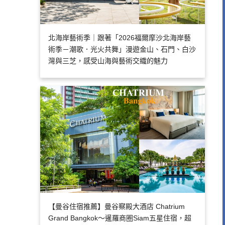
北海岸藝術季｜跟著「2026福爾摩沙北海岸藝
術季－潮歌．光火共舞」漫遊金山、石門、白沙
灣與三芝，感受山海與藝術交織的魅力
【曼谷住宿推薦】曼谷察殿大酒店 Chatrium
Grand Bangkok～暹羅商圈Siam五星住宿，超