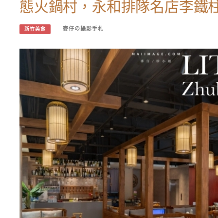
態火鍋村，永和排隊名店李鐵
麥仔の攝影手札
新竹美食