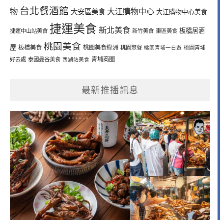
台北餐酒館
物
大江購物中心
大安區美食
大江購物中心美食
捷運美食
新北美食
板橋居酒
捷運中山站美食
新竹美食
東區美食
桃園美食
屋
板橋美食
桃園美食綠洲
桃園聚餐
桃園青埔一日遊
桃園青埔
青埔商圈
好去處
泰國曼谷美食
西湖站美食
最新推播訊息