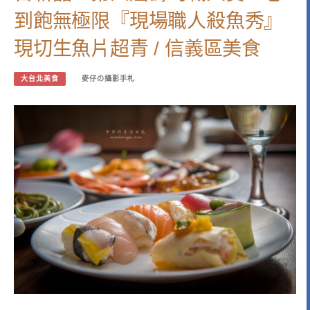
到飽無極限『現場職人殺魚秀』
現切生魚片超青 / 信義區美食
大台北美食
麥仔の攝影手札