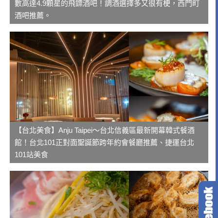
數高達4.9顆星的飛鏢酒吧！調酒選擇多又很有梗，西門町
酒吧推薦。
【台北美食】Anju Taipei～台北信義區最新開幕韓式餐酒
館！台北101正對面聖誕節跨年約會餐廳推薦、捷運台北
101站美食