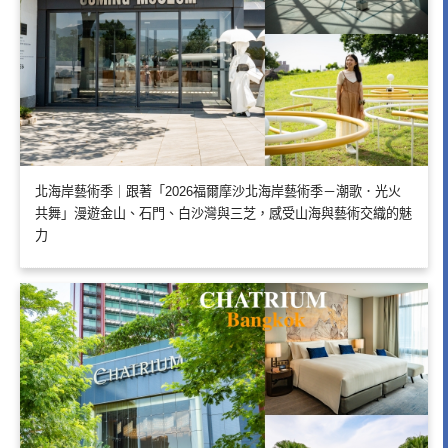
北海岸藝術季｜跟著「2026福爾摩沙北海岸藝術季－潮歌．光火
共舞」漫遊金山、石門、白沙灣與三芝，感受山海與藝術交織的魅
力