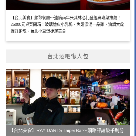
【台北美食】麟聚餐廳～連續兩年米其林必比登經典粵菜推薦！
25000元桌菜開箱！玻璃脆皮小乳鴨、魚翅濃湯一品雞、油焗大虎
蝦好銷魂、台北小巨蛋捷運美食
台北酒吧懶人包
【台北美食】RAY DARTS Taipei Bar～網路評論破千則分