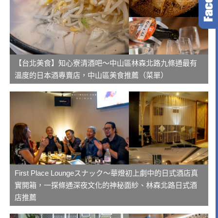
【台北美食】知心寮清酒吧～中山區林森北路九條通最有
溫度的日本酒專賣店，中山區美食推薦（菜單）
First Place Loungeスナック～華燈初上劇中的日式酒店真
實開箱，一探條通深夜文化的神秘面紗、林森北路日式酒
店推薦