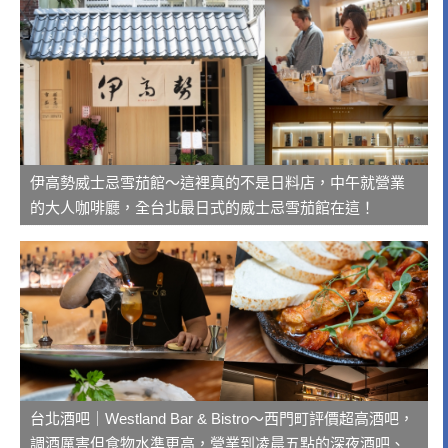
伊高勢威士忌雪茄館～這裡真的不是日料店，中午就營業
的大人咖啡廳，全台北最日式的威士忌雪茄館在這！
台北酒吧｜Westland Bar & Bistro～西門町評價超高酒吧，
調酒厲害但食物水準更高，營業到凌晨五點的深夜酒吧、