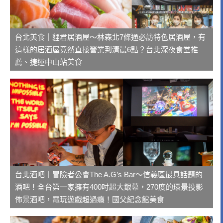
台北美食｜貍君居酒屋～林森北7條通必訪特色居酒屋，有
這樣的居酒屋竟然直接營業到清晨6點？台北深夜食堂推
薦、捷運中山站美食
台北酒吧｜冒險者公會The A.G’s Bar～信義區最具話題的
酒吧！全台第一家擁有400吋超大銀幕，270度的環景投影
佈景酒吧，電玩遊戲超過癮！國父紀念館美食