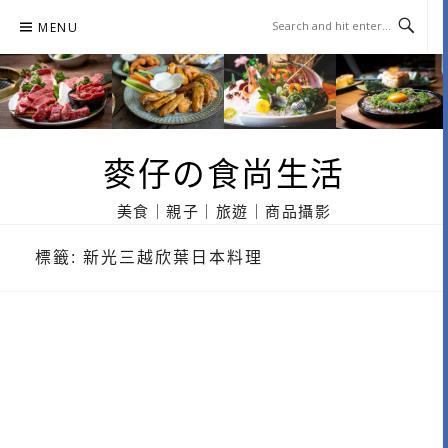
Skip
MENU
to
content
麥仔の食尚生活
美食｜親子｜旅遊｜商品攝影
標籤:
新光三越欣葉日本料理