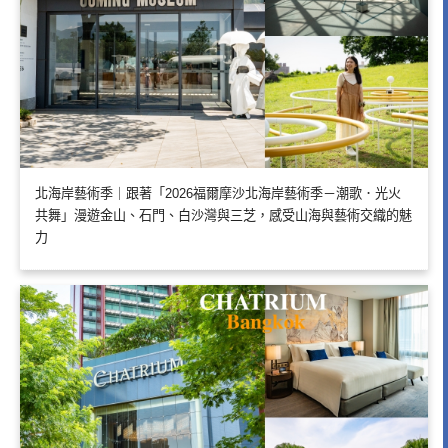
北海岸藝術季｜跟著「2026福爾摩沙北海岸藝術季－潮歌．光火
共舞」漫遊金山、石門、白沙灣與三芝，感受山海與藝術交織的魅
力