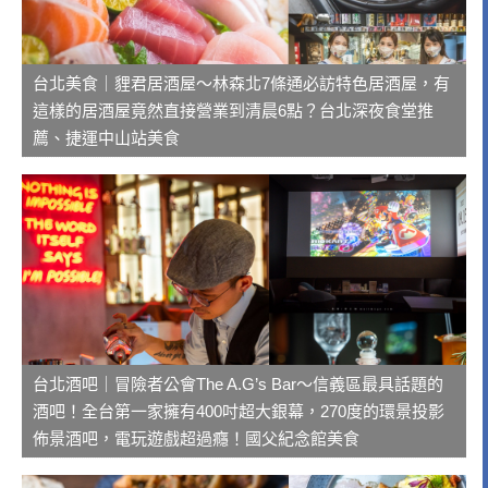
台北美食｜貍君居酒屋～林森北7條通必訪特色居酒屋，有
這樣的居酒屋竟然直接營業到清晨6點？台北深夜食堂推
薦、捷運中山站美食
台北酒吧｜冒險者公會The A.G’s Bar～信義區最具話題的
酒吧！全台第一家擁有400吋超大銀幕，270度的環景投影
佈景酒吧，電玩遊戲超過癮！國父紀念館美食