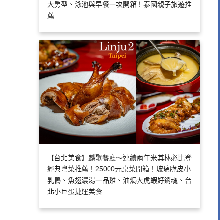
大房型、泳池與早餐一次開箱！泰國親子旅遊推
薦
【台北美食】麟聚餐廳～連續兩年米其林必比登
經典粵菜推薦！25000元桌菜開箱！玻璃脆皮小
乳鴨、魚翅濃湯一品雞、油焗大虎蝦好銷魂、台
北小巨蛋捷運美食