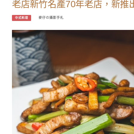
老店新竹名產70年老店，新推
麥仔の攝影手札
中式料理