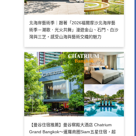
北海岸藝術季｜跟著「2026福爾摩沙北海岸藝
術季－潮歌．光火共舞」漫遊金山、石門、白沙
灣與三芝，感受山海與藝術交織的魅力
【曼谷住宿推薦】曼谷察殿大酒店 Chatrium
Grand Bangkok～暹羅商圈Siam五星住宿，超