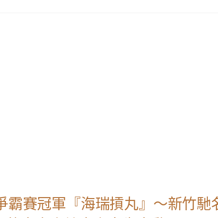
國爭霸賽冠軍『海瑞摃丸』～新竹馳