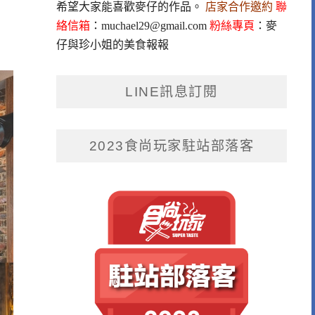
希望大家能喜歡麥仔的作品。
店家合作邀約
聯
絡信箱
：
muchael29@gmail.com
粉絲專頁
：
麥
仔與珍小姐的美食報報
LINE訊息訂閱
2023食尚玩家駐站部落客