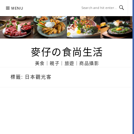
Skip
MENU
to
content
麥仔の食尚生活
美食｜親子｜旅遊｜商品攝影
標籤:
日本觀光客