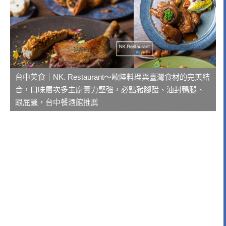
台中美食｜NK. Restaurant～歐陸料理與臺灣食材的完美結
合，口味層次多主廚實力堅強，必點豬腳醋、油封鴨腿、
跟屁蟲，台中餐酒館推薦