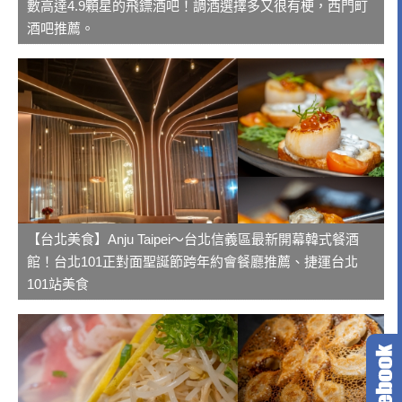
數高達4.9顆星的飛鏢酒吧！調酒選擇多又很有梗，西門町
酒吧推薦。
【台北美食】Anju Taipei～台北信義區最新開幕韓式餐酒
館！台北101正對面聖誕節跨年約會餐廳推薦、捷運台北
101站美食