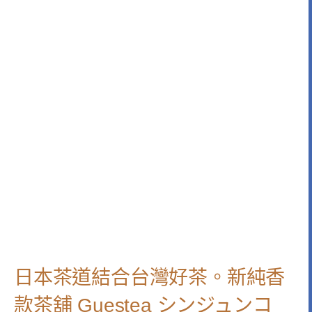
日本茶道結合台灣好茶。新純香
款茶舖 Guestea シンジュンコ