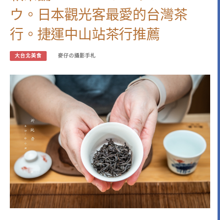
ウ。日本觀光客最愛的台灣茶
行。捷運中山站茶行推薦
大台北美食
麥仔の攝影手札