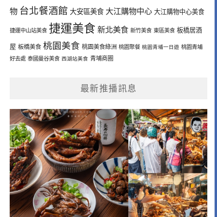
台北餐酒館
物
大江購物中心
大安區美食
大江購物中心美食
捷運美食
新北美食
板橋居酒
捷運中山站美食
新竹美食
東區美食
桃園美食
屋
板橋美食
桃園美食綠洲
桃園聚餐
桃園青埔一日遊
桃園青埔
青埔商圈
好去處
泰國曼谷美食
西湖站美食
最新推播訊息