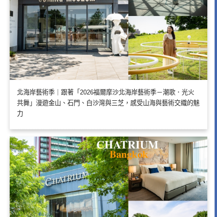
北海岸藝術季｜跟著「2026福爾摩沙北海岸藝術季－潮歌．光火
共舞」漫遊金山、石門、白沙灣與三芝，感受山海與藝術交織的魅
力