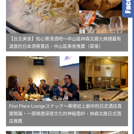
【台北美食】知心寮清酒吧～中山區林森北路九條通最有
溫度的日本酒專賣店，中山區美食推薦（菜單）
First Place Loungeスナック～華燈初上劇中的日式酒店真
實開箱，一探條通深夜文化的神秘面紗、林森北路日式酒
店推薦