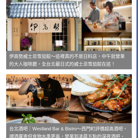
伊高勢威士忌雪茄館～這裡真的不是日料店，中午就營業
的大人咖啡廳，全台北最日式的威士忌雪茄館在這！
台北酒吧｜Westland Bar & Bistro～西門町評價超高酒吧，
調酒厲害但食物水準更高，營業到凌晨五點的深夜酒吧、