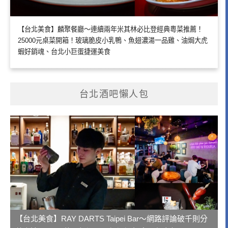
【台北美食】麟聚餐廳～連續兩年米其林必比登經典粵菜推薦！
25000元桌菜開箱！玻璃脆皮小乳鴨、魚翅濃湯一品雞、油焗大虎
蝦好銷魂、台北小巨蛋捷運美食
台北酒吧懶人包
【台北美食】RAY DARTS Taipei Bar～網路評論破千則分