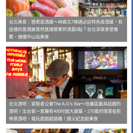
台北美食｜貍君居酒屋～林森北7條通必訪特色居酒屋，有
這樣的居酒屋竟然直接營業到清晨6點？台北深夜食堂推
薦、捷運中山站美食
台北酒吧｜冒險者公會The A.G’s Bar～信義區最具話題的
酒吧！全台第一家擁有400吋超大銀幕，270度的環景投影
佈景酒吧，電玩遊戲超過癮！國父紀念館美食