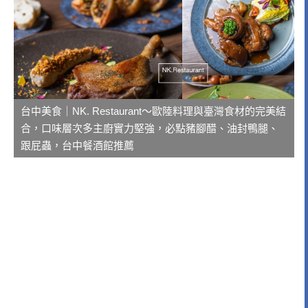
台中美食｜NK. Restaurant～歐陸料理與臺灣食材的完美結
合，口味層次多主廚實力堅強，必點豬腳醋、油封鴨腿、
跟屁蟲，台中餐酒館推薦