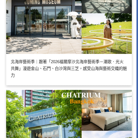
北海岸藝術季｜跟著「2026福爾摩沙北海岸藝術季－潮歌．光火
共舞」漫遊金山、石門、白沙灣與三芝，感受山海與藝術交織的魅
力