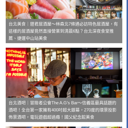
台北美食｜貍君居酒屋～林森北7條通必訪特色居酒屋，有
這樣的居酒屋竟然直接營業到清晨6點？台北深夜食堂推
薦、捷運中山站美食
台北酒吧｜冒險者公會The A.G’s Bar～信義區最具話題的
酒吧！全台第一家擁有400吋超大銀幕，270度的環景投影
佈景酒吧，電玩遊戲超過癮！國父紀念館美食