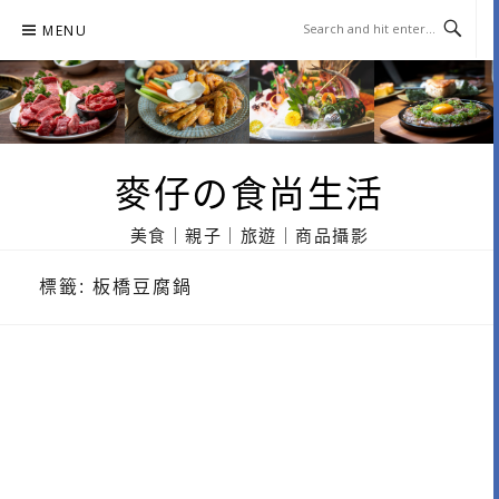
Skip
MENU
to
content
麥仔の食尚生活
美食｜親子｜旅遊｜商品攝影
標籤:
板橋豆腐鍋