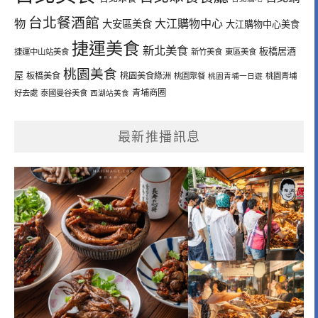
台北餐酒館
物
大江購物中心
大安區美食
大江購物中心美食
捷運美食
新北美食
板橋居酒
捷運中山站美食
新竹美食
東區美食
桃園美食
屋
板橋美食
桃園美食綠洲
桃園聚餐
桃園青埔一日遊
桃園青埔
青埔商圈
好去處
泰國曼谷美食
西湖站美食
最新推播訊息