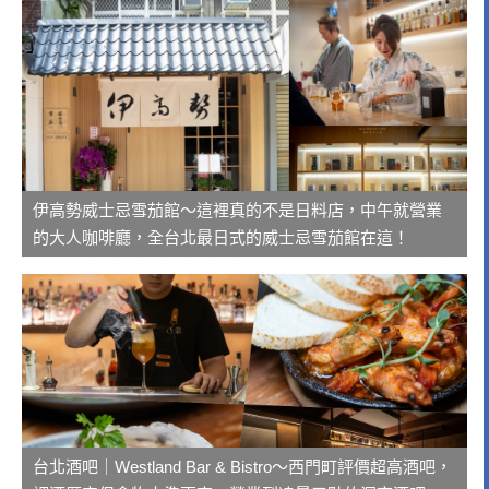
伊高勢威士忌雪茄館～這裡真的不是日料店，中午就營業
的大人咖啡廳，全台北最日式的威士忌雪茄館在這！
台北酒吧｜Westland Bar & Bistro～西門町評價超高酒吧，