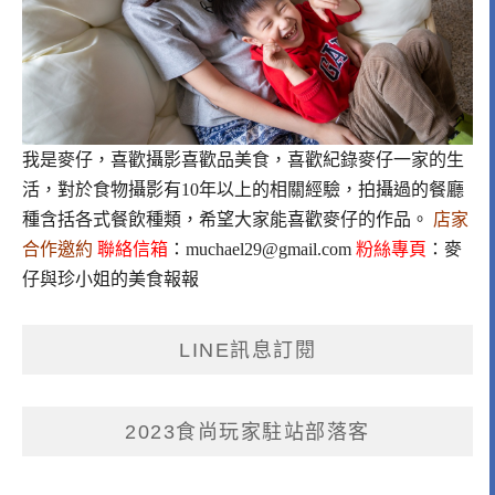
我是麥仔，喜歡攝影喜歡品美食，喜歡紀錄麥仔一家的生
活，對於食物攝影有10年以上的相關經驗，拍攝過的餐廳
種含括各式餐飲種類，希望大家能喜歡麥仔的作品。
店家
合作邀約
聯絡信箱
：
muchael29@gmail.com
粉絲專頁
：
麥
仔與珍小姐的美食報報
LINE訊息訂閱
2023食尚玩家駐站部落客