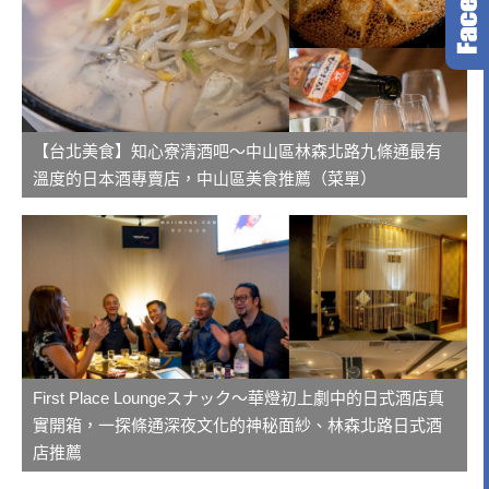
【台北美食】知心寮清酒吧～中山區林森北路九條通最有
溫度的日本酒專賣店，中山區美食推薦（菜單）
First Place Loungeスナック～華燈初上劇中的日式酒店真
實開箱，一探條通深夜文化的神秘面紗、林森北路日式酒
店推薦