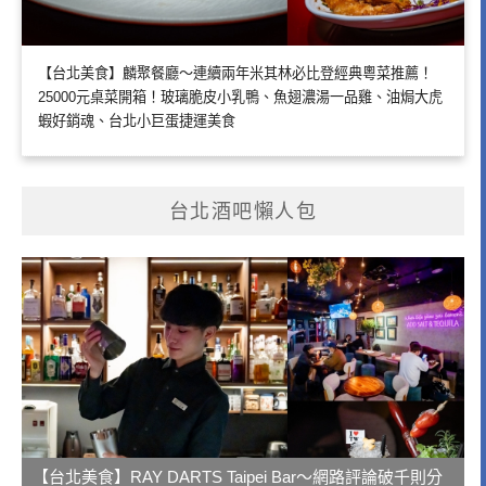
【台北美食】麟聚餐廳～連續兩年米其林必比登經典粵菜推薦！
25000元桌菜開箱！玻璃脆皮小乳鴨、魚翅濃湯一品雞、油焗大虎
蝦好銷魂、台北小巨蛋捷運美食
台北酒吧懶人包
【台北美食】RAY DARTS Taipei Bar～網路評論破千則分