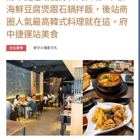
海鮮豆腐煲跟石鍋拌飯，後站商
圈人氣最高韓式料理就在這。府
中捷運站美食
台北美食
麥仔の攝影手札