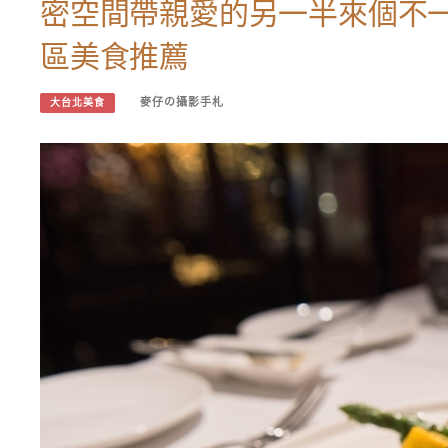
密空間帶親愛的另一半來個不
區美食推薦
麥仔の攝影手札
大台北美食