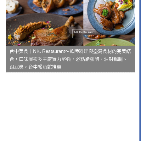
台中美食｜NK. Restaurant～歐陸料理與臺灣食材的完美結
合，口味層次多主廚實力堅強，必點豬腳醋、油封鴨腿、
跟屁蟲，台中餐酒館推薦