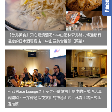
【台北美食】知心寮清酒吧～中山區林森北路九條通最有
溫度的日本酒專賣店，中山區美食推薦（菜單）
First Place Loungeスナック～華燈初上劇中的日式酒店真
實開箱，一探條通深夜文化的神秘面紗、林森北路日式酒
店推薦