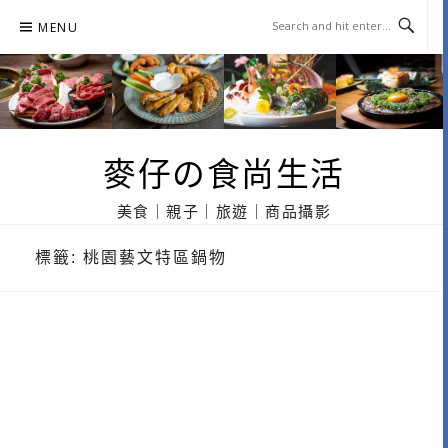
Skip
MENU
to
content
麥仔の食尚生活
美食｜親子｜旅遊｜商品攝影
標籤:
桃園藝文特區鍋物