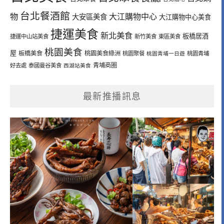
台北餐酒館
物
大江購物中心
大安區美食
大江購物中心美食
捷運美食
新北美食
板橋居酒
捷運中山站美食
新竹美食
東區美食
桃園美食
屋
板橋美食
桃園美食綠洲
桃園聚餐
桃園青埔一日遊
桃園青埔
青埔商圈
好去處
泰國曼谷美食
西湖站美食
最新推播訊息