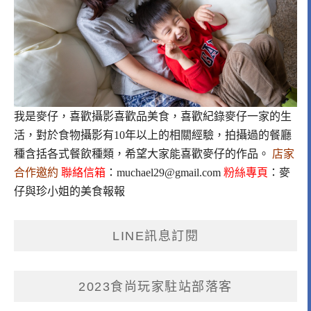
我是麥仔，喜歡攝影喜歡品美食，喜歡紀錄麥仔一家的生
活，對於食物攝影有10年以上的相關經驗，拍攝過的餐廳
種含括各式餐飲種類，希望大家能喜歡麥仔的作品。
店家
合作邀約
聯絡信箱
：
muchael29@gmail.com
粉絲專頁
：
麥
仔與珍小姐的美食報報
LINE訊息訂閱
2023食尚玩家駐站部落客