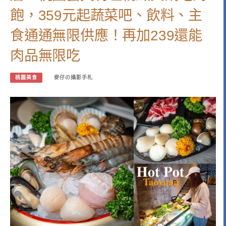
飽，359元起蔬菜吧、飲料、主
食通通無限供應！再加239還能
肉品無限吃
桃園美食
麥仔の攝影手札