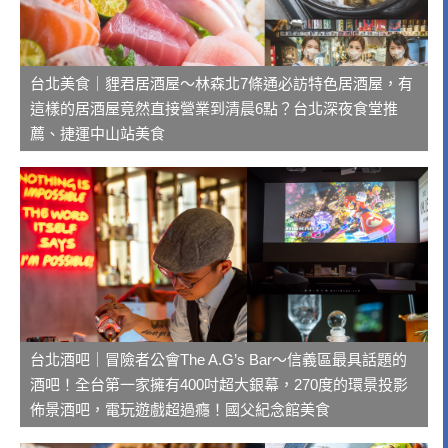
台北美食｜貍君居酒屋～林森北7條通必訪特色居酒屋，有
這樣的居酒屋竟然直接營業到清晨6點？台北深夜食堂推
薦、捷運中山站美食
台北酒吧｜冒險者公會The A.G’s Bar～信義區最具話題的
酒吧！全台第一家擁有400吋超大銀幕，270度的環景投影
佈景酒吧，電玩遊戲超過癮！國父紀念館美食