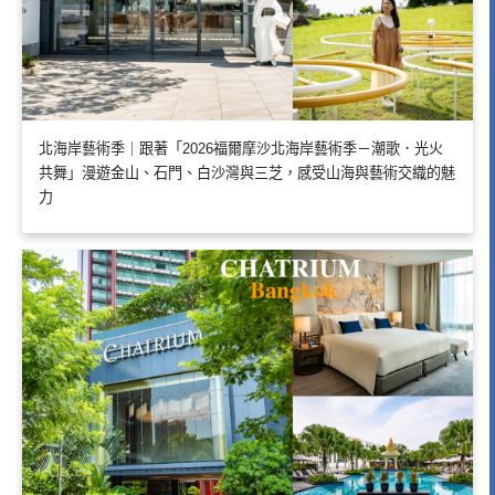
北海岸藝術季｜跟著「2026福爾摩沙北海岸藝術季－潮歌．光火
共舞」漫遊金山、石門、白沙灣與三芝，感受山海與藝術交織的魅
力