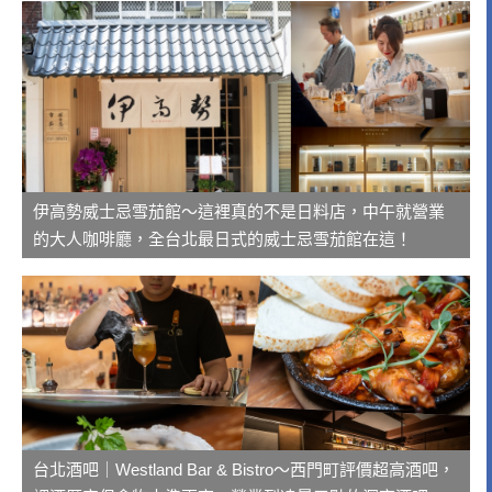
伊高勢威士忌雪茄館～這裡真的不是日料店，中午就營業
的大人咖啡廳，全台北最日式的威士忌雪茄館在這！
台北酒吧｜Westland Bar & Bistro～西門町評價超高酒吧，