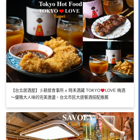
【台北居酒屋】彡耕居食事所 x 時禾酒藏 TOKYO
LOVE 梅酒
～優雅大人味的完美激盪，台北市民大道餐酒搭配推薦