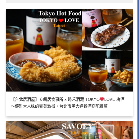
【台北居酒屋】彡耕居食事所 x 時禾酒藏 TOKYO
LOVE 梅酒
～優雅大人味的完美激盪，台北市民大道餐酒搭配推薦