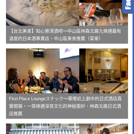
【台北美食】知心寮清酒吧～中山區林森北路九條通最有
溫度的日本酒專賣店，中山區美食推薦（菜單）
First Place Loungeスナック～華燈初上劇中的日式酒店真
實開箱，一探條通深夜文化的神秘面紗、林森北路日式酒
店推薦