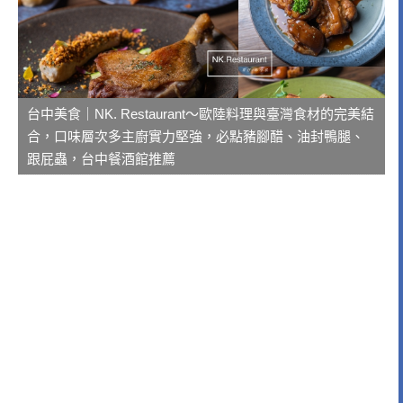
台中美食｜NK. Restaurant～歐陸料理與臺灣食材的完美結
合，口味層次多主廚實力堅強，必點豬腳醋、油封鴨腿、
跟屁蟲，台中餐酒館推薦