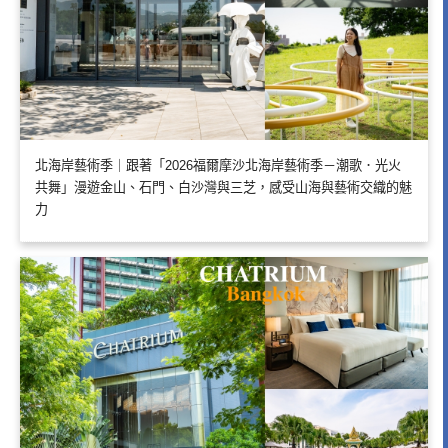
北海岸藝術季｜跟著「2026福爾摩沙北海岸藝術季－潮歌．光火
共舞」漫遊金山、石門、白沙灣與三芝，感受山海與藝術交織的魅
力