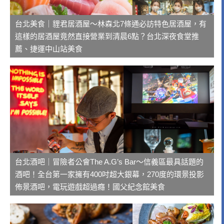
台北美食｜貍君居酒屋～林森北7條通必訪特色居酒屋，有
這樣的居酒屋竟然直接營業到清晨6點？台北深夜食堂推
薦、捷運中山站美食
台北酒吧｜冒險者公會The A.G’s Bar～信義區最具話題的
酒吧！全台第一家擁有400吋超大銀幕，270度的環景投影
佈景酒吧，電玩遊戲超過癮！國父紀念館美食