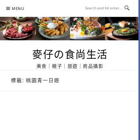
Skip
MENU
to
content
麥仔の食尚生活
美食｜親子｜旅遊｜商品攝影
標籤:
桃園青一日遊