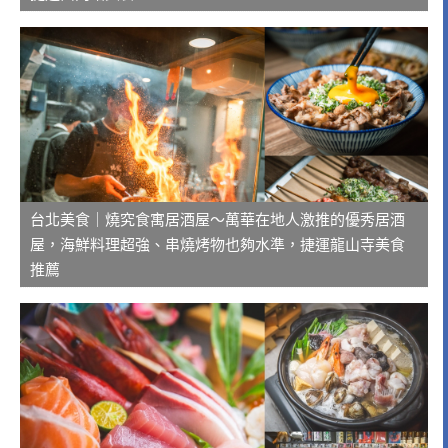
台北美食｜燒究食寓居酒屋～萬華在地人激推的優秀居酒
屋，海鮮料理超強、串燒烤物也夠水準，捷運龍山寺美食
推薦