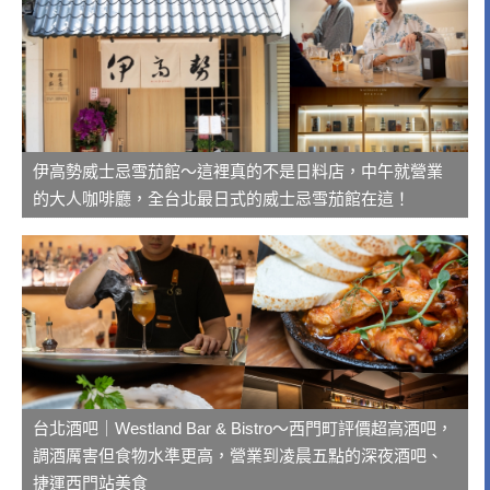
伊高勢威士忌雪茄館～這裡真的不是日料店，中午就營業
的大人咖啡廳，全台北最日式的威士忌雪茄館在這！
台北酒吧｜Westland Bar & Bistro～西門町評價超高酒吧，
調酒厲害但食物水準更高，營業到凌晨五點的深夜酒吧、
捷運西門站美食