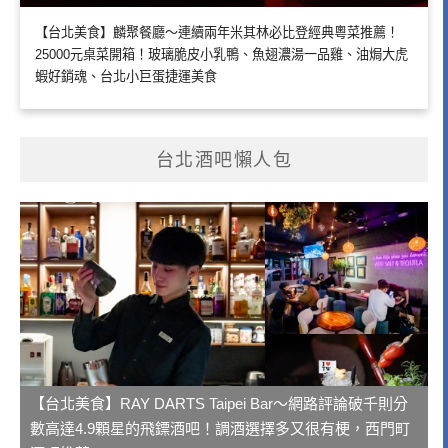
【台北美食】麟聚餐廳～連續兩年米其林必比登經典粵菜推薦！
25000元桌菜開箱！玻璃脆皮小乳鴨、魚翅濃湯一品雞、油焗大虎
蝦好銷魂、台北小巨蛋捷運美食
台北酒吧懶人包
【台北美食】RAY DARTS Taipei Bar～網路評論破千則分
數高達4.9顆星的飛鏢酒吧！調酒選擇多又很有梗，西門町