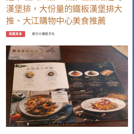
漢堡排，大份量的鐵板漢堡排大
推、大江購物中心美食推薦
桃園美食
麥仔の攝影手札