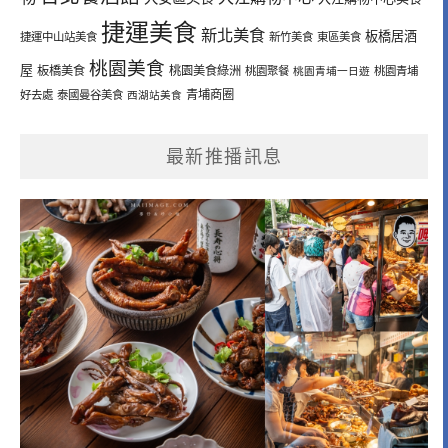
捷運美食
新北美食
板橋居酒
捷運中山站美食
新竹美食
東區美食
桃園美食
屋
板橋美食
桃園美食綠洲
桃園聚餐
桃園青埔一日遊
桃園青埔
青埔商圈
好去處
泰國曼谷美食
西湖站美食
最新推播訊息