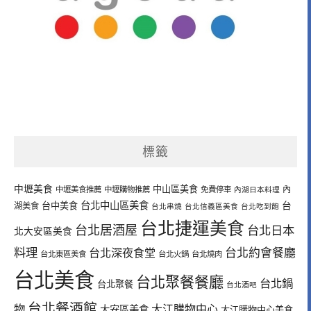
標籤
中壢美食
中山區美食
內
中壢美食推薦
中壢購物推薦
免費停車
內湖日本料理
台北中山區美食
台中美食
台
湖美食
台北串燒
台北信義區美食
台北吃到飽
台北捷運美食
台北居酒屋
台北日本
北大安區美食
料理
台北深夜食堂
台北約會餐廳
台北東區美食
台北火鍋
台北燒肉
台北美食
台北聚餐餐廳
台北鍋
台北聚餐
台北酒吧
台北餐酒館
物
大江購物中心
大安區美食
大江購物中心美食