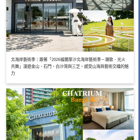
北海岸藝術季｜跟著「2026福爾摩沙北海岸藝術季－潮歌．光火
共舞」漫遊金山、石門、白沙灣與三芝，感受山海與藝術交織的魅
力