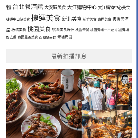
台北餐酒館
物
大江購物中心
大安區美食
大江購物中心美食
捷運美食
新北美食
板橋居酒
捷運中山站美食
新竹美食
東區美食
桃園美食
屋
板橋美食
桃園美食綠洲
桃園聚餐
桃園青埔一日遊
桃園青埔
青埔商圈
好去處
泰國曼谷美食
西湖站美食
最新推播訊息