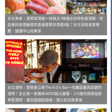
台北美食｜貍君居酒屋～林森北7條通必訪特色居酒屋，有
這樣的居酒屋竟然直接營業到清晨6點？台北深夜食堂推
薦、捷運中山站美食
台北酒吧｜冒險者公會The A.G’s Bar～信義區最具話題的
酒吧！全台第一家擁有400吋超大銀幕，270度的環景投影
佈景酒吧，電玩遊戲超過癮！國父紀念館美食