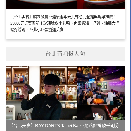
【台北美食】麟聚餐廳～連續兩年米其林必比登經典粵菜推薦！
25000元桌菜開箱！玻璃脆皮小乳鴨、魚翅濃湯一品雞、油焗大虎
蝦好銷魂、台北小巨蛋捷運美食
台北酒吧懶人包
【台北美食】RAY DARTS Taipei Bar～網路評論破千則分