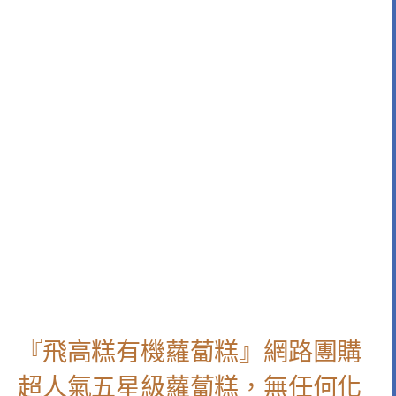
『飛高糕有機蘿蔔糕』網路團購
超人氣五星級蘿蔔糕，無任何化