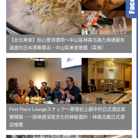
【台北美食】知心寮清酒吧～中山區林森北路九條通最有
溫度的日本酒專賣店，中山區美食推薦（菜單）
First Place Loungeスナック～華燈初上劇中的日式酒店真
實開箱，一探條通深夜文化的神秘面紗、林森北路日式酒
店推薦