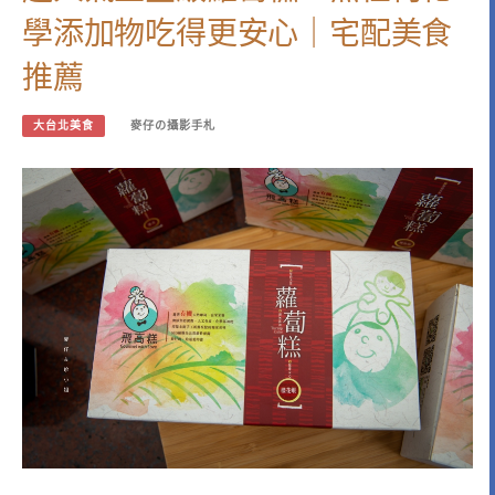
學添加物吃得更安心｜宅配美食
推薦
大台北美食
麥仔の攝影手札