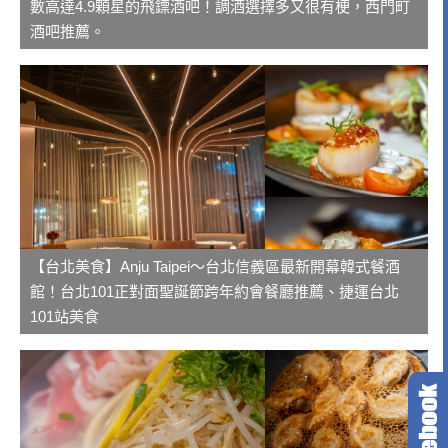
數高達4.9顆星的飛鏢酒吧！調酒選擇多又很有梗，西門町
酒吧推薦。
【台北美食】Anju Taipei～台北信義區最新開幕韓式餐酒
館！台北101正對面聖誕節跨年約會餐廳推薦、捷運台北
101站美食