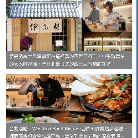
伊高勢威士忌雪茄館～這裡真的不是日料店，中午就營業
的大人咖啡廳，全台北最日式的威士忌雪茄館在這！
台北酒吧｜Westland Bar & Bistro～西門町評價超高酒吧，
調酒厲害但食物水準更高，營業到凌晨五點的深夜酒吧、