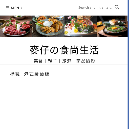
Skip
MENU
to
content
麥仔の食尚生活
美食｜親子｜旅遊｜商品攝影
標籤:
港式蘿蔔糕