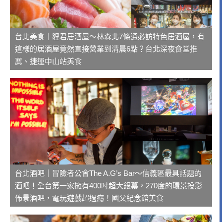
台北美食｜貍君居酒屋～林森北7條通必訪特色居酒屋，有
這樣的居酒屋竟然直接營業到清晨6點？台北深夜食堂推
薦、捷運中山站美食
台北酒吧｜冒險者公會The A.G’s Bar～信義區最具話題的
酒吧！全台第一家擁有400吋超大銀幕，270度的環景投影
佈景酒吧，電玩遊戲超過癮！國父紀念館美食