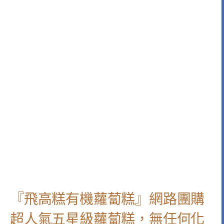
『飛高糕有機蘿蔔糕』網路團購
超人氣五星級蘿蔔糕，無任何化