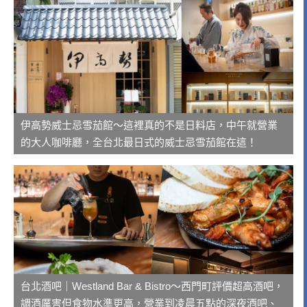
伊高勢威士忌雪茄館～這裡真的不是日料店，中午就營業
的大人咖啡廳，全台北最日式的威士忌雪茄館在這！
台北酒吧｜Westland Bar & Bistro～西門町評價超高酒吧，
調酒厲害但食物水準更高，營業到凌晨五點的深夜酒吧、