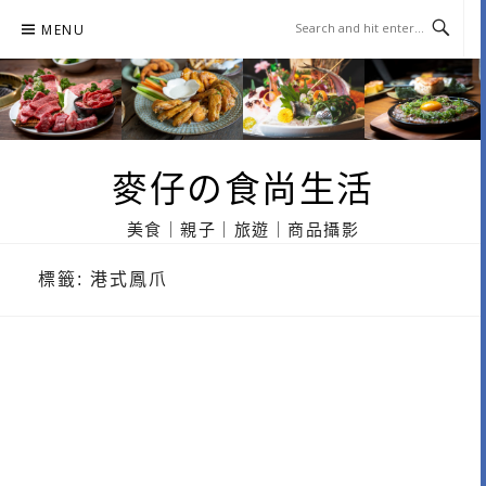
Skip
MENU
to
content
麥仔の食尚生活
美食｜親子｜旅遊｜商品攝影
標籤:
港式鳳爪