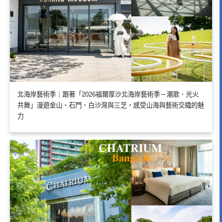
北海岸藝術季｜跟著「2026福爾摩沙北海岸藝術季－潮歌．光火
共舞」漫遊金山、石門、白沙灣與三芝，感受山海與藝術交織的魅
力