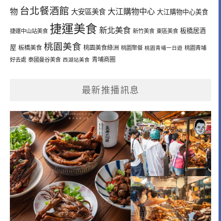
台北餐酒館
物
大江購物中心
大安區美食
大江購物中心美食
捷運美食
新北美食
板橋居酒
捷運中山站美食
新竹美食
東區美食
桃園美食
屋
板橋美食
桃園美食綠洲
桃園聚餐
桃園青埔一日遊
桃園青埔
青埔商圈
好去處
泰國曼谷美食
西湖站美食
最新推播訊息