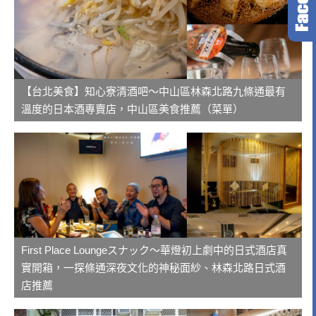
【台北美食】知心寮清酒吧～中山區林森北路九條通最有
溫度的日本酒專賣店，中山區美食推薦（菜單）
First Place Loungeスナック～華燈初上劇中的日式酒店真
實開箱，一探條通深夜文化的神秘面紗、林森北路日式酒
店推薦