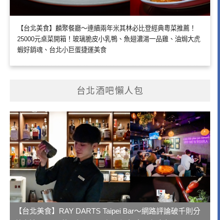
【台北美食】麟聚餐廳～連續兩年米其林必比登經典粵菜推薦！
25000元桌菜開箱！玻璃脆皮小乳鴨、魚翅濃湯一品雞、油焗大虎
蝦好銷魂、台北小巨蛋捷運美食
台北酒吧懶人包
【台北美食】RAY DARTS Taipei Bar～網路評論破千則分