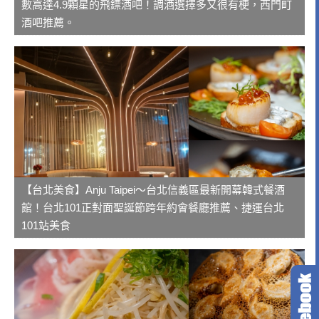
數高達4.9顆星的飛鏢酒吧！調酒選擇多又很有梗，西門町
酒吧推薦。
【台北美食】Anju Taipei～台北信義區最新開幕韓式餐酒
館！台北101正對面聖誕節跨年約會餐廳推薦、捷運台北
101站美食