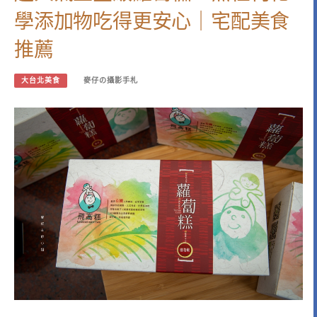
學添加物吃得更安心｜宅配美食
推薦
大台北美食
麥仔の攝影手札