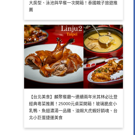
大房型、泳池與早餐一次開箱！泰國親子旅遊推
薦
【台北美食】麟聚餐廳～連續兩年米其林必比登
經典粵菜推薦！25000元桌菜開箱！玻璃脆皮小
乳鴨、魚翅濃湯一品雞、油焗大虎蝦好銷魂、台
北小巨蛋捷運美食