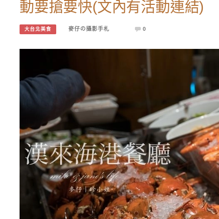
動要搶要快(文內有活動連結)
麥仔の攝影手札
0
大台北美食