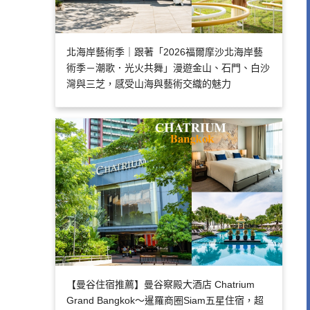
北海岸藝術季｜跟著「2026福爾摩沙北海岸藝
術季－潮歌．光火共舞」漫遊金山、石門、白沙
灣與三芝，感受山海與藝術交織的魅力
【曼谷住宿推薦】曼谷察殿大酒店 Chatrium
Grand Bangkok～暹羅商圈Siam五星住宿，超