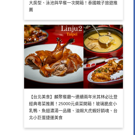
大房型、泳池與早餐一次開箱！泰國親子旅遊推
薦
【台北美食】麟聚餐廳～連續兩年米其林必比登
經典粵菜推薦！25000元桌菜開箱！玻璃脆皮小
乳鴨、魚翅濃湯一品雞、油焗大虎蝦好銷魂、台
北小巨蛋捷運美食