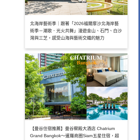
北海岸藝術季｜跟著「2026福爾摩沙北海岸藝
術季－潮歌．光火共舞」漫遊金山、石門、白沙
灣與三芝，感受山海與藝術交織的魅力
【曼谷住宿推薦】曼谷察殿大酒店 Chatrium
Grand Bangkok～暹羅商圈Siam五星住宿，超