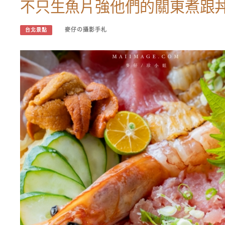
不只生魚片強他們的關東煮跟
麥仔の攝影手札
台北景點