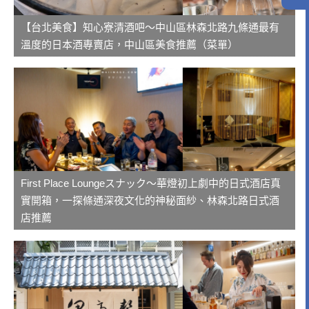
【台北美食】知心寮清酒吧～中山區林森北路九條通最有
溫度的日本酒專賣店，中山區美食推薦（菜單）
First Place Loungeスナック～華燈初上劇中的日式酒店真
實開箱，一探條通深夜文化的神秘面紗、林森北路日式酒
店推薦