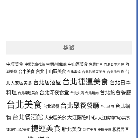
標籤
中壢美食
中山區美食
內
中壢美食推薦
中壢購物推薦
免費停車
內湖日本料理
台北中山區美食
台中美食
台
湖美食
台北串燒
台北信義區美食
台北吃到飽
台北捷運美食
台北居酒屋
台北日本
北大安區美食
料理
台北深夜食堂
台北約會餐廳
台北東區美食
台北火鍋
台北燒肉
台北美食
台北聚餐餐廳
台北鍋
台北聚餐
台北酒吧
台北餐酒館
物
大江購物中心
大安區美食
大江購物中心美食
捷運美食
新北美食
板橋居酒
捷運中山站美食
新竹美食
東區美食