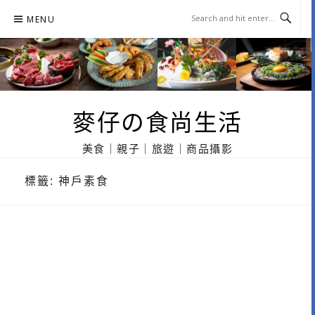
Skip
MENU
to
content
麥仔の食尚生活
美食｜親子｜旅遊｜商品攝影
標籤:
神戶素食