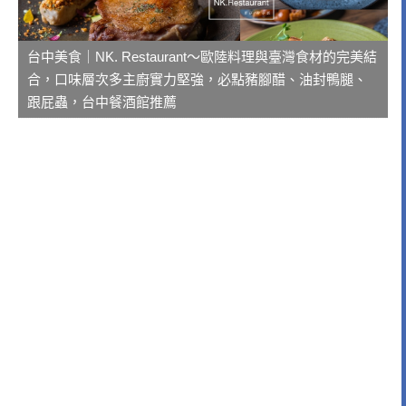
台中美食｜NK. Restaurant～歐陸料理與臺灣食材的完美結
合，口味層次多主廚實力堅強，必點豬腳醋、油封鴨腿、
跟屁蟲，台中餐酒館推薦