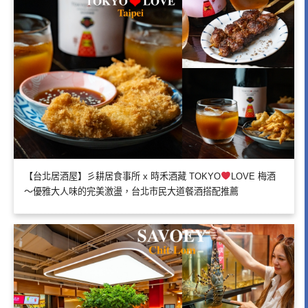
【台北居酒屋】彡耕居食事所 x 時禾酒藏 TOKYO
LOVE 梅酒
～優雅大人味的完美激盪，台北市民大道餐酒搭配推薦