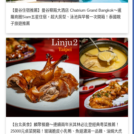
【曼谷住宿推薦】曼谷察殿大酒店 Chatrium Grand Bangkok～暹
羅商圈Siam五星住宿，超大房型、泳池與早餐一次開箱！泰國親
子旅遊推薦
【台北美食】麟聚餐廳～連續兩年米其林必比登經典粵菜推薦！
25000元桌菜開箱！玻璃脆皮小乳鴨、魚翅濃湯一品雞、油焗大虎