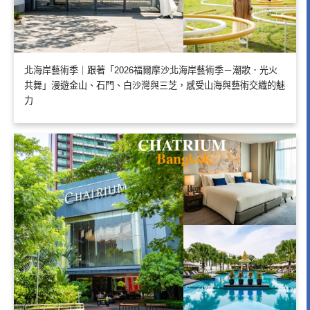
北海岸藝術季｜跟著「2026福爾摩沙北海岸藝術季－潮歌．光火
共舞」漫遊金山、石門、白沙灣與三芝，感受山海與藝術交織的魅
力