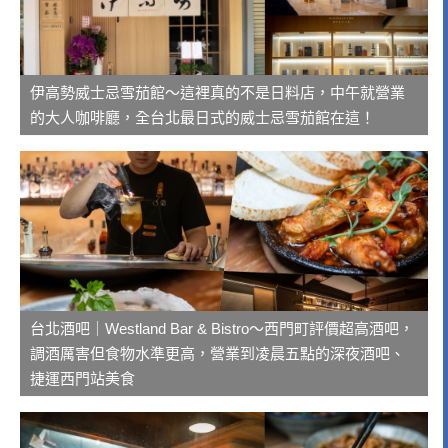
伊高勢威士忌雪茄館～這裡真的不是日料店，中午就營業
的大人咖啡廳，全台北最日式的威士忌雪茄館在這！
台北酒吧｜Westland Bar & Bistro～西門町評價超高酒吧，
調酒厲害但食物水準更高，營業到凌晨五點的深夜酒吧、
捷運西門站美食