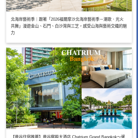
北海岸藝術季｜跟著「2026福爾摩沙北海岸藝術季－潮歌．光火
共舞」漫遊金山、石門、白沙灣與三芝，感受山海與藝術交織的魅
力
【曼谷住宿推薦】曼谷察殿大酒店 Chatrium Grand Bangkok～暹