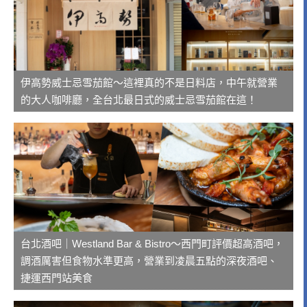
伊高勢威士忌雪茄館～這裡真的不是日料店，中午就營業
的大人咖啡廳，全台北最日式的威士忌雪茄館在這！
台北酒吧｜Westland Bar & Bistro～西門町評價超高酒吧，
調酒厲害但食物水準更高，營業到凌晨五點的深夜酒吧、
捷運西門站美食