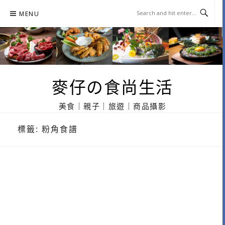
Skip
MENU
to
content
麥仔の食尚生活
美食｜親子｜旅遊｜商品攝影
標籤:
粉角食譜