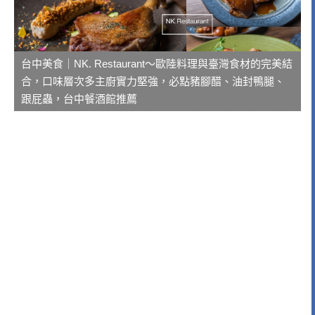
台中美食｜NK. Restaurant～歐陸料理與臺灣食材的完美結
合，口味層次多主廚實力堅強，必點豬腳醋、油封鴨腿、
跟屁蟲，台中餐酒館推薦