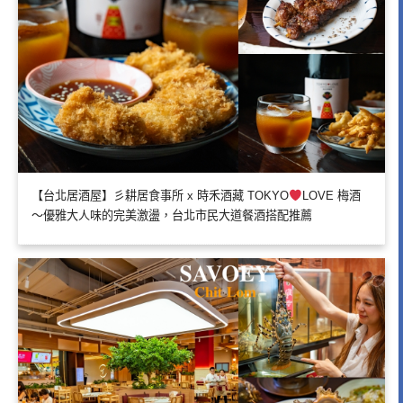
【台北居酒屋】彡耕居食事所 x 時禾酒藏 TOKYO
LOVE 梅酒
～優雅大人味的完美激盪，台北市民大道餐酒搭配推薦