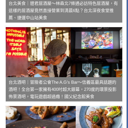
台北美食｜貍君居酒屋～林森北7條通必訪特色居酒屋，有
這樣的居酒屋竟然直接營業到清晨6點？台北深夜食堂推
薦、捷運中山站美食
台北酒吧｜冒險者公會The A.G’s Bar～信義區最具話題的
酒吧！全台第一家擁有400吋超大銀幕，270度的環景投影
佈景酒吧，電玩遊戲超過癮！國父紀念館美食