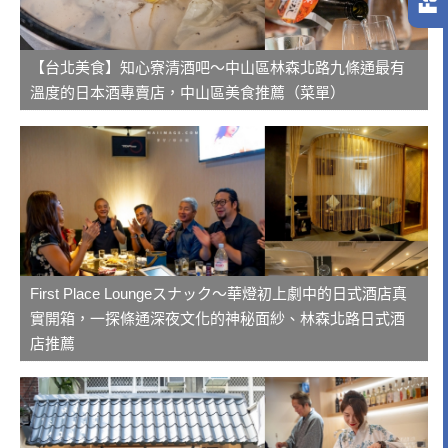
【台北美食】知心寮清酒吧～中山區林森北路九條通最有
溫度的日本酒專賣店，中山區美食推薦（菜單）
First Place Loungeスナック～華燈初上劇中的日式酒店真
實開箱，一探條通深夜文化的神秘面紗、林森北路日式酒
店推薦