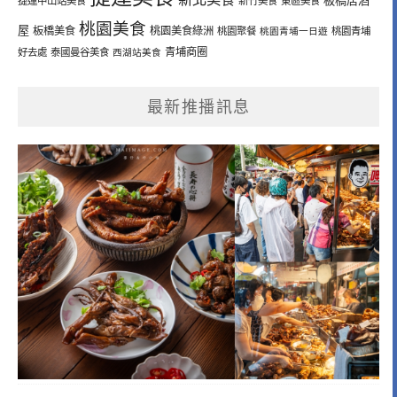
板橋居酒
捷運中山站美食
新竹美食
東區美食
桃園美食
屋
板橋美食
桃園美食綠洲
桃園聚餐
桃園青埔一日遊
桃園青埔
青埔商圈
好去處
泰國曼谷美食
西湖站美食
最新推播訊息