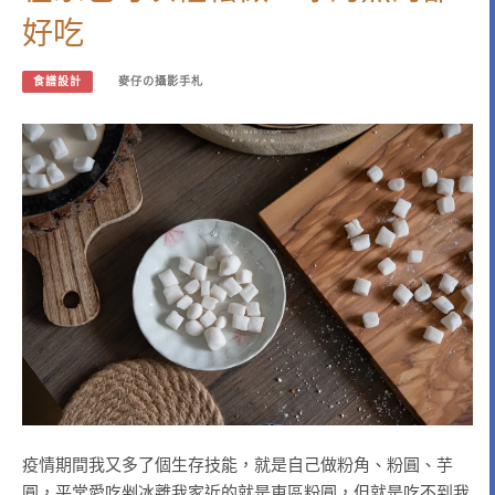
好吃
食譜設計
麥仔の攝影手札
疫情期間我又多了個生存技能，就是自己做粉角、粉圓、芋
圓，平常愛吃剉冰離我家近的就是東區粉圓，但就是吃不到我