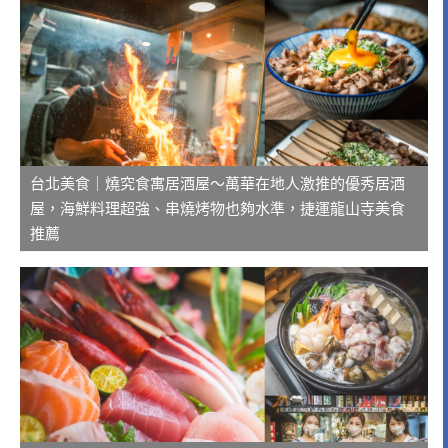
台北美食｜燒究食寓居酒屋～萬華在地人激推的優秀居酒
屋，海鮮料理超強、串燒烤物也夠水準，捷運龍山寺美食
推薦