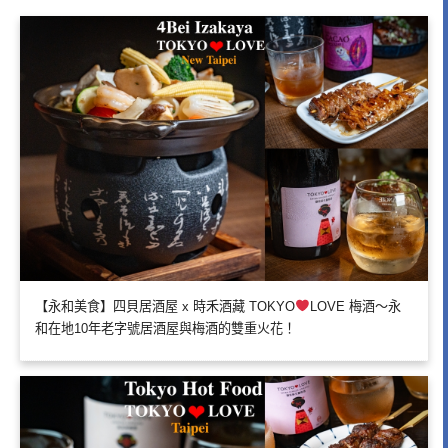
【永和美食】四貝居酒屋 x 時禾酒藏 TOKYO
LOVE 梅酒～永
和在地10年老字號居酒屋與梅酒的雙重火花！