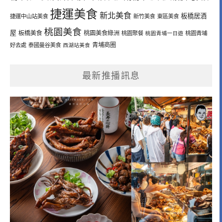
捷運美食
新北美食
板橋居酒
捷運中山站美食
新竹美食
東區美食
桃園美食
屋
板橋美食
桃園美食綠洲
桃園聚餐
桃園青埔一日遊
桃園青埔
青埔商圈
好去處
泰國曼谷美食
西湖站美食
最新推播訊息