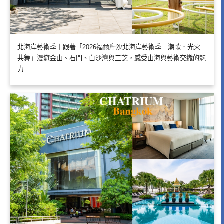
北海岸藝術季｜跟著「2026福爾摩沙北海岸藝術季－潮歌．光火
共舞」漫遊金山、石門、白沙灣與三芝，感受山海與藝術交織的魅
力