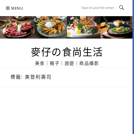
Skip
MENU
to
content
麥仔の食尚生活
美食｜親子｜旅遊｜商品攝影
標籤:
美登利壽司