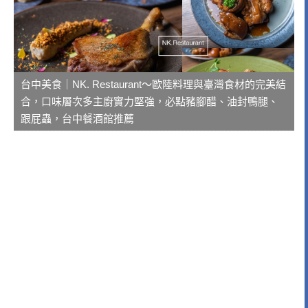
台中美食｜NK. Restaurant～歐陸料理與臺灣食材的完美結
合，口味層次多主廚實力堅強，必點豬腳醋、油封鴨腿、
跟屁蟲，台中餐酒館推薦