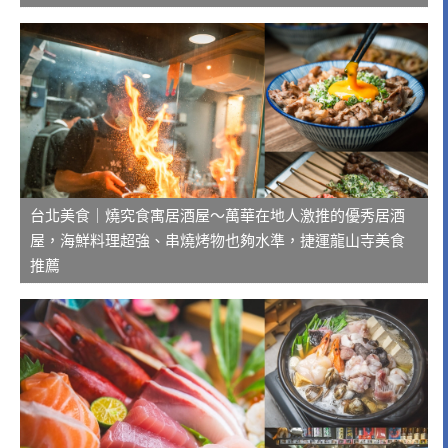
台北美食｜燒究食寓居酒屋～萬華在地人激推的優秀居酒
屋，海鮮料理超強、串燒烤物也夠水準，捷運龍山寺美食
推薦