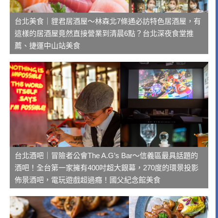
台北美食｜貍君居酒屋～林森北7條通必訪特色居酒屋，有
這樣的居酒屋竟然直接營業到清晨6點？台北深夜食堂推
薦、捷運中山站美食
台北酒吧｜冒險者公會The A.G’s Bar～信義區最具話題的
酒吧！全台第一家擁有400吋超大銀幕，270度的環景投影
佈景酒吧，電玩遊戲超過癮！國父紀念館美食