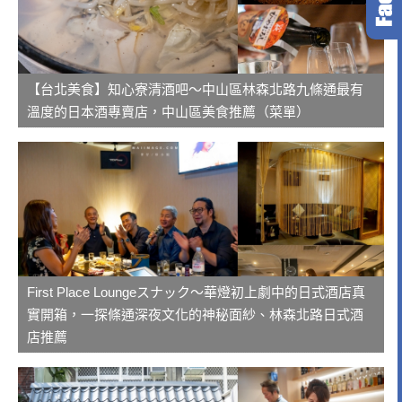
【台北美食】知心寮清酒吧～中山區林森北路九條通最有
溫度的日本酒專賣店，中山區美食推薦（菜單）
First Place Loungeスナック～華燈初上劇中的日式酒店真
實開箱，一探條通深夜文化的神秘面紗、林森北路日式酒
店推薦