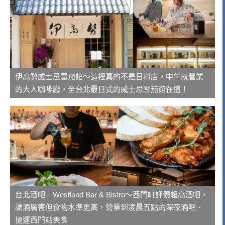
伊高勢威士忌雪茄館～這裡真的不是日料店，中午就營業
的大人咖啡廳，全台北最日式的威士忌雪茄館在這！
台北酒吧｜Westland Bar & Bistro～西門町評價超高酒吧，
調酒厲害但食物水準更高，營業到凌晨五點的深夜酒吧、
捷運西門站美食