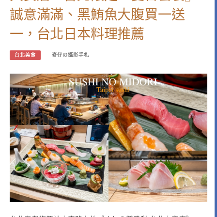
誠意滿滿、黑鮪魚大腹買一送
一，台北日本料理推薦
台北美食
麥仔の攝影手札