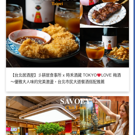
【台北居酒屋】彡耕居食事所 x 時禾酒藏 TOKYO
LOVE 梅酒
～優雅大人味的完美激盪，台北市民大道餐酒搭配推薦