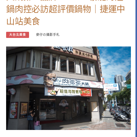
鍋肉控必訪超評價鍋物｜捷運中
山站美食
大台北美食
麥仔の攝影手札