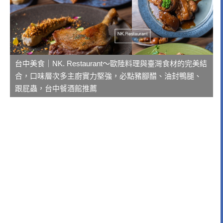
台中美食｜NK. Restaurant～歐陸料理與臺灣食材的完美結
合，口味層次多主廚實力堅強，必點豬腳醋、油封鴨腿、
跟屁蟲，台中餐酒館推薦