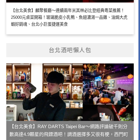
【台北美食】麟聚餐廳～連續兩年米其林必比登經典粵菜推薦！
25000元桌菜開箱！玻璃脆皮小乳鴨、魚翅濃湯一品雞、油焗大虎
蝦好銷魂、台北小巨蛋捷運美食
台北酒吧懶人包
【台北美食】RAY DARTS Taipei Bar～網路評論破千則分
數高達4.9顆星的飛鏢酒吧！調酒選擇多又很有梗，西門町