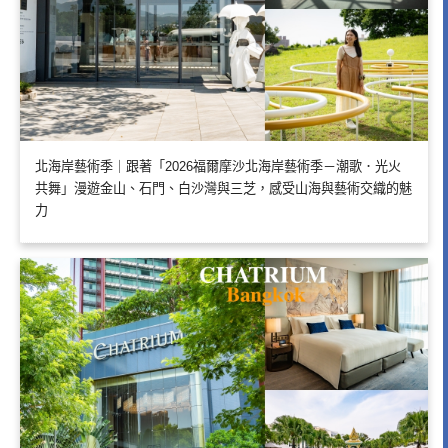
北海岸藝術季｜跟著「2026福爾摩沙北海岸藝術季－潮歌．光火
共舞」漫遊金山、石門、白沙灣與三芝，感受山海與藝術交織的魅
力