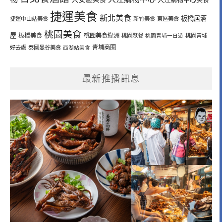
捷運美食
新北美食
板橋居酒
捷運中山站美食
新竹美食
東區美食
桃園美食
屋
板橋美食
桃園美食綠洲
桃園聚餐
桃園青埔一日遊
桃園青埔
青埔商圈
好去處
泰國曼谷美食
西湖站美食
最新推播訊息