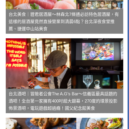
台北美食｜貍君居酒屋～林森北7條通必訪特色居酒屋，有
這樣的居酒屋竟然直接營業到清晨6點？台北深夜食堂推
薦、捷運中山站美食
台北酒吧｜冒險者公會The A.G’s Bar～信義區最具話題的
酒吧！全台第一家擁有400吋超大銀幕，270度的環景投影
佈景酒吧，電玩遊戲超過癮！國父紀念館美食