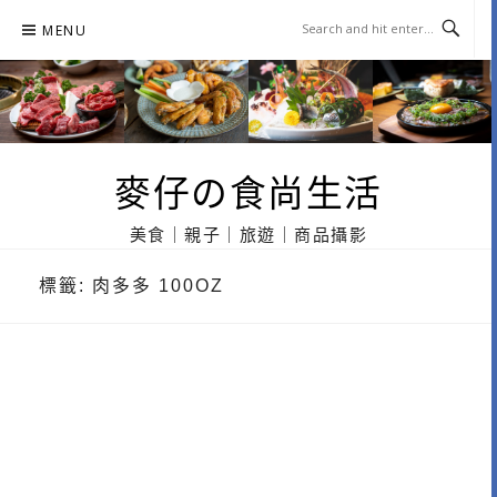
Skip
MENU
to
content
麥仔の食尚生活
美食｜親子｜旅遊｜商品攝影
標籤:
肉多多 100OZ