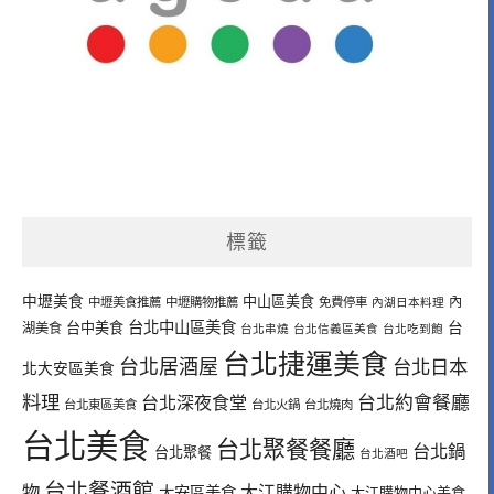
標籤
中壢美食
中山區美食
內
中壢美食推薦
中壢購物推薦
免費停車
內湖日本料理
台北中山區美食
台中美食
台
湖美食
台北串燒
台北信義區美食
台北吃到飽
台北捷運美食
台北居酒屋
台北日本
北大安區美食
料理
台北深夜食堂
台北約會餐廳
台北東區美食
台北火鍋
台北燒肉
台北美食
台北聚餐餐廳
台北鍋
台北聚餐
台北酒吧
台北餐酒館
物
大江購物中心
大安區美食
大江購物中心美食