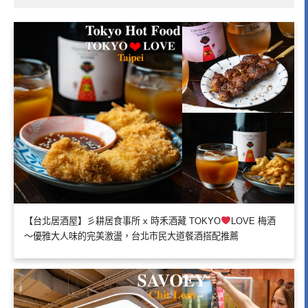
【台北居酒屋】彡耕居食事所 x 時禾酒藏 TOKYO
LOVE 梅酒
～優雅大人味的完美激盪，台北市民大道餐酒搭配推薦