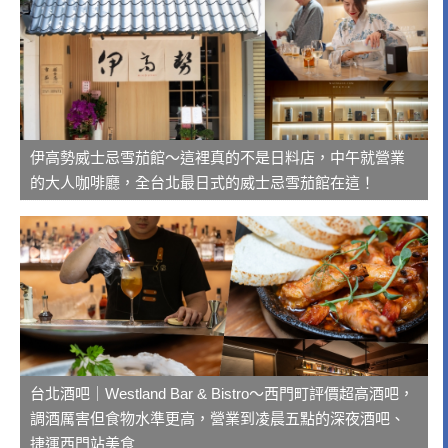
伊高勢威士忌雪茄館～這裡真的不是日料店，中午就營業
的大人咖啡廳，全台北最日式的威士忌雪茄館在這！
台北酒吧｜Westland Bar & Bistro～西門町評價超高酒吧，
調酒厲害但食物水準更高，營業到凌晨五點的深夜酒吧、
捷運西門站美食