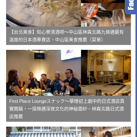
【台北美食】知心寮清酒吧～中山區林森北路九條通最有
溫度的日本酒專賣店，中山區美食推薦（菜單）
First Place Loungeスナック～華燈初上劇中的日式酒店真
實開箱，一探條通深夜文化的神秘面紗、林森北路日式酒
店推薦