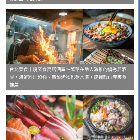
台北美食｜燒究食寓居酒屋～萬華在地人激推的優秀居酒
屋，海鮮料理超強、串燒烤物也夠水準，捷運龍山寺美食
推薦