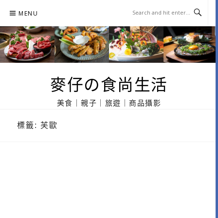
Skip
MENU
to
content
麥仔の食尚生活
美食｜親子｜旅遊｜商品攝影
標籤:
芙歐