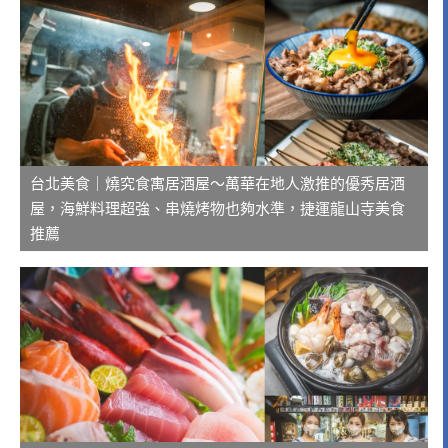
台北美食｜燒究食寓居酒屋～萬華在地人激推的優秀居酒
屋，海鮮料理超強、串燒烤物也夠水準，捷運龍山寺美食
推薦