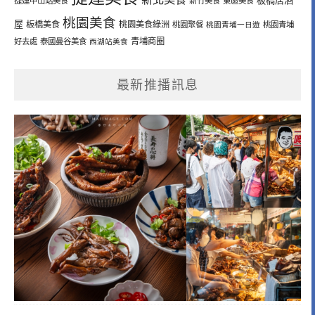
板橋居酒
捷運中山站美食
新竹美食
東區美食
桃園美食
屋
板橋美食
桃園美食綠洲
桃園聚餐
桃園青埔一日遊
桃園青埔
青埔商圈
好去處
泰國曼谷美食
西湖站美食
最新推播訊息