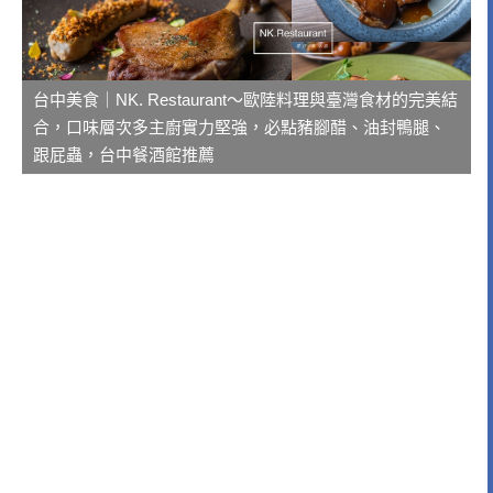
台中美食｜NK. Restaurant～歐陸料理與臺灣食材的完美結
合，口味層次多主廚實力堅強，必點豬腳醋、油封鴨腿、
跟屁蟲，台中餐酒館推薦