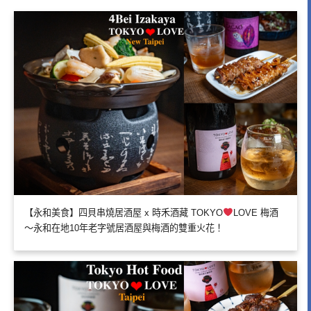
【永和美食】四貝串燒居酒屋 x 時禾酒藏 TOKYO
LOVE 梅酒
～永和在地10年老字號居酒屋與梅酒的雙重火花！