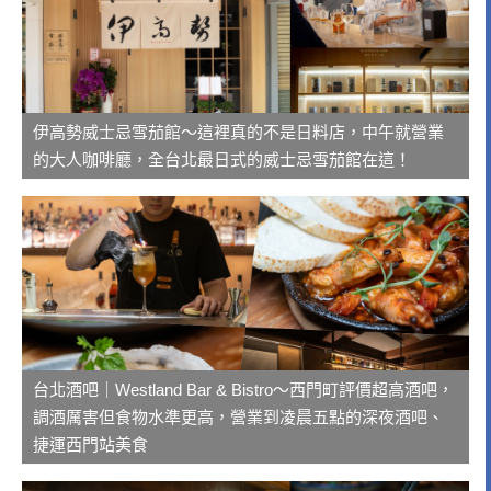
伊高勢威士忌雪茄館～這裡真的不是日料店，中午就營業
的大人咖啡廳，全台北最日式的威士忌雪茄館在這！
台北酒吧｜Westland Bar & Bistro～西門町評價超高酒吧，
調酒厲害但食物水準更高，營業到凌晨五點的深夜酒吧、
捷運西門站美食