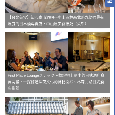
【台北美食】知心寮清酒吧～中山區林森北路九條通最有
溫度的日本酒專賣店，中山區美食推薦（菜單）
First Place Loungeスナック～華燈初上劇中的日式酒店真
實開箱，一探條通深夜文化的神秘面紗、林森北路日式酒
店推薦