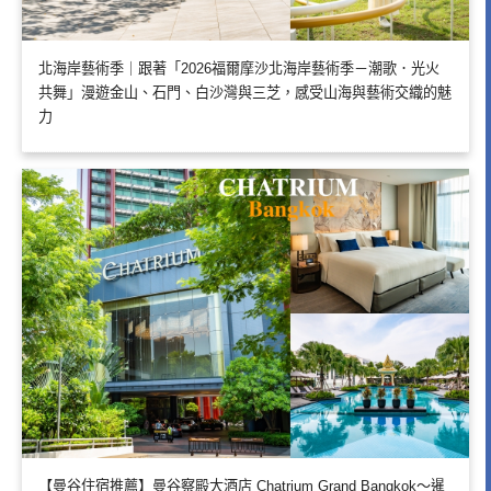
北海岸藝術季｜跟著「2026福爾摩沙北海岸藝術季－潮歌．光火
共舞」漫遊金山、石門、白沙灣與三芝，感受山海與藝術交織的魅
力
【曼谷住宿推薦】曼谷察殿大酒店 Chatrium Grand Bangkok～暹