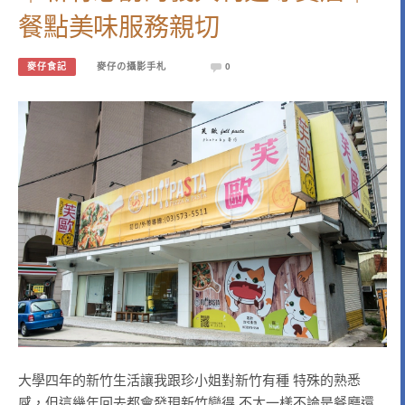
餐點美味服務親切
麥仔食記
麥仔の攝影手札
0
大學四年的新竹生活讓我跟珍小姐對新竹有種 特殊的熟悉
感，但這幾年回去都會發現新竹變得 不太一樣不論是餐廳還