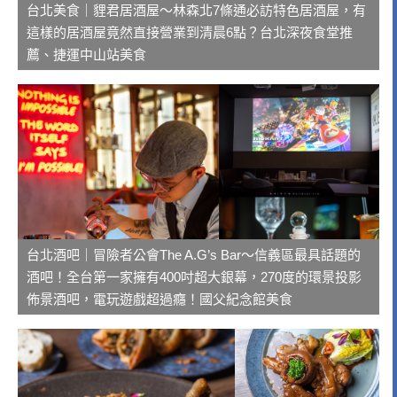
台北美食｜貍君居酒屋～林森北7條通必訪特色居酒屋，有
這樣的居酒屋竟然直接營業到清晨6點？台北深夜食堂推
薦、捷運中山站美食
台北酒吧｜冒險者公會The A.G’s Bar～信義區最具話題的
酒吧！全台第一家擁有400吋超大銀幕，270度的環景投影
佈景酒吧，電玩遊戲超過癮！國父紀念館美食