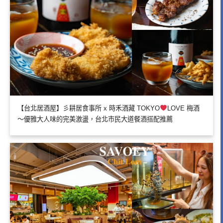
【台北居酒屋】彡耕居食事所 x 時禾酒藏 TOKYO
LOVE 梅酒
～優雅大人味的完美激盪，台北市民大道餐酒搭配推薦