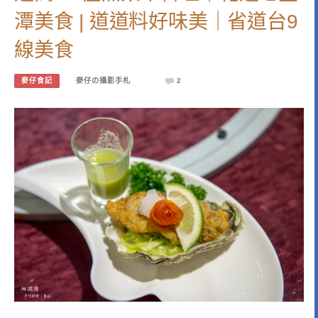
潭美食 | 道道料好味美｜省道台9
線美食
麥仔食記
麥仔の攝影手札
2