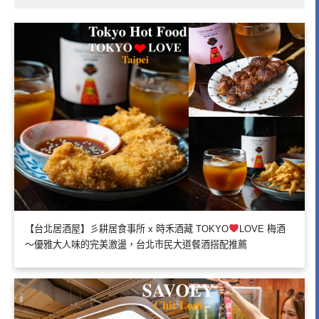
【台北居酒屋】彡耕居食事所 x 時禾酒藏 TOKYO
LOVE 梅酒
～優雅大人味的完美激盪，台北市民大道餐酒搭配推薦