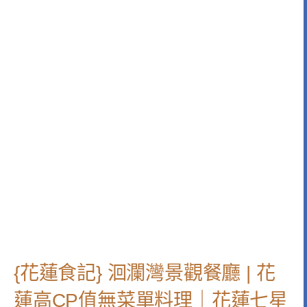
{花蓮食記} 洄瀾灣景觀餐廳 | 花
蓮高CP值無菜單料理｜花蓮七星