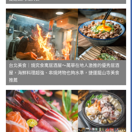
台北美食｜燒究食寓居酒屋～萬華在地人激推的優秀居酒
屋，海鮮料理超強、串燒烤物也夠水準，捷運龍山寺美食
推薦