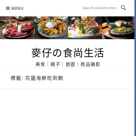
Skip
MENU
to
content
麥仔の食尚生活
美食｜親子｜旅遊｜商品攝影
標籤:
花蓮海鮮吃到飽