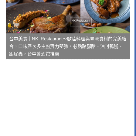
台中美食｜NK. Restaurant～歐陸料理與臺灣食材的完美結
合，口味層次多主廚實力堅強，必點豬腳醋、油封鴨腿、
跟屁蟲，台中餐酒館推薦