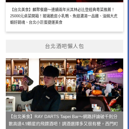
【台北美食】麟聚餐廳～連續兩年米其林必比登經典粵菜推薦！
25000元桌菜開箱！玻璃脆皮小乳鴨、魚翅濃湯一品雞、油焗大虎
蝦好銷魂、台北小巨蛋捷運美食
台北酒吧懶人包
【台北美食】RAY DARTS Taipei Bar～網路評論破千則分
數高達4.9顆星的飛鏢酒吧！調酒選擇多又很有梗，西門町