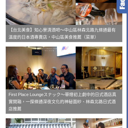
【台北美食】知心寮清酒吧～中山區林森北路九條通最有
溫度的日本酒專賣店，中山區美食推薦（菜單）
First Place Loungeスナック～華燈初上劇中的日式酒店真
實開箱，一探條通深夜文化的神秘面紗、林森北路日式酒
店推薦