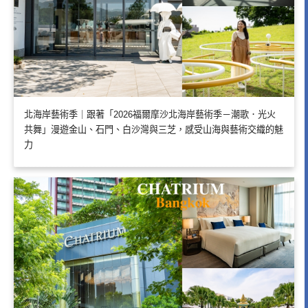
北海岸藝術季｜跟著「2026福爾摩沙北海岸藝術季－潮歌．光火
共舞」漫遊金山、石門、白沙灣與三芝，感受山海與藝術交織的魅
力