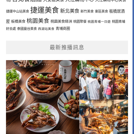
捷運美食
新北美食
板橋居酒
捷運中山站美食
新竹美食
東區美食
桃園美食
屋
板橋美食
桃園美食綠洲
桃園聚餐
桃園青埔一日遊
桃園青埔
青埔商圈
好去處
泰國曼谷美食
西湖站美食
最新推播訊息