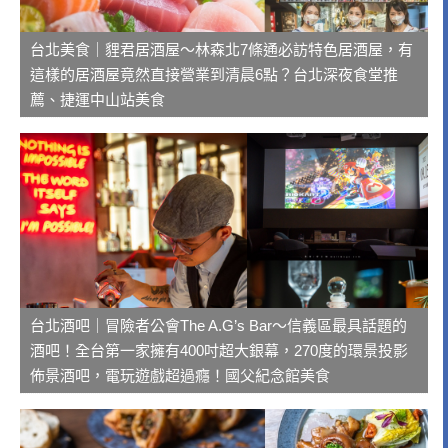
台北美食｜貍君居酒屋～林森北7條通必訪特色居酒屋，有
這樣的居酒屋竟然直接營業到清晨6點？台北深夜食堂推
薦、捷運中山站美食
台北酒吧｜冒險者公會The A.G’s Bar～信義區最具話題的
酒吧！全台第一家擁有400吋超大銀幕，270度的環景投影
佈景酒吧，電玩遊戲超過癮！國父紀念館美食