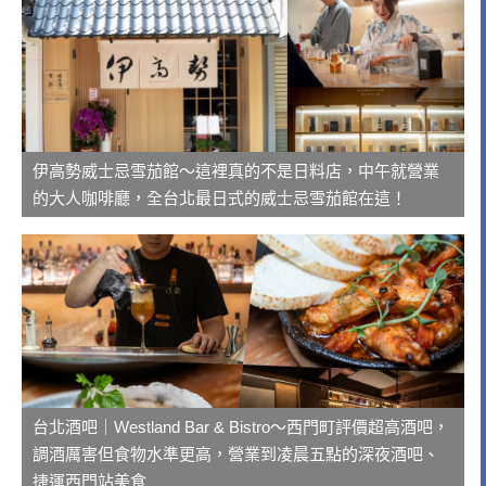
伊高勢威士忌雪茄館～這裡真的不是日料店，中午就營業
的大人咖啡廳，全台北最日式的威士忌雪茄館在這！
台北酒吧｜Westland Bar & Bistro～西門町評價超高酒吧，
調酒厲害但食物水準更高，營業到凌晨五點的深夜酒吧、
捷運西門站美食