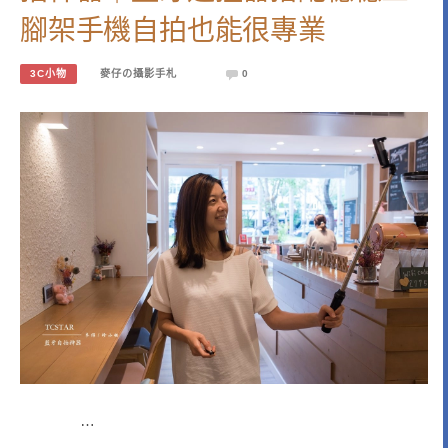
腳架手機自拍也能很專業
3C小物
麥仔の攝影手札
0
…