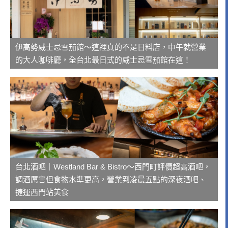
伊高勢威士忌雪茄館～這裡真的不是日料店，中午就營業
的大人咖啡廳，全台北最日式的威士忌雪茄館在這！
台北酒吧｜Westland Bar & Bistro～西門町評價超高酒吧，
調酒厲害但食物水準更高，營業到凌晨五點的深夜酒吧、
捷運西門站美食