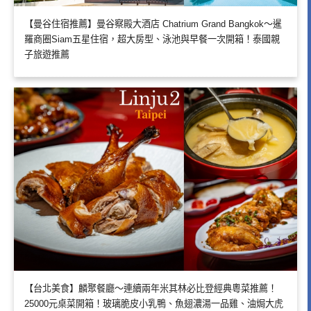
【曼谷住宿推薦】曼谷察殿大酒店 Chatrium Grand Bangkok～暹
羅商圈Siam五星住宿，超大房型、泳池與早餐一次開箱！泰國親
子旅遊推薦
【台北美食】麟聚餐廳～連續兩年米其林必比登經典粵菜推薦！
25000元桌菜開箱！玻璃脆皮小乳鴨、魚翅濃湯一品雞、油焗大虎