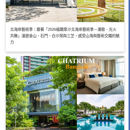
北海岸藝術季｜跟著「2026福爾摩沙北海岸藝術季－潮歌．光火
共舞」漫遊金山、石門、白沙灣與三芝，感受山海與藝術交織的魅
力