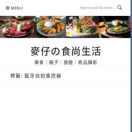
Skip
MENU
to
content
麥仔の食尚生活
美食｜親子｜旅遊｜商品攝影
標籤:
藍牙自拍遙控器