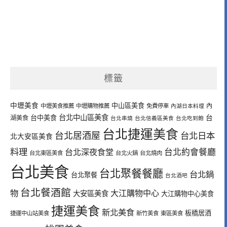
標籤
中壢美食
中山區美食
內
中壢美食推薦
中壢購物推薦
免費停車
內湖日本料理
台北中山區美食
台中美食
台
湖美食
台北串燒
台北信義區美食
台北吃到飽
台北捷運美食
台北居酒屋
台北日本
北大安區美食
料理
台北深夜食堂
台北約會餐廳
台北東區美食
台北火鍋
台北燒肉
台北美食
台北聚餐餐廳
台北鍋
台北聚餐
台北酒吧
台北餐酒館
物
大江購物中心
大安區美食
大江購物中心美食
捷運美食
新北美食
板橋居酒
捷運中山站美食
新竹美食
東區美食