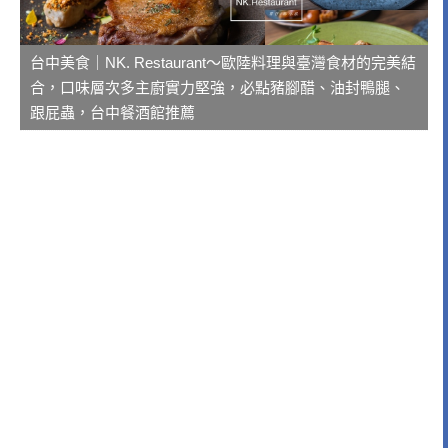
台中美食｜NK. Restaurant～歐陸料理與臺灣食材的完美結
合，口味層次多主廚實力堅強，必點豬腳醋、油封鴨腿、
跟屁蟲，台中餐酒館推薦