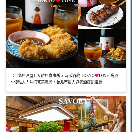
【台北居酒屋】彡耕居食事所 x 時禾酒藏 TOKYO
LOVE 梅酒
～優雅大人味的完美激盪，台北市民大道餐酒搭配推薦