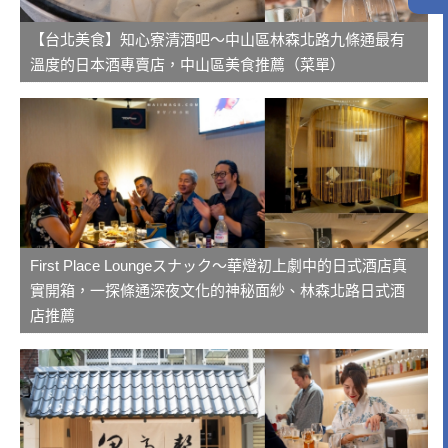
【台北美食】知心寮清酒吧～中山區林森北路九條通最有
溫度的日本酒專賣店，中山區美食推薦（菜單）
First Place Loungeスナック～華燈初上劇中的日式酒店真
實開箱，一探條通深夜文化的神秘面紗、林森北路日式酒
店推薦