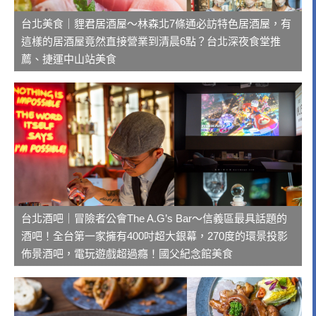
台北美食｜貍君居酒屋～林森北7條通必訪特色居酒屋，有
這樣的居酒屋竟然直接營業到清晨6點？台北深夜食堂推
薦、捷運中山站美食
台北酒吧｜冒險者公會The A.G’s Bar～信義區最具話題的
酒吧！全台第一家擁有400吋超大銀幕，270度的環景投影
佈景酒吧，電玩遊戲超過癮！國父紀念館美食