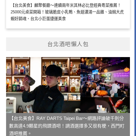
【台北美食】麟聚餐廳～連續兩年米其林必比登經典粵菜推薦！
25000元桌菜開箱！玻璃脆皮小乳鴨、魚翅濃湯一品雞、油焗大虎
蝦好銷魂、台北小巨蛋捷運美食
台北酒吧懶人包
【台北美食】RAY DARTS Taipei Bar～網路評論破千則分
數高達4.9顆星的飛鏢酒吧！調酒選擇多又很有梗，西門町
酒吧推薦。