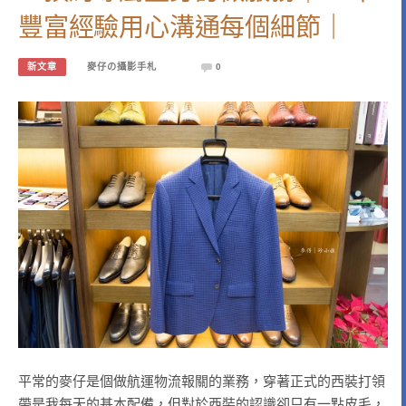
豐富經驗用心溝通每個細節｜
新文章
麥仔の攝影手札
0
平常的麥仔是個做航運物流報關的業務，穿著正式的西裝打領
帶是我每天的基本配備，但對於西裝的認識卻只有一點皮毛，