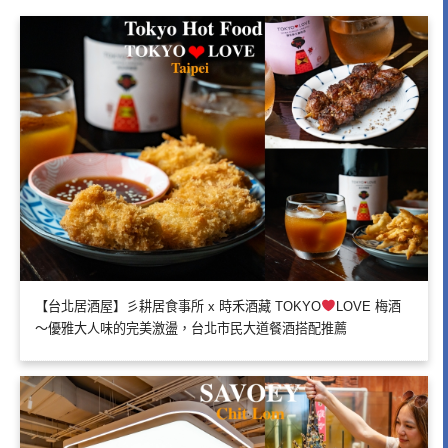
【台北居酒屋】彡耕居食事所 x 時禾酒藏 TOKYO
LOVE 梅酒
～優雅大人味的完美激盪，台北市民大道餐酒搭配推薦