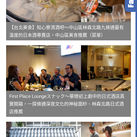
【台北美食】知心寮清酒吧～中山區林森北路九條通最有
溫度的日本酒專賣店，中山區美食推薦（菜單）
First Place Loungeスナック～華燈初上劇中的日式酒店真
實開箱，一探條通深夜文化的神秘面紗、林森北路日式酒
店推薦