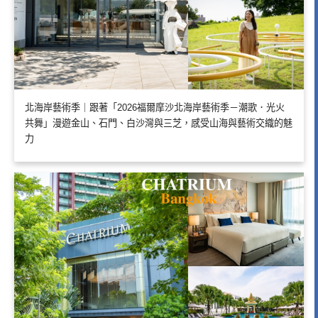
北海岸藝術季｜跟著「2026福爾摩沙北海岸藝術季－潮歌．光火
共舞」漫遊金山、石門、白沙灣與三芝，感受山海與藝術交織的魅
力