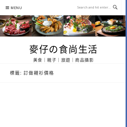
Skip
MENU
to
content
麥仔の食尚生活
美食｜親子｜旅遊｜商品攝影
標籤:
訂做襯衫價格