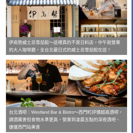
伊高勢威士忌雪茄館～這裡真的不是日料店，中午就營業
的大人咖啡廳，全台北最日式的威士忌雪茄館在這！
台北酒吧｜Westland Bar & Bistro～西門町評價超高酒吧，
調酒厲害但食物水準更高，營業到凌晨五點的深夜酒吧、
捷運西門站美食