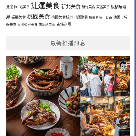
捷運美食
新北美食
板橋居酒
捷運中山站美食
新竹美食
東區美食
桃園美食
屋
板橋美食
桃園美食綠洲
桃園聚餐
桃園青埔一日遊
桃園青埔
青埔商圈
好去處
泰國曼谷美食
西湖站美食
最新推播訊息