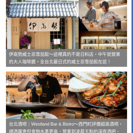
伊高勢威士忌雪茄館～這裡真的不是日料店，中午就營業
的大人咖啡廳，全台北最日式的威士忌雪茄館在這！
台北酒吧｜Westland Bar & Bistro～西門町評價超高酒吧，
調酒厲害但食物水準更高，營業到凌晨五點的深夜酒吧、