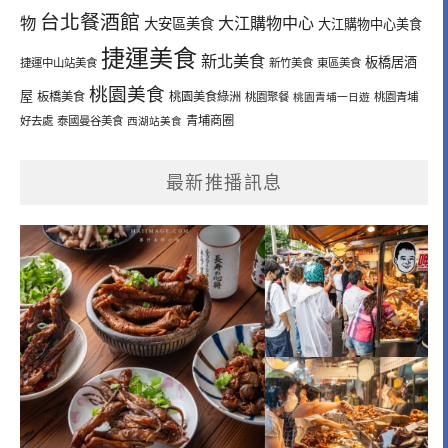
台北餐酒館
物
大江購物中心
大安區美食
大江購物中心美食
捷運美食
新北美食
板橋居酒
捷運中山站美食
新竹美食
東區美食
桃園美食
屋
板橋美食
桃園美食綠洲
桃園聚餐
桃園青埔一日遊
桃園青埔
青埔商圈
好去處
泰國曼谷美食
西湖站美食
最新推播訊息