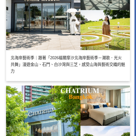
北海岸藝術季｜跟著「2026福爾摩沙北海岸藝術季－潮歌．光火
共舞」漫遊金山、石門、白沙灣與三芝，感受山海與藝術交織的魅
力