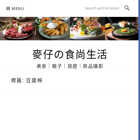
Skip
MENU
to
content
麥仔の食尚生活
美食｜親子｜旅遊｜商品攝影
標籤:
豆腐棉