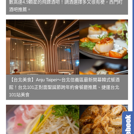
數高達4.9顆星的飛鏢酒吧！調酒選擇多又很有梗，西門町
酒吧推薦。
【台北美食】Anju Taipei～台北信義區最新開幕韓式餐酒
館！台北101正對面聖誕節跨年約會餐廳推薦、捷運台北
101站美食