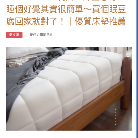
睡個好覺其實很簡單～買個眠豆
腐回家就對了！｜優質床墊推薦
新文章
麥仔の攝影手札