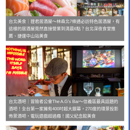
台北美食｜貍君居酒屋～林森北7條通必訪特色居酒屋，有
這樣的居酒屋竟然直接營業到清晨6點？台北深夜食堂推
薦、捷運中山站美食
台北酒吧｜冒險者公會The A.G’s Bar～信義區最具話題的
酒吧！全台第一家擁有400吋超大銀幕，270度的環景投影
佈景酒吧，電玩遊戲超過癮！國父紀念館美食