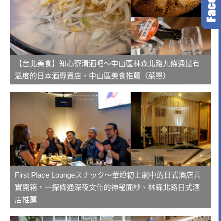
【台北美食】知心寮清酒吧～中山區林森北路九條通最有
溫度的日本酒專賣店，中山區美食推薦（菜單）
First Place Loungeスナック～華燈初上劇中的日式酒店真
實開箱，一探條通深夜文化的神秘面紗、林森北路日式酒
店推薦