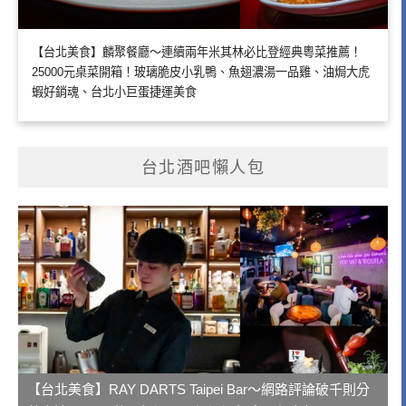
【台北美食】麟聚餐廳～連續兩年米其林必比登經典粵菜推薦！
25000元桌菜開箱！玻璃脆皮小乳鴨、魚翅濃湯一品雞、油焗大虎
蝦好銷魂、台北小巨蛋捷運美食
台北酒吧懶人包
【台北美食】RAY DARTS Taipei Bar～網路評論破千則分