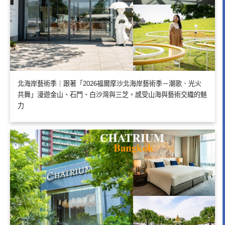
北海岸藝術季｜跟著「2026福爾摩沙北海岸藝術季－潮歌．光火
共舞」漫遊金山、石門、白沙灣與三芝，感受山海與藝術交織的魅
力