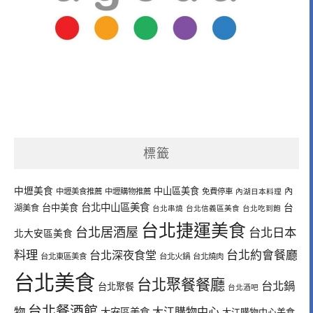
標籤
中壢美食
中山區美食
內
中壢美食推薦
中壢購物推薦
免費停車
內湖日本料理
台北中山區美食
台中美食
台
湖美食
台北串燒
台北信義區美食
台北吃到飽
台北捷運美食
台北居酒屋
台北日本
北大安區美食
料理
台北深夜食堂
台北約會餐廳
台北東區美食
台北火鍋
台北燒肉
台北美食
台北聚餐餐廳
台北鍋
台北聚餐
台北酒吧
台北餐酒館
物
大江購物中心
大安區美食
大江購物中心美食