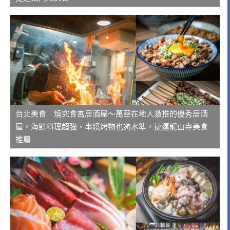
台北美食｜燒究食寓居酒屋～萬華在地人激推的優秀居酒
屋，海鮮料理超強、串燒烤物也夠水準，捷運龍山寺美食
推薦