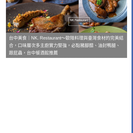
台中美食｜NK. Restaurant～歐陸料理與臺灣食材的完美結
合，口味層次多主廚實力堅強，必點豬腳醋、油封鴨腿、
跟屁蟲，台中餐酒館推薦