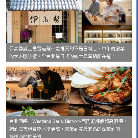
伊高勢威士忌雪茄館～這裡真的不是日料店，中午就營業
的大人咖啡廳，全台北最日式的威士忌雪茄館在這！
台北酒吧｜Westland Bar & Bistro～西門町評價超高酒吧，
調酒厲害但食物水準更高，營業到凌晨五點的深夜酒吧、
捷運西門站美食