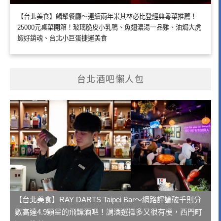
【台北美食】麟聚餐廳～連續兩年米其林必比登經典粵菜推薦！
25000元桌菜開箱！玻璃脆皮小乳鴨、魚翅濃湯一品雞、油焗大虎
蝦好銷魂、台北小巨蛋捷運美食
台北酒吧懶人包
【台北美食】RAY DARTS Taipei Bar～網路評論破千則分
數高達4.9顆星的飛鏢酒吧！調酒選擇多又很有梗，西門町