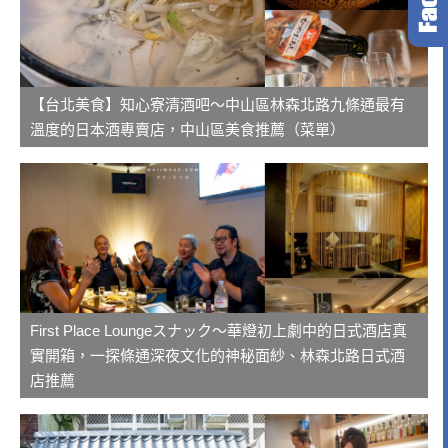
【台北美食】知心寮清酒吧～中山區林森北路九條通最有
溫度的日本酒專賣店，中山區美食推薦（菜單）
First Place Loungeスナック～華燈初上劇中的日式酒店真
實開箱，一探條通深夜文化的神秘面紗、林森北路日式酒
店推薦