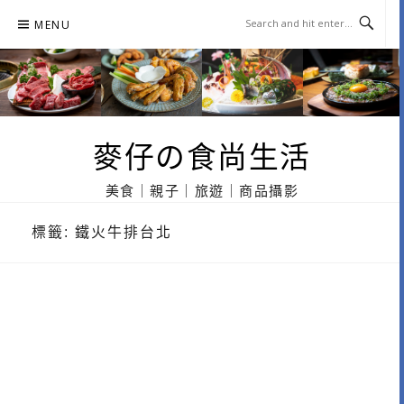
Skip
MENU
to
content
麥仔の食尚生活
美食｜親子｜旅遊｜商品攝影
標籤:
鐵火牛排台北