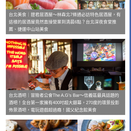
台北美食｜貍君居酒屋～林森北7條通必訪特色居酒屋，有
這樣的居酒屋竟然直接營業到清晨6點？台北深夜食堂推
薦、捷運中山站美食
台北酒吧｜冒險者公會The A.G’s Bar～信義區最具話題的
酒吧！全台第一家擁有400吋超大銀幕，270度的環景投影
佈景酒吧，電玩遊戲超過癮！國父紀念館美食