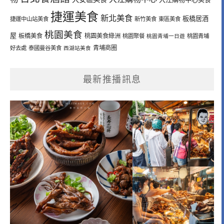
捷運美食
新北美食
板橋居酒
捷運中山站美食
新竹美食
東區美食
桃園美食
屋
板橋美食
桃園美食綠洲
桃園聚餐
桃園青埔一日遊
桃園青埔
青埔商圈
好去處
泰國曼谷美食
西湖站美食
最新推播訊息