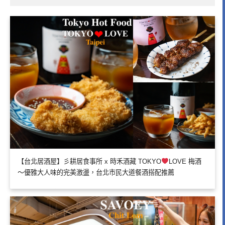
【台北居酒屋】彡耕居食事所 x 時禾酒藏 TOKYO
LOVE 梅酒
～優雅大人味的完美激盪，台北市民大道餐酒搭配推薦