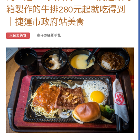
箱製作的牛排280元起就吃得到
｜捷運市政府站美食
大台北美食
麥仔の攝影手札