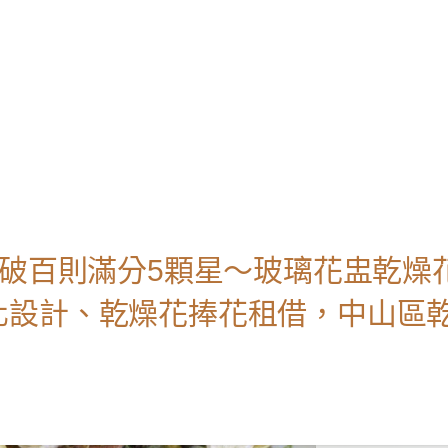
le評論破百則滿分5顆星～玻璃花盅乾燥
化設計、乾燥花捧花租借，中山區