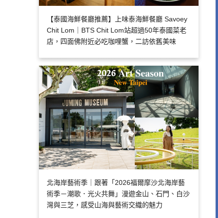
【泰國海鮮餐廳推薦】上味泰海鮮餐廳 Savoey
Chit Lom｜BTS Chit Lom站超過50年泰國菜老
店，四面佛附近必吃咖哩蟹，二訪依舊美味
北海岸藝術季｜跟著「2026福爾摩沙北海岸藝
術季－潮歌．光火共舞」漫遊金山、石門、白沙
灣與三芝，感受山海與藝術交織的魅力