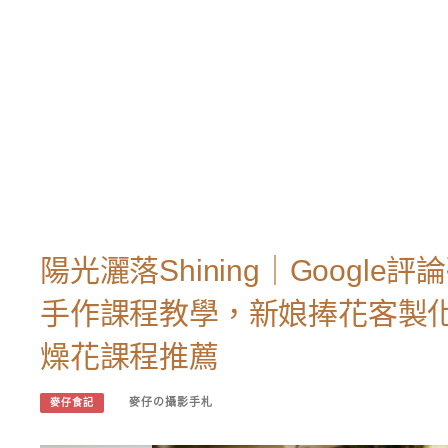
陽光灑落Shining｜Goog
手作課程教學，新娘捧花客製
燥花課程推薦
麥仔の攝影手札
麥仔食記