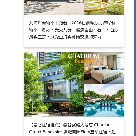
北海岸藝術季｜跟著「2026福爾摩沙北海岸藝
術季－潮歌．光火共舞」漫遊金山、石門、白沙
灣與三芝，感受山海與藝術交織的魅力
【曼谷住宿推薦】曼谷察殿大酒店 Chatrium
Grand Bangkok～暹羅商圈Siam五星住宿，超