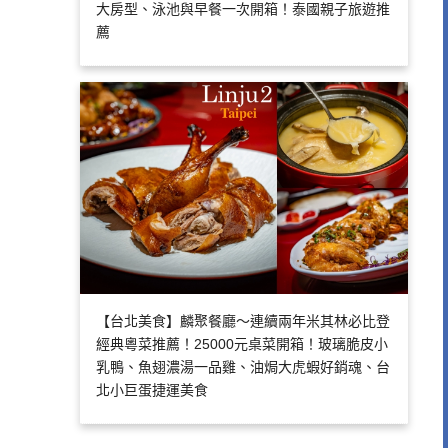
大房型、泳池與早餐一次開箱！泰國親子旅遊推
薦
【台北美食】麟聚餐廳～連續兩年米其林必比登
經典粵菜推薦！25000元桌菜開箱！玻璃脆皮小
乳鴨、魚翅濃湯一品雞、油焗大虎蝦好銷魂、台
北小巨蛋捷運美食