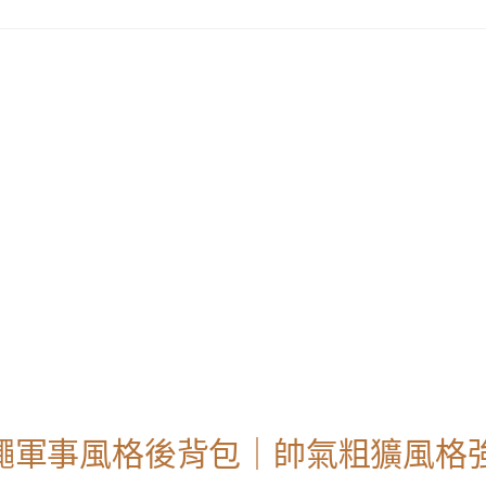
傘繩軍事風格後背包｜帥氣粗獷風格