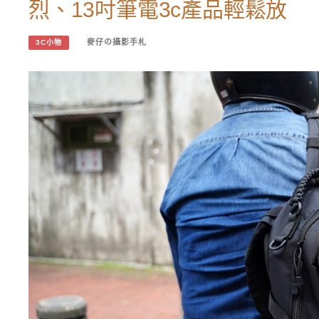
烈、13吋筆電3c產品輕鬆放
麥仔の攝影手札
3C小物