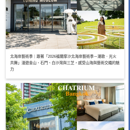
北海岸藝術季｜跟著「2026福爾摩沙北海岸藝術季－潮歌．光火
共舞」漫遊金山、石門、白沙灣與三芝，感受山海與藝術交織的魅
力