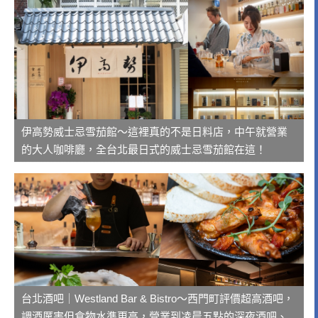
伊高勢威士忌雪茄館～這裡真的不是日料店，中午就營業
的大人咖啡廳，全台北最日式的威士忌雪茄館在這！
台北酒吧｜Westland Bar & Bistro～西門町評價超高酒吧，
調酒厲害但食物水準更高，營業到凌晨五點的深夜酒吧、