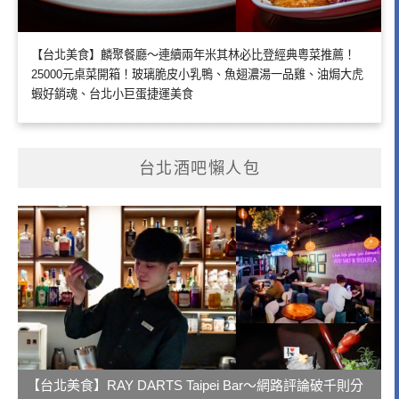
【台北美食】麟聚餐廳～連續兩年米其林必比登經典粵菜推薦！
25000元桌菜開箱！玻璃脆皮小乳鴨、魚翅濃湯一品雞、油焗大虎
蝦好銷魂、台北小巨蛋捷運美食
台北酒吧懶人包
【台北美食】RAY DARTS Taipei Bar～網路評論破千則分