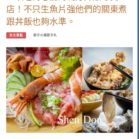
店！不只生魚片強他們的關東煮
跟丼飯也夠水準。
台北景點
麥仔の攝影手札