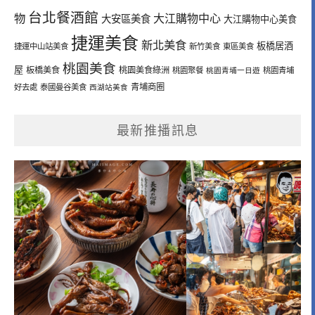
台北餐酒館
物
大江購物中心
大安區美食
大江購物中心美食
捷運美食
新北美食
板橋居酒
捷運中山站美食
新竹美食
東區美食
桃園美食
屋
板橋美食
桃園美食綠洲
桃園聚餐
桃園青埔一日遊
桃園青埔
青埔商圈
好去處
泰國曼谷美食
西湖站美食
最新推播訊息