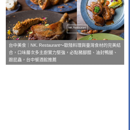
台中美食｜NK. Restaurant～歐陸料理與臺灣食材的完美結
合，口味層次多主廚實力堅強，必點豬腳醋、油封鴨腿、
跟屁蟲，台中餐酒館推薦