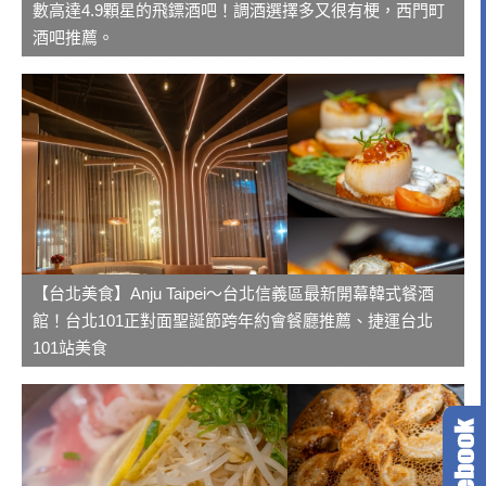
數高達4.9顆星的飛鏢酒吧！調酒選擇多又很有梗，西門町
酒吧推薦。
【台北美食】Anju Taipei～台北信義區最新開幕韓式餐酒
館！台北101正對面聖誕節跨年約會餐廳推薦、捷運台北
101站美食