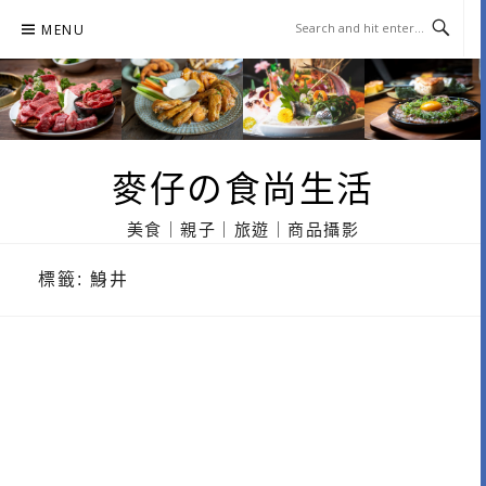
Skip
MENU
to
content
麥仔の食尚生活
美食｜親子｜旅遊｜商品攝影
標籤:
鯓井