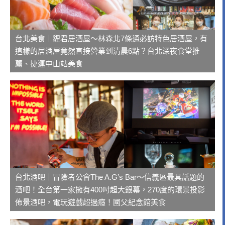
台北美食｜貍君居酒屋～林森北7條通必訪特色居酒屋，有
這樣的居酒屋竟然直接營業到清晨6點？台北深夜食堂推
薦、捷運中山站美食
台北酒吧｜冒險者公會The A.G’s Bar～信義區最具話題的
酒吧！全台第一家擁有400吋超大銀幕，270度的環景投影
佈景酒吧，電玩遊戲超過癮！國父紀念館美食