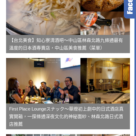
【台北美食】知心寮清酒吧～中山區林森北路九條通最有
溫度的日本酒專賣店，中山區美食推薦（菜單）
First Place Loungeスナック～華燈初上劇中的日式酒店真
實開箱，一探條通深夜文化的神秘面紗、林森北路日式酒
店推薦