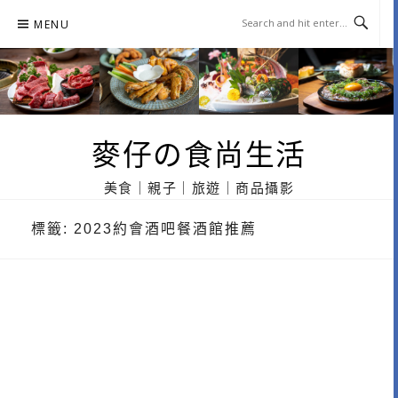
Skip
MENU
to
content
麥仔の食尚生活
美食｜親子｜旅遊｜商品攝影
標籤:
2023約會酒吧餐酒館推薦