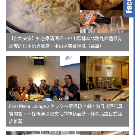
【台北美食】知心寮清酒吧～中山區林森北路九條通最有
溫度的日本酒專賣店，中山區美食推薦（菜單）
First Place Loungeスナック～華燈初上劇中的日式酒店真
實開箱，一探條通深夜文化的神秘面紗、林森北路日式酒
店推薦