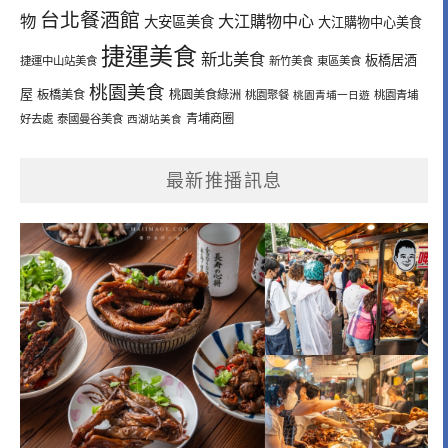
台北餐酒館
物
大江購物中心
大安區美食
大江購物中心美食
捷運美食
新北美食
板橋居酒
捷運中山站美食
新竹美食
東區美食
桃園美食
屋
板橋美食
桃園美食綠洲
桃園聚餐
桃園青埔一日遊
桃園青埔
青埔商圈
好去處
泰國曼谷美食
西湖站美食
最新推播訊息