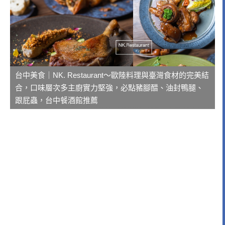
台中美食｜NK. Restaurant～歐陸料理與臺灣食材的完美結
合，口味層次多主廚實力堅強，必點豬腳醋、油封鴨腿、
跟屁蟲，台中餐酒館推薦