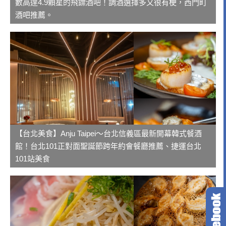
數高達4.9顆星的飛鏢酒吧！調酒選擇多又很有梗，西門町
酒吧推薦。
【台北美食】Anju Taipei～台北信義區最新開幕韓式餐酒
館！台北101正對面聖誕節跨年約會餐廳推薦、捷運台北
101站美食