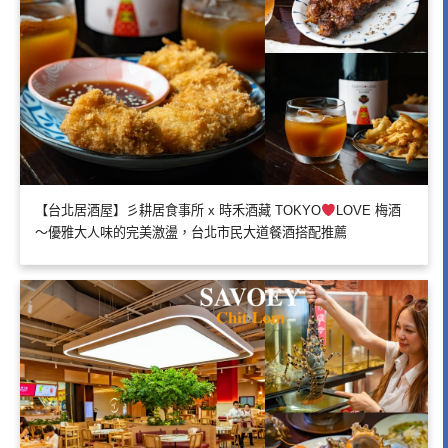
【台北居酒屋】彡耕居食事所 x 時禾酒藏 TOKYO
LOVE 梅酒
～優雅大人味的完美激盪，台北市民大道餐酒搭配推薦