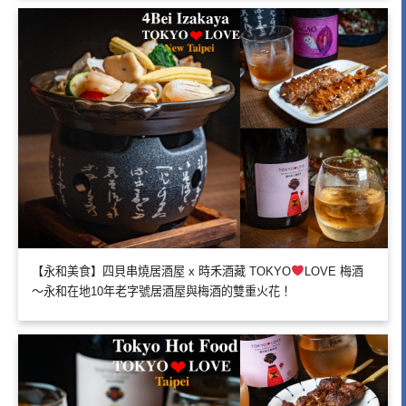
【永和美食】四貝串燒居酒屋 x 時禾酒藏 TOKYO
LOVE 梅酒
～永和在地10年老字號居酒屋與梅酒的雙重火花！