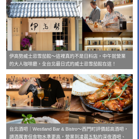
伊高勢威士忌雪茄館～這裡真的不是日料店，中午就營業
的大人咖啡廳，全台北最日式的威士忌雪茄館在這！
台北酒吧｜Westland Bar & Bistro～西門町評價超高酒吧，
調酒厲害但食物水準更高，營業到凌晨五點的深夜酒吧、