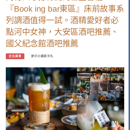
『Book ing bar東區』床前故事系
列調酒值得一試。酒精愛好者必
點河中女神，大安區酒吧推薦、
國父紀念館酒吧推薦
台北美食
麥仔の攝影手札