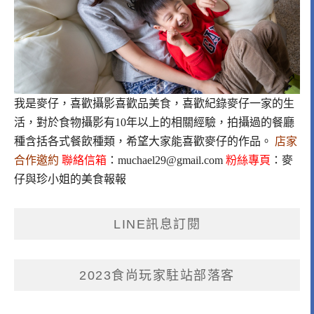
我是麥仔，喜歡攝影喜歡品美食，喜歡紀錄麥仔一家的生
活，對於食物攝影有10年以上的相關經驗，拍攝過的餐廳
種含括各式餐飲種類，希望大家能喜歡麥仔的作品。
店家
合作邀約
聯絡信箱
：
muchael29@gmail.com
粉絲專頁
：
麥
仔與珍小姐的美食報報
LINE訊息訂閱
2023食尚玩家駐站部落客