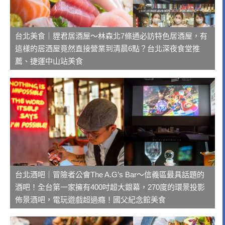
台北美食｜貍君居酒屋～林森北7條通必訪特色居酒屋，有
這樣的居酒屋竟然直接營業到清晨6點？台北深夜食堂推
薦、捷運中山站美食
台北酒吧｜冒險者公會The A.G’s Bar～信義區最具話題的
酒吧！全台第一家擁有400吋超大銀幕，270度的環景投影
佈景酒吧，電玩遊戲超過癮！國父紀念館美食