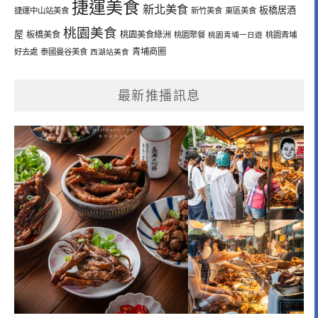
捷運美食
新北美食
板橋居酒
捷運中山站美食
新竹美食
東區美食
桃園美食
屋
板橋美食
桃園美食綠洲
桃園聚餐
桃園青埔一日遊
桃園青埔
青埔商圈
好去處
泰國曼谷美食
西湖站美食
最新推播訊息