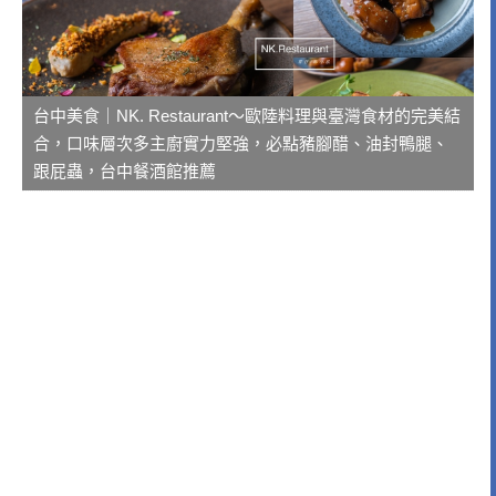
台中美食｜NK. Restaurant～歐陸料理與臺灣食材的完美結
合，口味層次多主廚實力堅強，必點豬腳醋、油封鴨腿、
跟屁蟲，台中餐酒館推薦