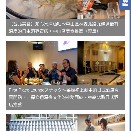
【台北美食】知心寮清酒吧～中山區林森北路九條通最有
溫度的日本酒專賣店，中山區美食推薦（菜單）
First Place Loungeスナック～華燈初上劇中的日式酒店真
實開箱，一探條通深夜文化的神秘面紗、林森北路日式酒
店推薦