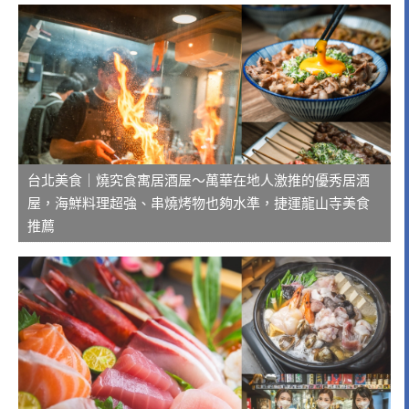
台北美食｜燒究食寓居酒屋～萬華在地人激推的優秀居酒
屋，海鮮料理超強、串燒烤物也夠水準，捷運龍山寺美食
推薦