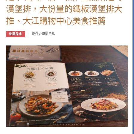
漢堡排，大份量的鐵板漢堡排大
推、大江購物中心美食推薦
桃園美食
麥仔の攝影手札