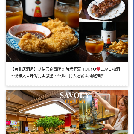
【台北居酒屋】彡耕居食事所 x 時禾酒藏 TOKYO
LOVE 梅酒
～優雅大人味的完美激盪，台北市民大道餐酒搭配推薦