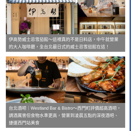
伊高勢威士忌雪茄館～這裡真的不是日料店，中午就營業
的大人咖啡廳，全台北最日式的威士忌雪茄館在這！
台北酒吧｜Westland Bar & Bistro～西門町評價超高酒吧，
調酒厲害但食物水準更高，營業到凌晨五點的深夜酒吧、
捷運西門站美食