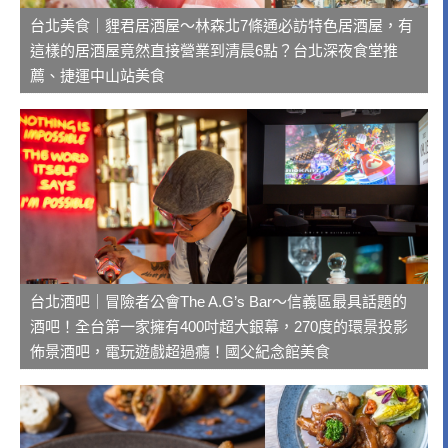
台北美食｜貍君居酒屋～林森北7條通必訪特色居酒屋，有
這樣的居酒屋竟然直接營業到清晨6點？台北深夜食堂推
薦、捷運中山站美食
台北酒吧｜冒險者公會The A.G’s Bar～信義區最具話題的
酒吧！全台第一家擁有400吋超大銀幕，270度的環景投影
佈景酒吧，電玩遊戲超過癮！國父紀念館美食