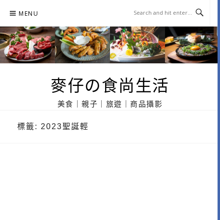
Skip
MENU
to
content
麥仔の食尚生活
美食｜親子｜旅遊｜商品攝影
標籤:
2023聖誕輕