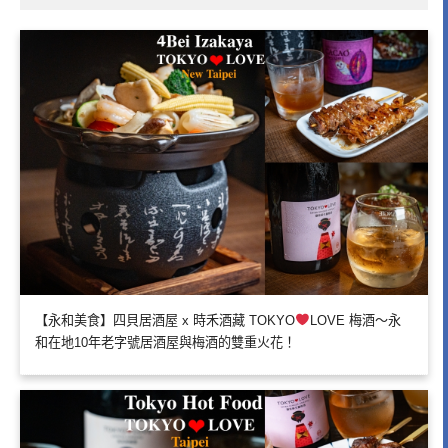
【永和美食】四貝居酒屋 x 時禾酒藏 TOKYO
LOVE 梅酒～永
和在地10年老字號居酒屋與梅酒的雙重火花！