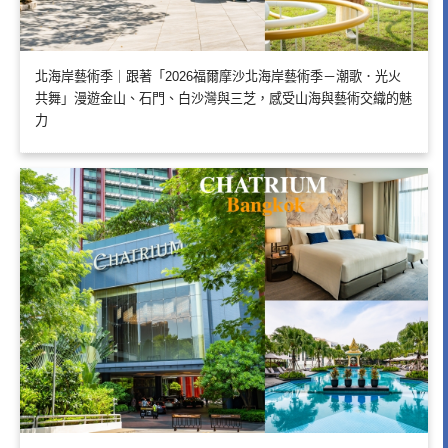
北海岸藝術季｜跟著「2026福爾摩沙北海岸藝術季－潮歌．光火
共舞」漫遊金山、石門、白沙灣與三芝，感受山海與藝術交織的魅
力