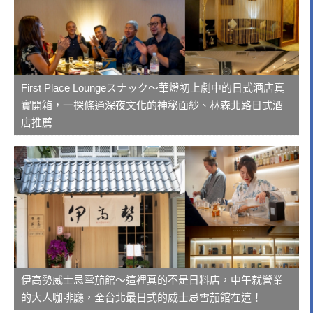
First Place Loungeスナック～華燈初上劇中的日式酒店真
實開箱，一探條通深夜文化的神秘面紗、林森北路日式酒
店推薦
伊高勢威士忌雪茄館～這裡真的不是日料店，中午就營業
的大人咖啡廳，全台北最日式的威士忌雪茄館在這！