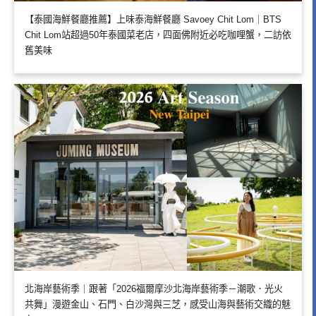
【泰國海鮮餐廳推薦】上味泰海鮮餐廳 Savoey Chit Lom｜BTS
Chit Lom站超過50年泰國菜老店，四面佛附近必吃咖哩蟹，二訪依
舊美味
北海岸藝術季｜跟著「2026福爾摩沙北海岸藝術季－潮歌．光火
共舞」漫遊金山、石門、白沙灣與三芝，感受山海與藝術交織的魅