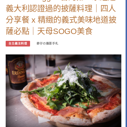
義大利認證過的披薩料理｜四人
分享餐 x 精緻的義式美味地道披
薩必點｜天母SOGO美食
台北義法料理
麥仔の攝影手札