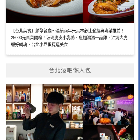
【台北美食】麟聚餐廳～連續兩年米其林必比登經典粵菜推薦！
25000元桌菜開箱！玻璃脆皮小乳鴨、魚翅濃湯一品雞、油焗大虎
蝦好銷魂、台北小巨蛋捷運美食
台北酒吧懶人包