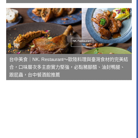
台中美食｜NK. Restaurant～歐陸料理與臺灣食材的完美結
合，口味層次多主廚實力堅強，必點豬腳醋、油封鴨腿、
跟屁蟲，台中餐酒館推薦