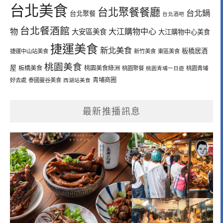
台北美食
台北聚餐餐廳
台北鍋
台北聚餐
台北酒吧
台北餐酒館
物
大江購物中心
大安區美食
大江購物中心美食
捷運美食
新北美食
板橋居酒
捷運中山站美食
新竹美食
東區美食
桃園美食
屋
板橋美食
桃園美食綠洲
桃園聚餐
桃園青埔一日遊
桃園青埔
青埔商圈
好去處
泰國曼谷美食
西湖站美食
最新推播訊息