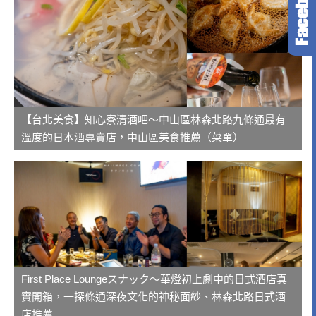
【台北美食】知心寮清酒吧～中山區林森北路九條通最有
溫度的日本酒專賣店，中山區美食推薦（菜單）
First Place Loungeスナック～華燈初上劇中的日式酒店真
實開箱，一探條通深夜文化的神秘面紗、林森北路日式酒
店推薦