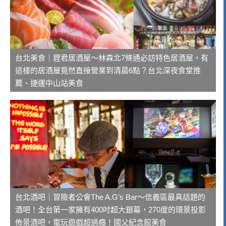
台北美食｜貍君居酒屋～林森北7條通必訪特色居酒屋，有
這樣的居酒屋竟然直接營業到清晨6點？台北深夜食堂推
薦、捷運中山站美食
台北酒吧｜冒險者公會The A.G’s Bar～信義區最具話題的
酒吧！全台第一家擁有400吋超大銀幕，270度的環景投影
佈景酒吧，電玩遊戲超過癮！國父紀念館美食