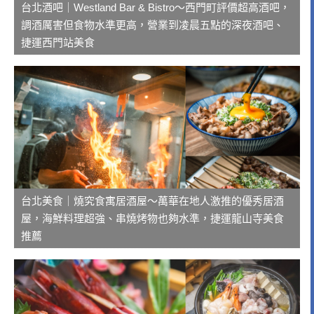
台北酒吧｜Westland Bar & Bistro～西門町評價超高酒吧，
調酒厲害但食物水準更高，營業到凌晨五點的深夜酒吧、
捷運西門站美食
台北美食｜燒究食寓居酒屋～萬華在地人激推的優秀居酒
屋，海鮮料理超強、串燒烤物也夠水準，捷運龍山寺美食
推薦