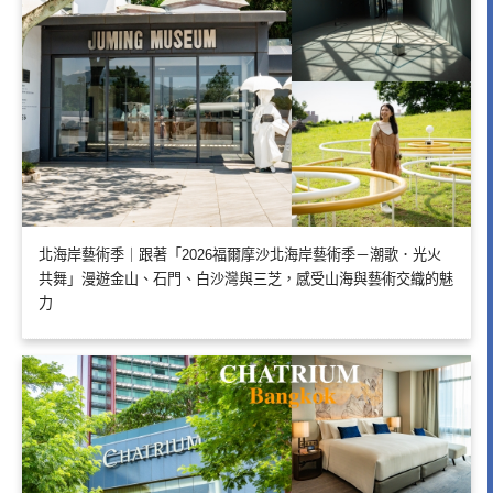
北海岸藝術季｜跟著「2026福爾摩沙北海岸藝術季－潮歌．光火
共舞」漫遊金山、石門、白沙灣與三芝，感受山海與藝術交織的魅
力