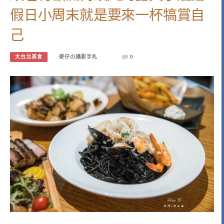
假日小周末就是要來一杯犒賞自
己
大台北美食
麥仔の攝影手札
0