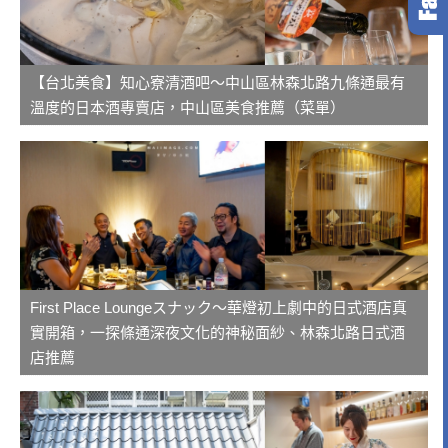
【台北美食】知心寮清酒吧～中山區林森北路九條通最有
溫度的日本酒專賣店，中山區美食推薦（菜單）
First Place Loungeスナック～華燈初上劇中的日式酒店真
實開箱，一探條通深夜文化的神秘面紗、林森北路日式酒
店推薦