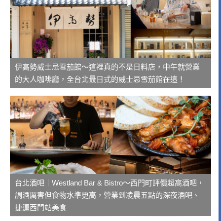
伊高勢威士忌雪茄館～這裡真的不是日料店，中午就營業
的大人咖啡廳，全台北最日式的威士忌雪茄館在這！
台北酒吧｜Westland Bar & Bistro～西門町評價超高酒吧，
調酒厲害但食物水準更高，營業到凌晨五點的深夜酒吧、
捷運西門站美食