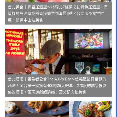
台北美食｜貍君居酒屋～林森北7條通必訪特色居酒屋，有
這樣的居酒屋竟然直接營業到清晨6點？台北深夜食堂推
薦、捷運中山站美食
台北酒吧｜冒險者公會The A.G’s Bar～信義區最具話題的
酒吧！全台第一家擁有400吋超大銀幕，270度的環景投影
佈景酒吧，電玩遊戲超過癮！國父紀念館美食