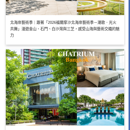
北海岸藝術季｜跟著「2026福爾摩沙北海岸藝術季－潮歌．光火
共舞」漫遊金山、石門、白沙灣與三芝，感受山海與藝術交織的魅
力