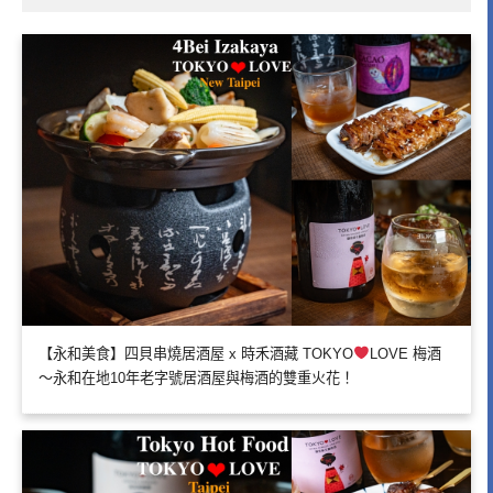
【永和美食】四貝串燒居酒屋 x 時禾酒藏 TOKYO
LOVE 梅酒
～永和在地10年老字號居酒屋與梅酒的雙重火花！