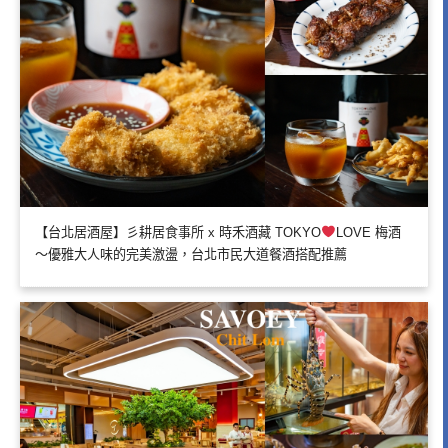
【台北居酒屋】彡耕居食事所 x 時禾酒藏 TOKYO
LOVE 梅酒
～優雅大人味的完美激盪，台北市民大道餐酒搭配推薦