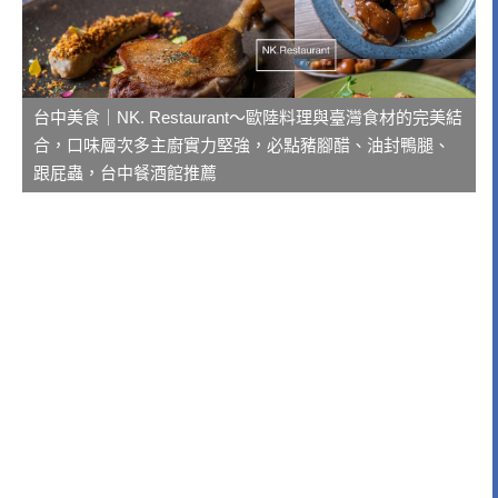
台中美食｜NK. Restaurant～歐陸料理與臺灣食材的完美結
合，口味層次多主廚實力堅強，必點豬腳醋、油封鴨腿、
跟屁蟲，台中餐酒館推薦