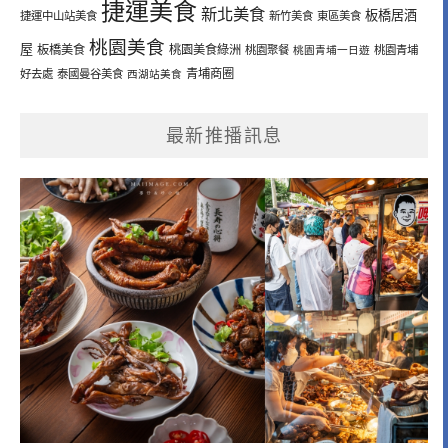
捷運美食
新北美食
板橋居酒
捷運中山站美食
新竹美食
東區美食
桃園美食
屋
板橋美食
桃園美食綠洲
桃園聚餐
桃園青埔一日遊
桃園青埔
青埔商圈
好去處
泰國曼谷美食
西湖站美食
最新推播訊息