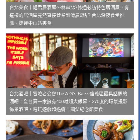
台北美食｜貍君居酒屋～林森北7條通必訪特色居酒屋，有
這樣的居酒屋竟然直接營業到清晨6點？台北深夜食堂推
薦、捷運中山站美食
台北酒吧｜冒險者公會The A.G’s Bar～信義區最具話題的
酒吧！全台第一家擁有400吋超大銀幕，270度的環景投影
佈景酒吧，電玩遊戲超過癮！國父紀念館美食