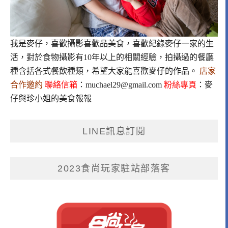
我是麥仔，喜歡攝影喜歡品美食，喜歡紀錄麥仔一家的生
活，對於食物攝影有10年以上的相關經驗，拍攝過的餐廳
種含括各式餐飲種類，希望大家能喜歡麥仔的作品。
店家
合作邀約
聯絡信箱
：
muchael29@gmail.com
粉絲專頁
：
麥
仔與珍小姐的美食報報
LINE訊息訂閱
2023食尚玩家駐站部落客