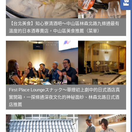
【台北美食】知心寮清酒吧～中山區林森北路九條通最有
溫度的日本酒專賣店，中山區美食推薦（菜單）
First Place Loungeスナック～華燈初上劇中的日式酒店真
實開箱，一探條通深夜文化的神秘面紗、林森北路日式酒
店推薦