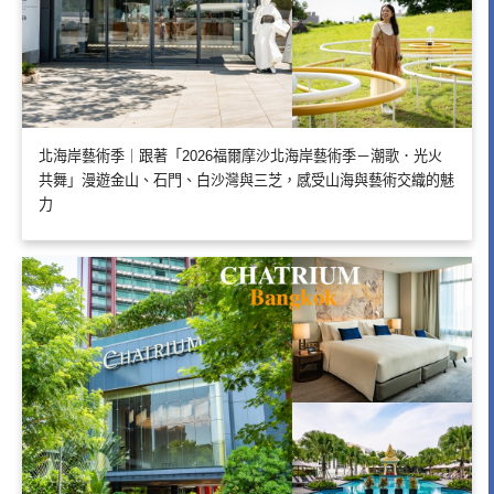
北海岸藝術季｜跟著「2026福爾摩沙北海岸藝術季－潮歌．光火
共舞」漫遊金山、石門、白沙灣與三芝，感受山海與藝術交織的魅
力