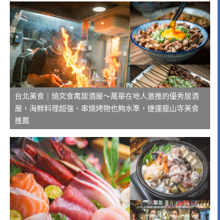
台北美食｜燒究食寓居酒屋～萬華在地人激推的優秀居酒
屋，海鮮料理超強、串燒烤物也夠水準，捷運龍山寺美食
推薦