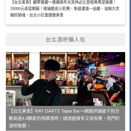
【台北美食】麟聚餐廳～連續兩年米其林必比登經典粵菜推薦！
25000元桌菜開箱！玻璃脆皮小乳鴨、魚翅濃湯一品雞、油焗大虎
蝦好銷魂、台北小巨蛋捷運美食
台北酒吧懶人包
【台北美食】RAY DARTS Taipei Bar～網路評論破千則分
數高達4.9顆星的飛鏢酒吧！調酒選擇多又很有梗，西門町
酒吧推薦。