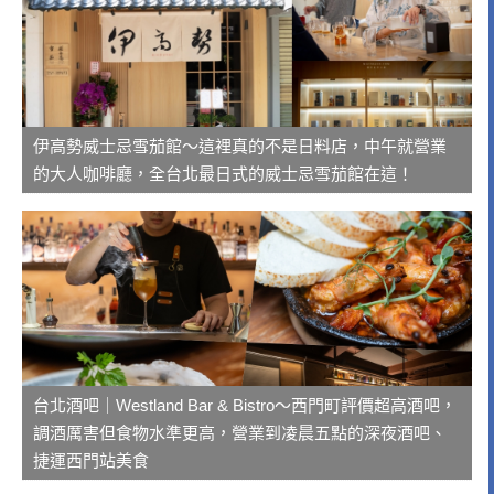
伊高勢威士忌雪茄館～這裡真的不是日料店，中午就營業
的大人咖啡廳，全台北最日式的威士忌雪茄館在這！
台北酒吧｜Westland Bar & Bistro～西門町評價超高酒吧，
調酒厲害但食物水準更高，營業到凌晨五點的深夜酒吧、
捷運西門站美食