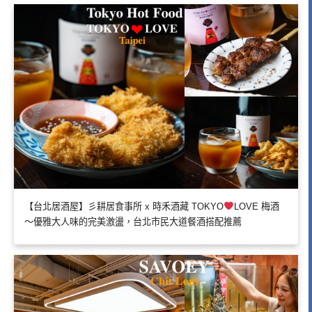
【台北居酒屋】彡耕居食事所 x 時禾酒藏 TOKYO
LOVE 梅酒
～優雅大人味的完美激盪，台北市民大道餐酒搭配推薦