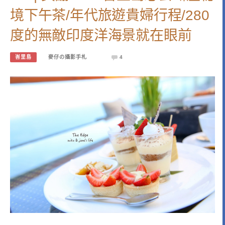
境下午茶/年代旅遊貴婦行程/280
度的無敵印度洋海景就在眼前
峇里島
麥仔の攝影手札
4