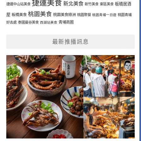
捷運美食
新北美食
板橋居酒
捷運中山站美食
新竹美食
東區美食
桃園美食
屋
板橋美食
桃園美食綠洲
桃園聚餐
桃園青埔一日遊
桃園青埔
青埔商圈
好去處
泰國曼谷美食
西湖站美食
最新推播訊息