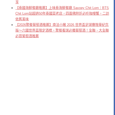
享
【泰國海鮮餐廳推薦】上味泰海鮮餐廳 Savoey Chit Lom｜BTS
Chit Lom站超過50年泰國菜老店，四面佛附近必吃咖哩蟹，二訪
依舊美味
【2026聚餐葡萄酒推薦】南法小豬 2026 世界盃足球賽限量紀念
版～六國世界盃限定酒標，聚餐看球必備葡萄酒！全聯、大全聯
必買葡萄酒推薦