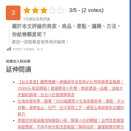
3/5 - (2 votes)
3
2位網友投票評論
關於本文評論的商家、商品、景點、議題、方法，
你給幾顆星呢？
歡迎一起點擊星號參與評論唷！
POST VIEWS:
513
按讚加入粉絲團
延伸閱讀
【台北美食】麟聚餐廳～連續兩年米其林必比登經典粵菜推薦！
25000元桌菜開箱！玻璃脆皮小乳鴨、魚翅濃湯一品雞、油焗大
虎蝦好銷魂、台北小巨蛋捷運美食
北海岸藝術季｜跟著「2026福爾摩沙北海岸藝術季－潮歌．光火
共舞」漫遊金山、石門、白沙灣與三芝，感受山海與藝術交織的
魅力
彥靚診所玻尿酸消除眼袋心得｜醫美小白初體驗！自然改善眼袋
與疲憊感，不用手術也能改善眼袋？醫師技術、護理服務完整分