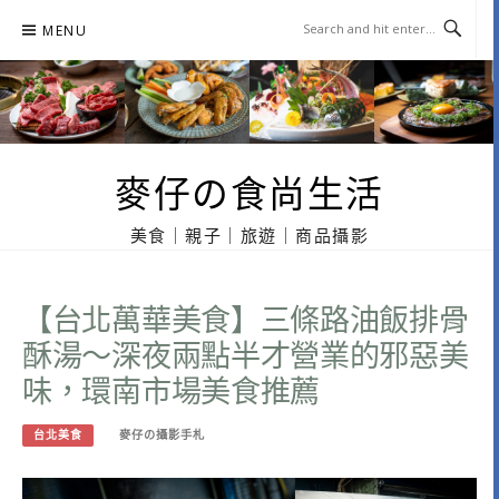
Skip
MENU
to
content
麥仔の食尚生活
美食｜親子｜旅遊｜商品攝影
【台北萬華美食】三條路油飯排骨
酥湯～深夜兩點半才營業的邪惡美
味，環南市場美食推薦
台北美食
麥仔の攝影手札