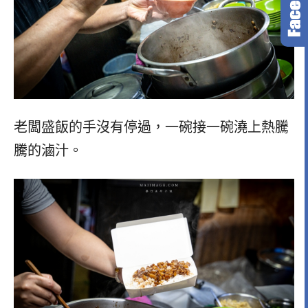
老闆盛飯的手沒有停過，一碗接一碗澆上熱騰
騰的滷汁。