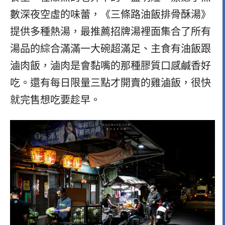
數深夜空虛的味蕾，《三條路油飯排骨酥湯》
提供多種熱湯，最推薦招牌湯裡面集合了所有
湯品的綜合滿滿一大碗超滿足、主食有油飯跟
滷肉飯，滷肉是會黏嘴的那種膠質口感鹹香好
吃。還有每日限量三點才開賣的雞滷飯，很快
就完售想吃要趁早。