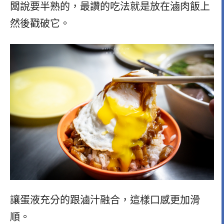
闆說要半熟的，最讚的吃法就是放在滷肉飯上
然後戳破它。
讓蛋液充分的跟滷汁融合，這樣口感更加滑
順。