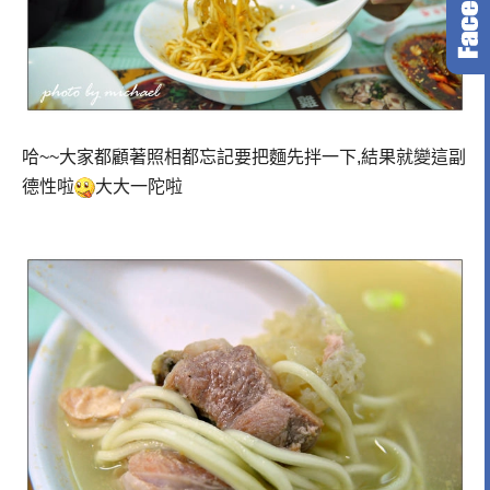
哈~~大家都顧著照相都忘記要把麵先拌一下,結果就變這副
德性啦
大大一陀啦