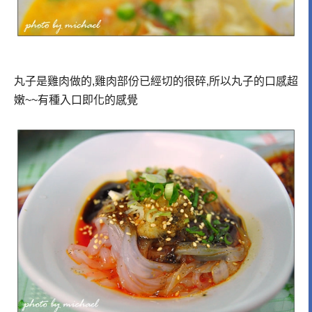
丸子是雞肉做的,雞肉部份已經切的很碎,所以丸子的口感超
嫩~~有種入口即化的感覺