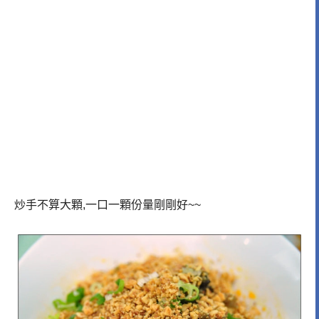
炒手不算大顆,一口一顆份量剛剛好~~