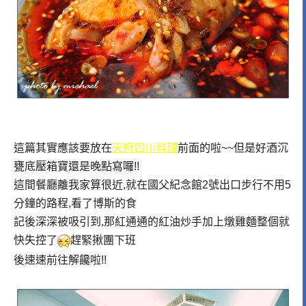
這篇其實應該要放在
天府四川料理
前面的啦~~但是好酒沉
甕底壓箱寶還是晚點寫囉!!
這間餐廳離我家算很近,就在國父紀念館2號出口步行不用5
分鐘的路程,看了博斯的食
記後深深被吸引到,那紅通通的紅油炒手加上燉雞麵整個就
快失控了
趕緊揪團下班
後速速前往解饞啦!!