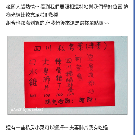
老闆人超熱情~~看到我們要照相還特地幫我們喬好位置,這
樣光線比較充足啦!! 幾種
組合也都滿划算的,但我們後來還是選擇單點囉~~
還有一些私房小菜可以選擇~~夫妻肺片我有吃過