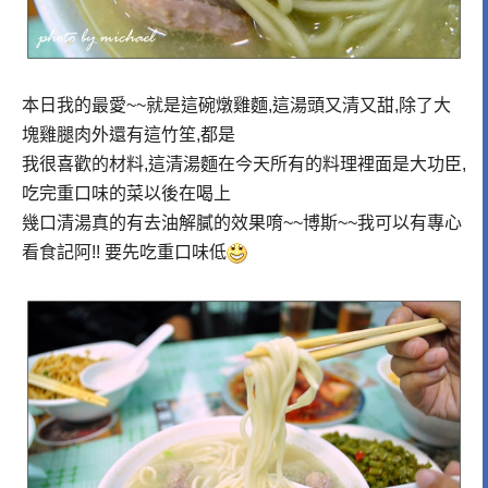
本日我的最愛~~就是這碗燉雞麵,這湯頭又清又甜,除了大
塊雞腿肉外還有這竹笙,都是
我很喜歡的材料,這清湯麵在今天所有的料理裡面是大功臣,
吃完重口味的菜以後在喝上
幾口清湯真的有去油解膩的效果唷~~博斯~~我可以有專心
看食記阿!! 要先吃重口味低