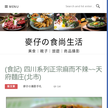
Skip
MENU
to
content
麥仔の食尚生活
美食｜親子｜旅遊｜商品攝影
(食記) 四川系列正宗麻而不辣~~天
府麵庄(北市)
新文章
麥仔の攝影手札
14