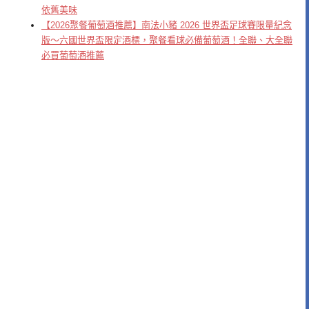
依舊美味
【2026聚餐葡萄酒推薦】南法小豬 2026 世界盃足球賽限量紀念
版～六國世界盃限定酒標，聚餐看球必備葡萄酒！全聯、大全聯
必買葡萄酒推薦