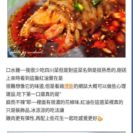
口水雞~~我很少吃四川菜但是對這菜名倒是挺熟悉的,剛送
上來時看到這盤紅油實在是
很難想像它的味道,但是看過
博斯
的網誌大概可以做些心理
建設,吃下第一口還真的是”
麻而不辣”耶~~裡面有很濃的花椒味,紅油在這道菜裡真的
只是裝飾品,冰涼涼的吃法讓
雞肉更有彈性,再配上些花生一起吃感覺更好