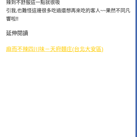
辣到不舒服這一點就很吸
引我,也難怪這邊很多吃過還想再來吃的客人~~果然不同凡
響啦!!
延伸閱讀
麻而不辣四川味－天府麵庄(台北大安區)