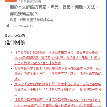
1位網友投票評論
關於本文評論的商家、商品、景點、議題、方法，
你給幾顆星呢？
歡迎一起點擊星號參與評論唷！
POST VIEWS:
62
按讚加入粉絲團
延伸閱讀
【台北美食】麟聚餐廳～連續兩年米其林必比登經典粵菜推薦！
25000元桌菜開箱！玻璃脆皮小乳鴨、魚翅濃湯一品雞、油焗大
虎蝦好銷魂、台北小巨蛋捷運美食
北海岸藝術季｜跟著「2026福爾摩沙北海岸藝術季－潮歌．光火
共舞」漫遊金山、石門、白沙灣與三芝，感受山海與藝術交織的
魅力
彥靚診所玻尿酸消除眼袋心得｜醫美小白初體驗！自然改善眼袋
與疲憊感，不用手術也能改善眼袋？醫師技術、護理服務完整分
享
【泰國海鮮餐廳推薦】上味泰海鮮餐廳 Savoey Chit Lom｜BTS
Chit Lom站超過50年泰國菜老店，四面佛附近必吃咖哩蟹，二訪