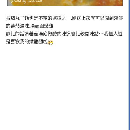
蕃茄丸子麵也是不辣的選擇之ㄧ,剛送上來就可以聞到淡淡
的蕃茄湯味,湯頭跟燉雞
麵比的話這蕃茄湯底微酸的味道會比較開味點~~我個人還
是喜歡我的燉雞麵啦