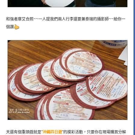
和強者摩艾合照~~一人提我們兩人行李還要兼泰瑞的攝影師~~給你一
個讚
天還有個重頭戲就是”
沖繩四日遊
“的摸彩活動，只要你在現場購買分解