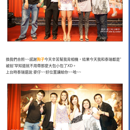
換我們合照~~感謝
狗子
今天辛苦幫我背相機，結果今天我和泰瑞都是”
被拍”早知道就不用帶那麼大包小包了XD。
上台時泰瑞還說:麥仔~~好位置讓給你~~哈~~