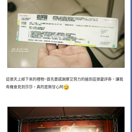
這張天上掉下來的禮物~首先要感謝摩艾努力的搶到這張愛評券，讓我
有機會見到莎莎，真的是揪甘心阿