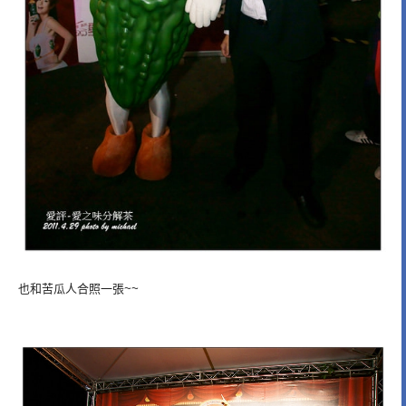
也和苦瓜人合照一張~~