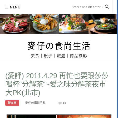
Skip
MENU
to
content
麥仔の食尚生活
美食｜親子｜旅遊｜商品攝影
(愛評) 2011.4.29 再忙也要跟莎莎
喝杯"分解茶"~愛之味分解茶夜市
大PK(北市)
新文章
麥仔の攝影手札
15