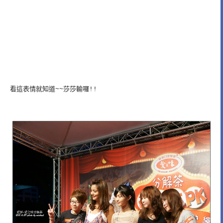
看這表情就知道~~莎莎輸囉!!