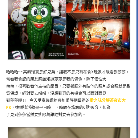
哈哈哈~~某泰瑞真是好兄弟，讓我不是只有在食X玩家才能看到莎莎，
常看我食記的朋友應該知道莎莎是我的偶像，除了個性大
辣辣，很喜歡看他主持的節目，只要餐廳外有貼他的照片或合照就是品
質保證，絕對要去嚐嚐，沒想到真的有機會可以面對面見
到莎莎呢!! 今天受泰瑞邀約參加愛評網舉辦的
愛之味分解茶夜市大
PK
，雖然這活動是平日晚上，時間在尷尬的6點40分，但為
了見到莎莎當然要排除萬難絕對要去參加的。