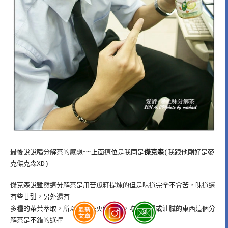
最後說說喝分解茶的感想~~上面這位是我同是
傑克森
(我跟他剛好是麥
克傑克森XD)
傑克森說雖然這分解茶是用苦瓜籽提煉的但是味道完全不會苦，味道還
有些甘甜，另外還有
多種的茶葉萃取，所以可以退火解油膩，吃完大餐或油膩的東西這個分
解茶是不錯的選擇