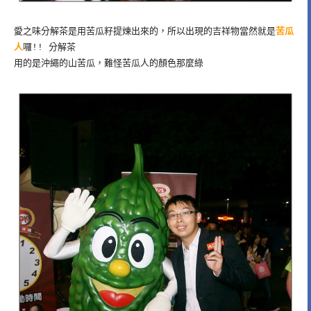
愛之味分解茶是用苦瓜籽提煉出來的，所以出現的吉祥物當然就是
苦瓜
人
囉!! 分解茶
用的是沖繩的山苦瓜，難怪苦瓜人的顏色那麼綠