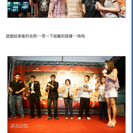
遊戲結束後的合照~~等一下就輪到我囉~~哈哈