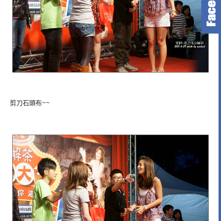
剪刀石頭布~~