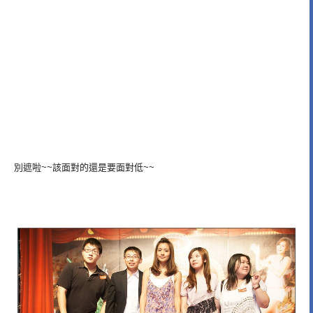
別遮啦~~該面對的還是要面對低~~