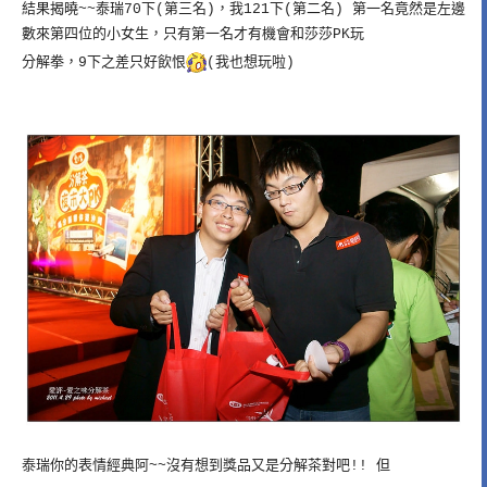
結果揭曉~~泰瑞70下(第三名)，我121下(第二名) 第一名竟然是左邊
數來第四位的小女生，只有第一名才有機會和莎莎PK玩
分解拳，9下之差只好飲恨
(我也想玩啦)
泰瑞你的表情經典阿~~沒有想到獎品又是分解茶對吧!! 但