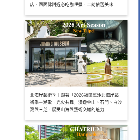
店，四面佛附近必吃咖哩蟹，二訪依舊美味
北海岸藝術季｜跟著「2026福爾摩沙北海岸藝
術季－潮歌．光火共舞」漫遊金山、石門、白沙
灣與三芝，感受山海與藝術交織的魅力