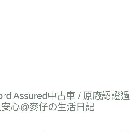
 Assured中古車 / 原廠認證過
更安心@麥仔の生活日記