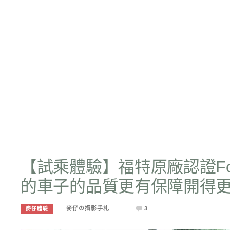
【試乘體驗】福特原廠認證Ford
的車子的品質更有保障開得
麥仔の攝影手札
3
麥仔體驗