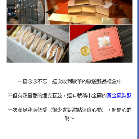
一直念念不忘，這次收到歐華的歐麗雙品禮盒中
不但有我最愛的達克瓦茲，還有號稱小金磚的
黃金鳳梨酥
一次滿足我兩個愛（很少會對甜點這麼心動），超開心的
啊～