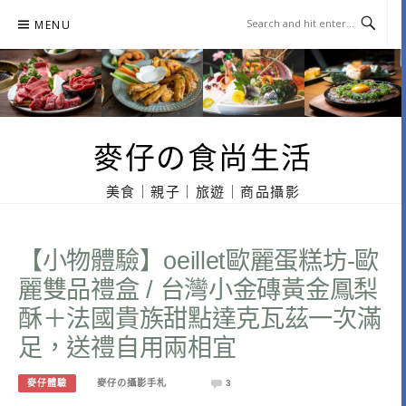
Skip
MENU
to
content
麥仔の食尚生活
美食｜親子｜旅遊｜商品攝影
【小物體驗】oeillet歐麗蛋糕坊-歐
麗雙品禮盒 / 台灣小金磚黃金鳳梨
酥＋法國貴族甜點達克瓦茲一次滿
足，送禮自用兩相宜
麥仔體驗
麥仔の攝影手札
3