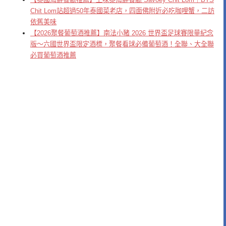
Chit Lom站超過50年泰國菜老店，四面佛附近必吃咖哩蟹，二訪
依舊美味
【2026聚餐葡萄酒推薦】南法小豬 2026 世界盃足球賽限量紀念
版～六國世界盃限定酒標，聚餐看球必備葡萄酒！全聯、大全聯
必買葡萄酒推薦