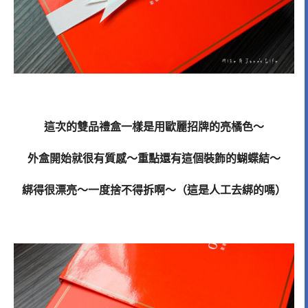
這次的雙品禮盒一樣是用歐麗招牌的亮橘色～
外盒開始就很有質感～重點還有這個裝飾的蝴蝶結～
綁得很漂亮～一度捨不得拆啊～（這是人工去綁的嗎）