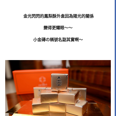
金光閃閃的鳳梨酥外盒因為陽光的關係
變得更耀眼～～
小金磚の稱號名副其實啊～