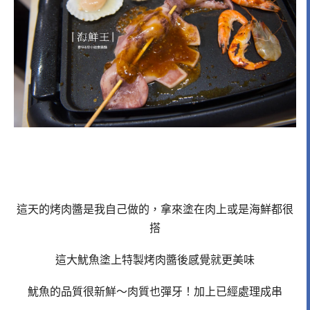
這天的烤肉醬是我自己做的，拿來塗在肉上或是海鮮都很
搭
這大魷魚塗上特製烤肉醬後感覺就更美味
魷魚的品質很新鮮～肉質也彈牙！加上已經處理成串