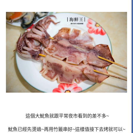
這個大魷魚就跟平常夜市看到的差不多~
魷魚已經先燙過~再用竹籤串好~這樣值接下去烤就可以~