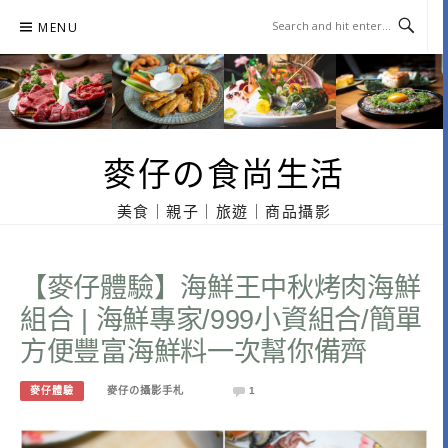
Skip
MENU
to
content
麥仔の食尚生活
美食｜親子｜旅遊｜商品攝影
【麥仔體驗】海鮮王中秋烤肉海鮮
組合 | 海鮮專家/999小資組合/簡單
方便豐富海鮮料一次幫你備齊
麥仔體驗
麥仔の攝影手札
1