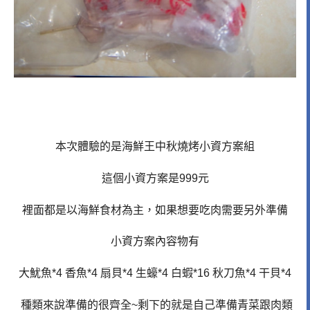
本次體驗的是海鮮王中秋燒烤小資方案組
這個小資方案是999元
裡面都是以海鮮食材為主，如果想要吃肉需要另外準備
小資方案內容物有
大魷魚*4 香魚*4 扇貝*4 生蠔*4 白蝦*16 秋刀魚*4 干貝*4
種類來說準備的很齊全~剩下的就是自己準備青菜跟肉類