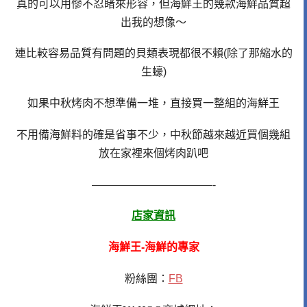
真的可以用慘不忍睹來形容，但海鮮王的幾款海鮮品質超
出我的想像～
連比較容易品質有問題
的貝類表現都很不賴(除了那縮水的
生蠔)
如果中秋烤肉不想準備一堆，直接買一整組的海鮮王
不用備海鮮料的確是省事不少，中秋節越來越近買個幾組
放在家裡來個烤肉趴吧
———————————-
店家資訊
海鮮王-海鮮的專家
粉絲團：
FB