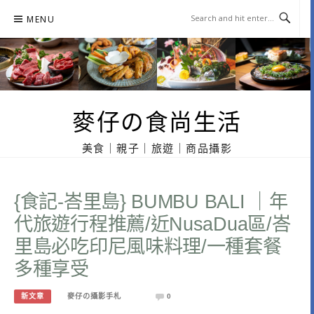
Skip
MENU
to
content
麥仔の食尚生活
美食｜親子｜旅遊｜商品攝影
{食記-峇里島} BUMBU BALI ｜年
代旅遊行程推薦/近NusaDua區/峇
里島必吃印尼風味料理/一種套餐
多種享受
新文章
麥仔の攝影手札
0