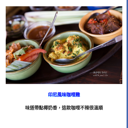
印尼風味咖哩雞
味道帶點椰奶香，這款咖哩不辣很溫順