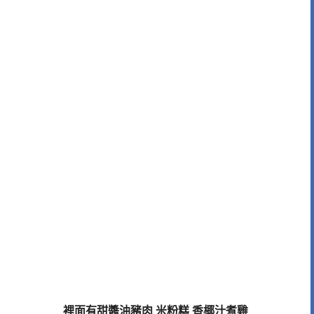
裡面有甜醬油豬肉 米粉糕 香椰汁煮雞