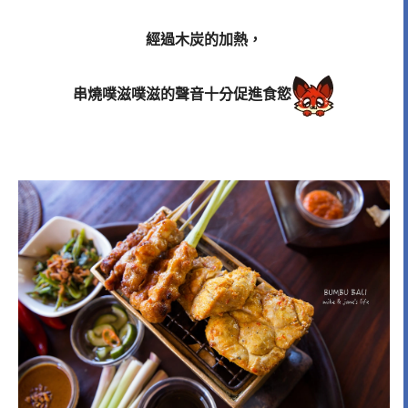
經過木炭的加熱，
串燒噗滋噗滋的聲音十分促進食慾