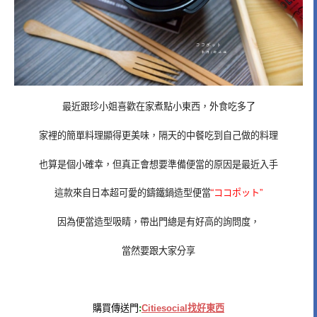
最近跟珍小姐喜歡在家煮點小東西，外食吃多了
家裡的簡單料理顯得更美味，隔天的中餐吃到自己做的料理
也算是個小確幸，但真正會想要準備便當的原因是最近入手
這款來自日本超可愛的鑄鐵鍋造型便當
“ココポット”
因為便當造型吸睛，帶出門總是有好高的詢問度，
當然要跟大家分享
購買傳送門
:
Citiesocial找好東西