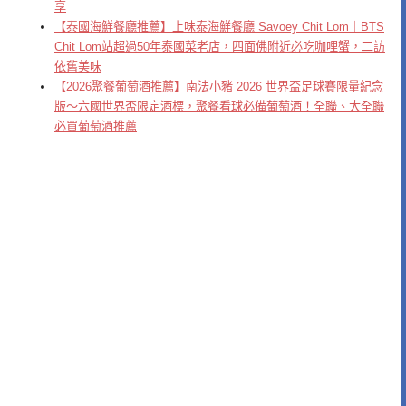
享
【泰國海鮮餐廳推薦】上味泰海鮮餐廳 Savoey Chit Lom｜BTS
Chit Lom站超過50年泰國菜老店，四面佛附近必吃咖哩蟹，二訪
依舊美味
【2026聚餐葡萄酒推薦】南法小豬 2026 世界盃足球賽限量紀念
版～六國世界盃限定酒標，聚餐看球必備葡萄酒！全聯、大全聯
必買葡萄酒推薦