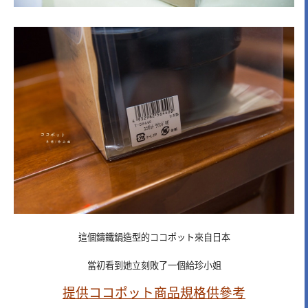
這個鑄鐵鍋造型的ココポット來自日本
當初看到她立刻敗了一個給珍小姐
提供ココポット商品規格供參考