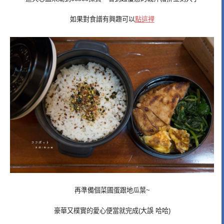
如果對食譜有興趣可以
點這裡
再準備個菜圃蛋跟地瓜葉~
豪華又樸實的愛心便當就完成(大誤 哈哈)