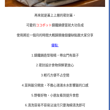
再來就是蓋上上層的密封蓋，
可愛的
ココポット
鑄鐵鍋便當就大功告成
使用將近一個月的時間大概歸類幾個優缺點跟大家分享
優點:
1.鑄鐵鍋造型吸睛，帶出門有面子
2.密封設計食物保鮮更放心
3.輕巧方便不占空間
4.菜與飯分開放，不擔心湯湯水水影響飯的口感
5.野餐好物，小朋友看到提升食慾
6.清洗容易不容易沾油污只要海綿清洗即可