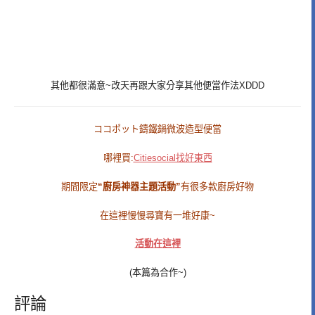
其他都很滿意~改天再跟大家分享其他便當作法XDDD
ココポット鑄鐵鍋微波造型便當
哪裡買:
Citiesocial找好東西
期間限定
“廚房神器主題活動”
有很多款廚房好物
在這裡慢慢尋寶有一堆好康~
活動在這裡
(本篇為合作~)
評論