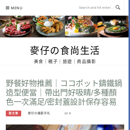
Skip
MENU
to
content
麥仔の食尚生活
美食｜親子｜旅遊｜商品攝影
野餐好物推薦｜ココポット鑄鐵鍋
造型便當｜帶出門好吸睛/多種顏
色一次滿足/密封蓋設計保存容易
新文章
麥仔の攝影手札
0