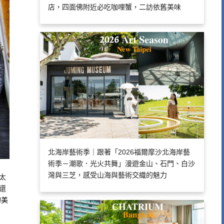
店，四面佛附近必吃咖哩蟹，二訪依舊美味
北海岸藝術季｜跟著「2026福爾摩沙北海岸藝
術季－潮歌．光火共舞」漫遊金山、石門、白沙
灣與三芝，感受山海與藝術交織的魅力
太
還
的美