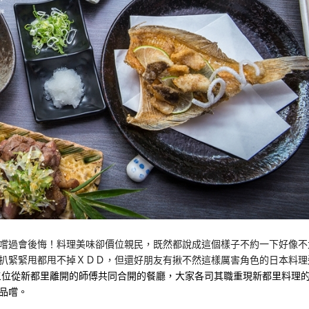
嚐過會後悔！料理美味卻價位親民，既然都說成這個樣子不約一下好像不
扒緊緊甩都甩不掉ＸＤＤ，但還好朋友有揪不然這樣厲害角色的日本料理
三位從新都里離開的師傅共同合開的餐廳，大家各司其職重現新都里料理
品嚐。