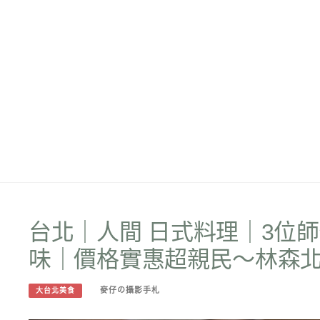
台北｜人間 日式料理｜3位
味｜價格實惠超親民～林森
麥仔の攝影手札
大台北美食