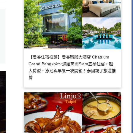
【曼谷住宿推薦】曼谷察殿大酒店 Chatrium
Grand Bangkok～暹羅商圈Siam五星住宿，超
大房型、泳池與早餐一次開箱！泰國親子旅遊推
薦