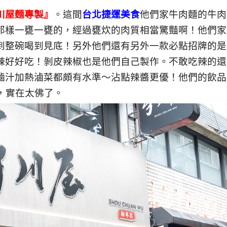
川屋麵專製』
。這間
台北捷運美食
他們家牛肉麵的牛肉
那樣一甕一甕的，經過甕炊的肉質相當驚豔啊！他們家
到整碗喝到見底！另外他們還有另外一款必點招牌的是
辣好好吃！剝皮辣椒也是他們自己製作。不敢吃辣的還
滷汁加熱滷菜都頗有水準～沾點辣醬更優！他們的飲品
，實在太佛了。