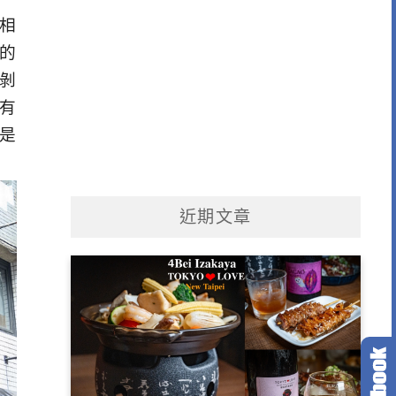
相
的
剝
有
是
近期文章