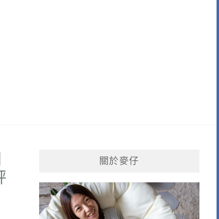
川
關於麥仔
評