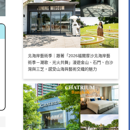
北海岸藝術季｜跟著「2026福爾摩沙北海岸藝
術季－潮歌．光火共舞」漫遊金山、石門、白沙
灣與三芝，感受山海與藝術交織的魅力