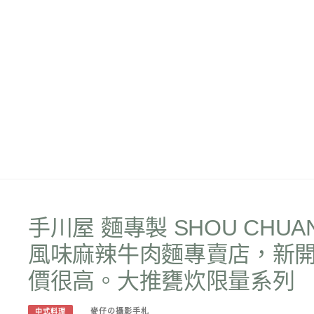
手川屋 麵專製 SHOU CH
風味麻辣牛肉麵專賣店，新開
價很高。大推甕炊限量系列
麥仔の攝影手札
中式料理