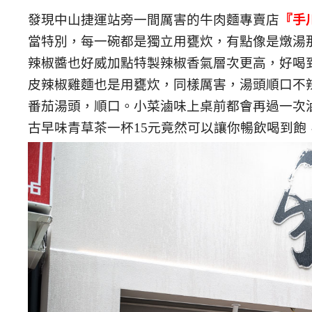
發現中山捷運站旁一間厲害的牛肉麵專賣店
『手
當特別，每一碗都是獨立用甕炊，有點像是燉湯
辣椒醬也好威加點特製辣椒香氣層次更高，好喝
皮辣椒雞麵也是用甕炊，同樣厲害，湯頭順口不
番茄湯頭，順口。小菜滷味上桌前都會再過一次
古早味青草茶一杯15元竟然可以讓你暢飲喝到飽