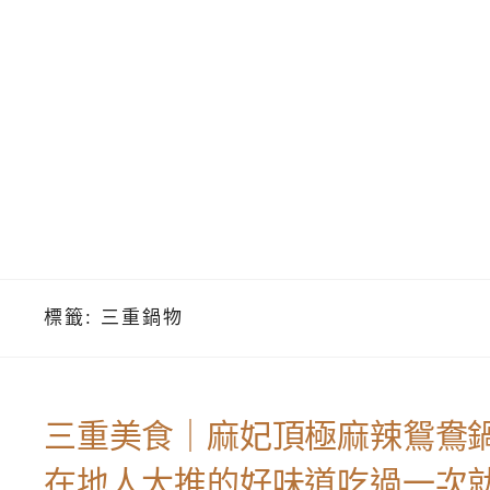
標籤:
三重鍋物
三重美食｜麻妃頂極麻辣鴛鴦鍋
在地人大推的好味道吃過一次