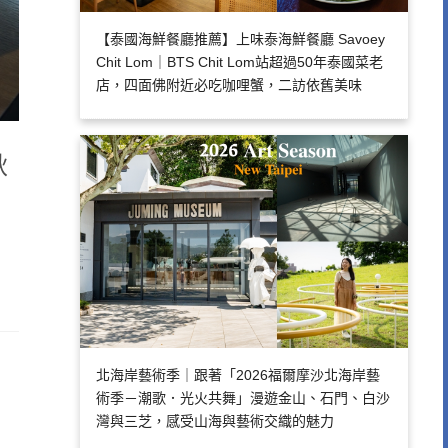
【泰國海鮮餐廳推薦】上味泰海鮮餐廳 Savoey
Chit Lom｜BTS Chit Lom站超過50年泰國菜老
店，四面佛附近必吃咖哩蟹，二訪依舊美味
秋
北海岸藝術季｜跟著「2026福爾摩沙北海岸藝
術季－潮歌．光火共舞」漫遊金山、石門、白沙
灣與三芝，感受山海與藝術交織的魅力