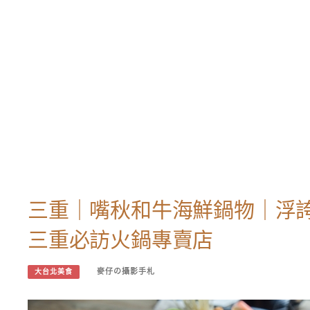
三重｜嘴秋和牛海鮮鍋物｜浮
三重必訪火鍋專賣店
麥仔の攝影手札
大台北美食