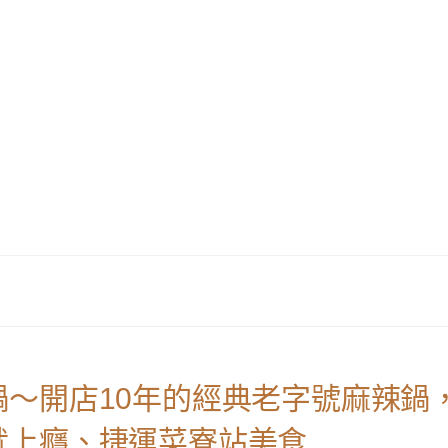
～開店10年的經典老字號麻辣鍋
就上癮、捷運菜寮站美食