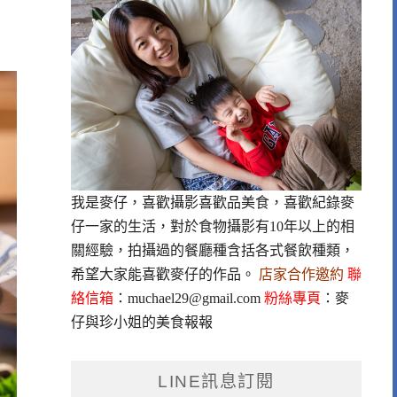
我是麥仔，喜歡攝影喜歡品美食，喜歡紀錄麥
仔一家的生活，對於食物攝影有10年以上的相
關經驗，拍攝過的餐廳種含括各式餐飲種類，
希望大家能喜歡麥仔的作品。
店家合作邀約
聯
絡信箱
：
muchael29@gmail.com
粉絲專頁
：
麥
仔與珍小姐的美食報報
LINE訊息訂閱