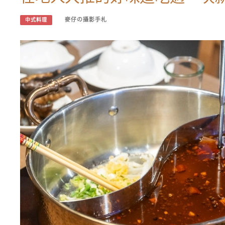
麥仔の攝影手札
中式料理