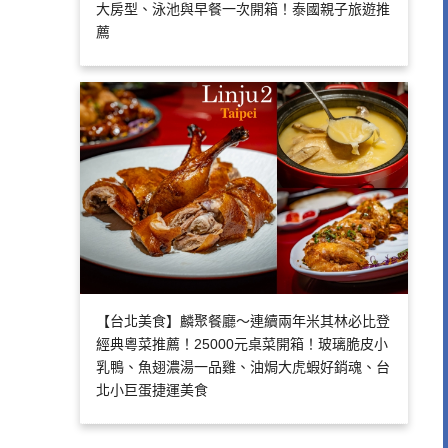
大房型、泳池與早餐一次開箱！泰國親子旅遊推
薦
【台北美食】麟聚餐廳～連續兩年米其林必比登
經典粵菜推薦！25000元桌菜開箱！玻璃脆皮小
乳鴨、魚翅濃湯一品雞、油焗大虎蝦好銷魂、台
北小巨蛋捷運美食