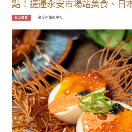
點！捷運永安市場站美食、日
麥仔の攝影手札
台北美食