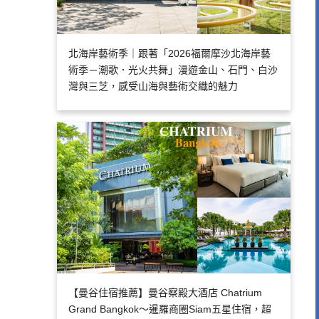
北海岸藝術季｜跟著「2026福爾摩沙北海岸藝
術季－潮歌．光火共舞」漫遊金山、石門、白沙
灣與三芝，感受山海與藝術交織的魅力
【曼谷住宿推薦】曼谷察殿大酒店 Chatrium
Grand Bangkok～暹羅商圈Siam五星住宿，超