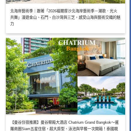
北海岸藝術季｜跟著「2026福爾摩沙北海岸藝術季－潮歌．光火
共舞」漫遊金山、石門、白沙灣與三芝，感受山海與藝術交織的魅
力
【曼谷住宿推薦】曼谷察殿大酒店 Chatrium Grand Bangkok～暹
羅商圈Siam五星住宿，超大房型、泳池與早餐一次開箱！泰國親