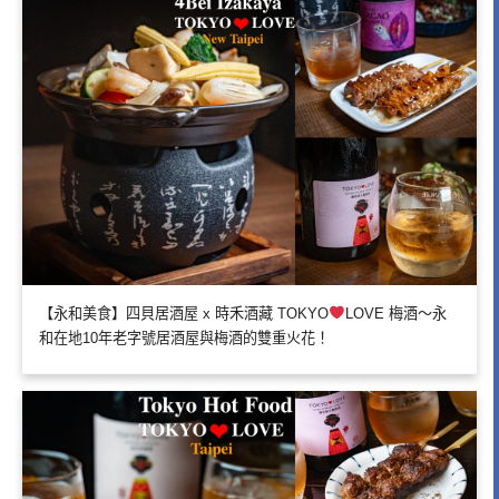
【永和美食】四貝居酒屋 x 時禾酒藏 TOKYO
LOVE 梅酒～永
和在地10年老字號居酒屋與梅酒的雙重火花！