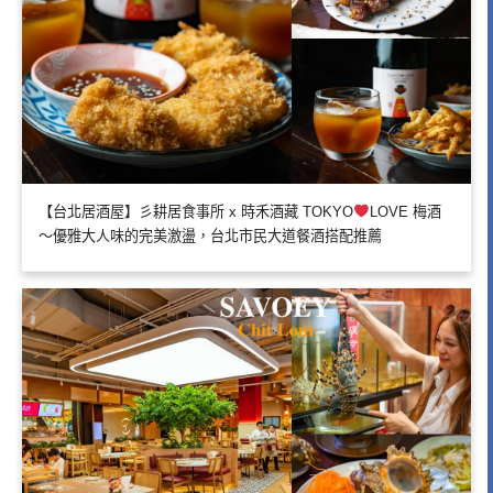
【台北居酒屋】彡耕居食事所 x 時禾酒藏 TOKYO
LOVE 梅酒
～優雅大人味的完美激盪，台北市民大道餐酒搭配推薦