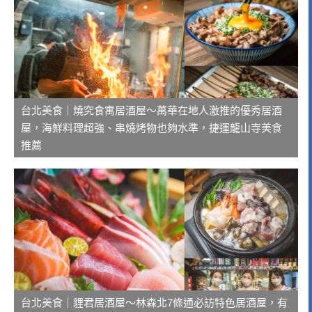
台北美食｜燒究食寓居酒屋～萬華在地人激推的優秀居酒
屋，海鮮料理超強、串燒烤物也夠水準，捷運龍山寺美食
推薦
台北美食｜貍君居酒屋～林森北7條通必訪特色居酒屋，有