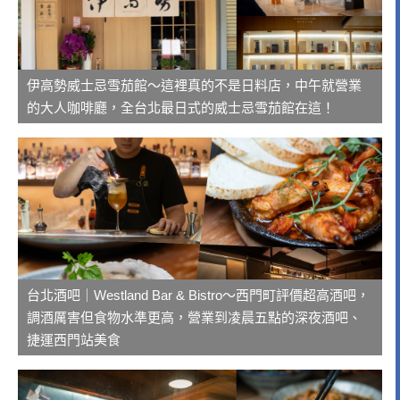
伊高勢威士忌雪茄館～這裡真的不是日料店，中午就營業
的大人咖啡廳，全台北最日式的威士忌雪茄館在這！
台北酒吧｜Westland Bar & Bistro～西門町評價超高酒吧，
調酒厲害但食物水準更高，營業到凌晨五點的深夜酒吧、
捷運西門站美食