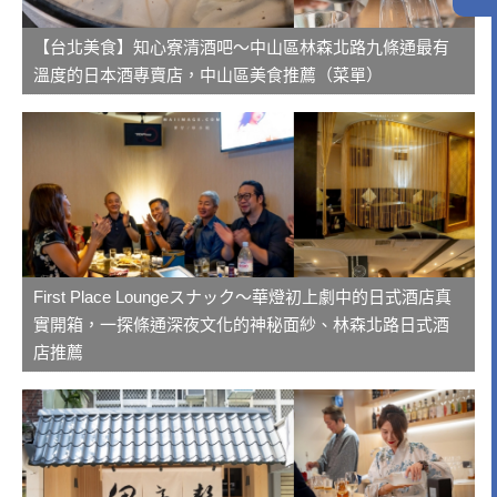
【台北美食】知心寮清酒吧～中山區林森北路九條通最有
溫度的日本酒專賣店，中山區美食推薦（菜單）
First Place Loungeスナック～華燈初上劇中的日式酒店真
實開箱，一探條通深夜文化的神秘面紗、林森北路日式酒
店推薦