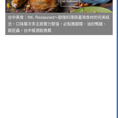
台中美食｜NK. Restaurant～歐陸料理與臺灣食材的完美結
合，口味層次多主廚實力堅強，必點豬腳醋、油封鴨腿、
跟屁蟲，台中餐酒館推薦