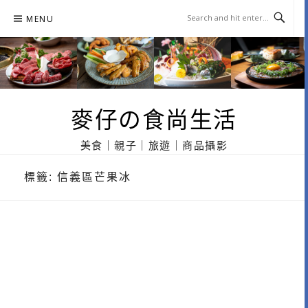
Skip
MENU
to
content
麥仔の食尚生活
美食｜親子｜旅遊｜商品攝影
標籤:
信義區芒果冰