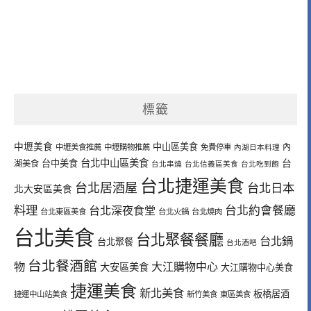
標籤
中壢美食
中山區美食
內
中壢美食推薦
中壢購物推薦
免費停車
內湖日本料理
台北中山區美食
台中美食
台
湖美食
台北串燒
台北信義區美食
台北吃到飽
台北捷運美食
台北居酒屋
台北日本
北大安區美食
料理
台北深夜食堂
台北約會餐廳
台北東區美食
台北火鍋
台北燒肉
台北美食
台北聚餐餐廳
台北鍋
台北聚餐
台北酒吧
台北餐酒館
物
大江購物中心
大安區美食
大江購物中心美食
捷運美食
新北美食
板橋居酒
捷運中山站美食
新竹美食
東區美食