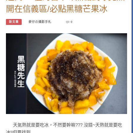
開在信義區/必點黑糖芒果冰
新文章
麥仔の攝影手札
0
天氣熱就是要吃冰，不然要幹嘛??? 沒錯~天熱就是要吃
冰!!但要找到…