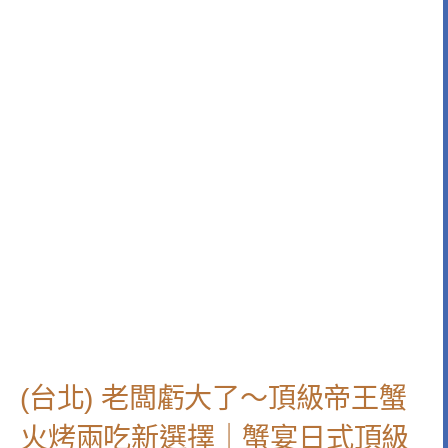
(台北) 老闆虧大了～頂級帝王蟹
火烤兩吃新選擇｜蟹宴日式頂級