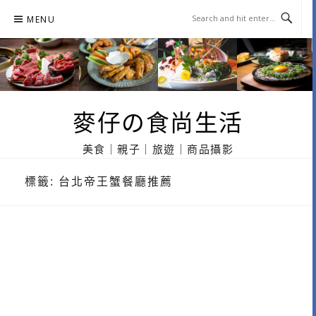
Skip
MENU
to
content
麥仔の食尚生活
美食｜親子｜旅遊｜商品攝影
標籤:
台北帝王蟹餐廳推薦