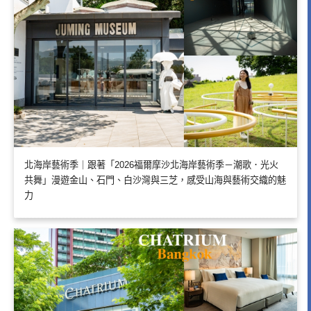
北海岸藝術季｜跟著「2026福爾摩沙北海岸藝術季－潮歌．光火
共舞」漫遊金山、石門、白沙灣與三芝，感受山海與藝術交織的魅
力