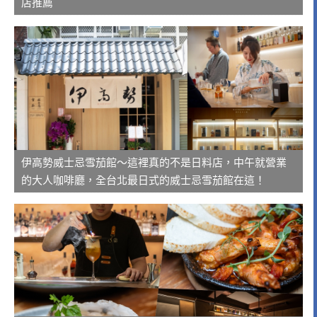
店推薦
伊高勢威士忌雪茄館～這裡真的不是日料店，中午就營業
的大人咖啡廳，全台北最日式的威士忌雪茄館在這！