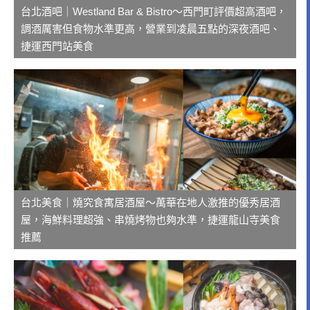
台北酒吧｜Westland Bar & Bistro～西門町評價超高酒吧，
調酒厲害但食物水準更高，營業到凌晨五點的深夜酒吧、
捷運西門站美食
台北美食｜燒究食寓居酒屋～萬華在地人激推的優秀居酒
屋，海鮮料理超強、串燒烤物也夠水準，捷運龍山寺美食
推薦