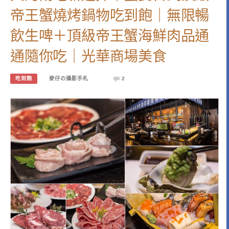
帝王蟹燒烤鍋物吃到飽｜無限暢
飲生啤＋頂級帝王蟹海鮮肉品通
通隨你吃｜光華商場美食
吃到飽
麥仔の攝影手札
2