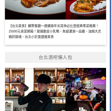
【台北美食】麟聚餐廳～連續兩年米其林必比登經典粵菜推薦！
25000元桌菜開箱！玻璃脆皮小乳鴨、魚翅濃湯一品雞、油焗大虎
蝦好銷魂、台北小巨蛋捷運美食
台北酒吧懶人包