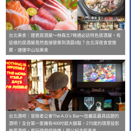
台北美食｜貍君居酒屋～林森北7條通必訪特色居酒屋，有
這樣的居酒屋竟然直接營業到清晨6點？台北深夜食堂推
薦、捷運中山站美食
台北酒吧｜冒險者公會The A.G’s Bar～信義區最具話題的
酒吧！全台第一家擁有400吋超大銀幕，270度的環景投影
佈景酒吧，電玩遊戲超過癮！國父紀念館美食