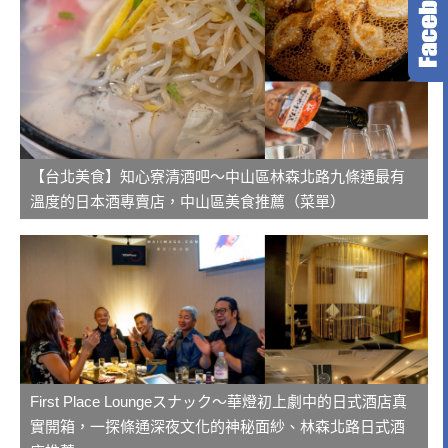
【台北美食】知心寮清酒吧～中山區林森北路九條通最有
溫度的日本酒專賣店，中山區美食推薦（菜單）
First Place Loungeスナック～華燈初上劇中的日式酒店真
實開箱，一探條通深夜文化的神秘面紗、林森北路日式酒