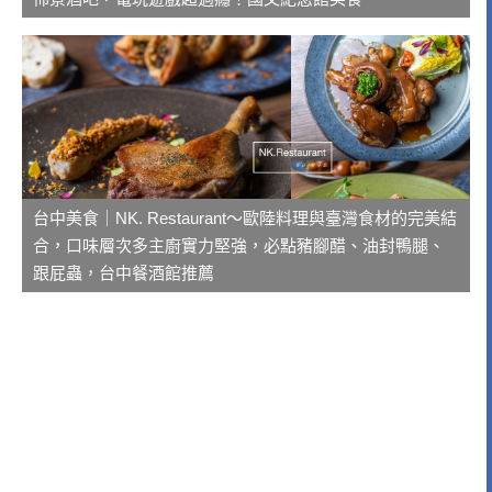
台中美食｜NK. Restaurant～歐陸料理與臺灣食材的完美結
合，口味層次多主廚實力堅強，必點豬腳醋、油封鴨腿、
跟屁蟲，台中餐酒館推薦