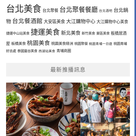
台北美食
台北聚餐餐廳
台北鍋
台北聚餐
台北酒吧
台北餐酒館
物
大江購物中心
大安區美食
大江購物中心美食
捷運美食
新北美食
板橋居酒
捷運中山站美食
新竹美食
東區美食
桃園美食
屋
板橋美食
桃園美食綠洲
桃園聚餐
桃園青埔一日遊
桃園青埔
青埔商圈
好去處
泰國曼谷美食
西湖站美食
最新推播訊息