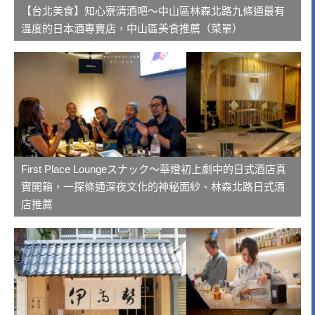
【台北美食】知心寮清酒吧～中山區林森北路九條通最有
溫度的日本酒專賣店，中山區美食推薦（菜單）
First Place Loungeスナック～華燈初上劇中的日式酒店真
實開箱，一探條通深夜文化的神秘面紗、林森北路日式酒
店推薦