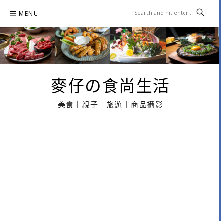
Skip
MENU
to
content
麥仔の食尚生活
美食｜親子｜旅遊｜商品攝影