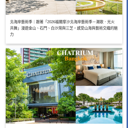
北海岸藝術季｜跟著「2026福爾摩沙北海岸藝術季－潮歌．光火
共舞」漫遊金山、石門、白沙灣與三芝，感受山海與藝術交織的魅
力