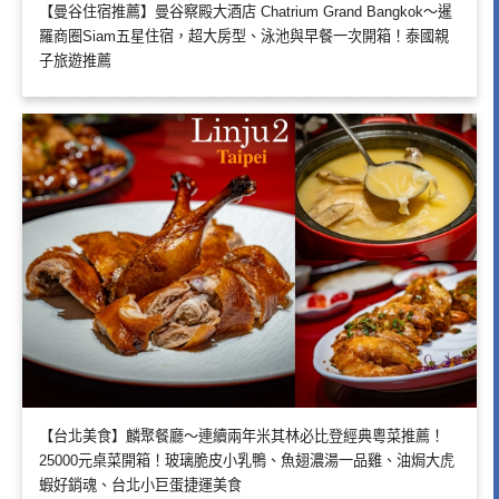
【曼谷住宿推薦】曼谷察殿大酒店 Chatrium Grand Bangkok～暹
羅商圈Siam五星住宿，超大房型、泳池與早餐一次開箱！泰國親
子旅遊推薦
【台北美食】麟聚餐廳～連續兩年米其林必比登經典粵菜推薦！
25000元桌菜開箱！玻璃脆皮小乳鴨、魚翅濃湯一品雞、油焗大虎
蝦好銷魂、台北小巨蛋捷運美食