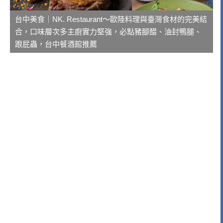
台中美食｜NK. Restaurant～歐陸料理與臺灣食材的完美結
合，口味層次多主廚實力堅強，必點豬腳醋、油封鴨腿、
跟屁蟲，台中餐酒館推薦