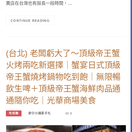
賣店在台灣也有挺長一段時間，…
CONTINUE READING
(台北) 老闆虧大了～頂級帝王蟹
火烤兩吃新選擇｜蟹宴日式頂級
帝王蟹燒烤鍋物吃到飽｜無限暢
飲生啤＋頂級帝王蟹海鮮肉品通
通隨你吃｜光華商場美食
吃到飽
麥仔の攝影手札
2