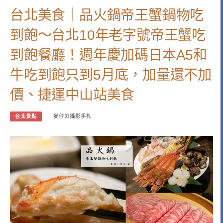
台北美食｜品火鍋帝王蟹鍋物吃
到飽～台北10年老字號帝王蟹吃
到飽餐廳！週年慶加碼日本A5和
牛吃到飽只到5月底，加量還不加
價、捷運中山站美食
台北景點
麥仔の攝影手札