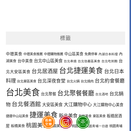
標籤
中壢美食
中山區美食
內
中壢美食推薦
中壢購物推薦
免費停車
內湖日本料理
台北中山區美食
台中美食
台
湖美食
台北串燒
台北信義區美食
台北吃到飽
台北捷運美食
台北居酒屋
台北日本
北大安區美食
料理
台北深夜食堂
台北約會餐廳
台北東區美食
台北火鍋
台北燒肉
台北美食
台北聚餐餐廳
台北鍋
台北聚餐
台北酒吧
台北餐酒館
物
大江購物中心
大安區美食
大江購物中心美食
捷運美食
新北美食
板橋居酒
捷運中山站美食
新竹美食
東區美食
桃園美食
屋
板橋美食
桃園美食綠洲
桃園聚餐
桃園青埔一日遊
桃園青埔