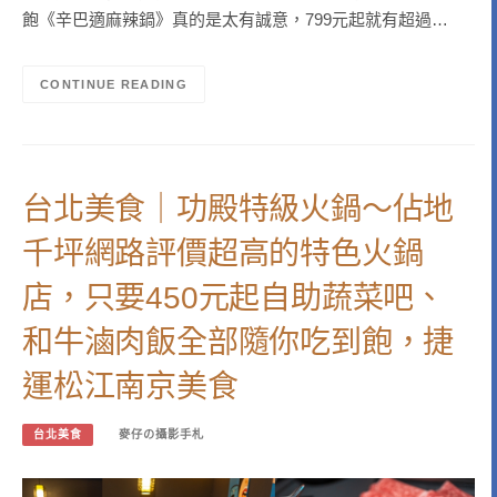
飽《辛巴適麻辣鍋》真的是太有誠意，799元起就有超過…
CONTINUE READING
台北美食｜功殿特級火鍋～佔地
千坪網路評價超高的特色火鍋
店，只要450元起自助蔬菜吧、
和牛滷肉飯全部隨你吃到飽，捷
運松江南京美食
台北美食
麥仔の攝影手札