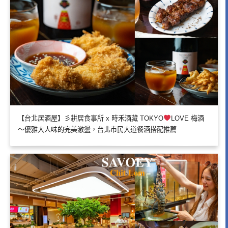
【台北居酒屋】彡耕居食事所 x 時禾酒藏 TOKYO
LOVE 梅酒
～優雅大人味的完美激盪，台北市民大道餐酒搭配推薦