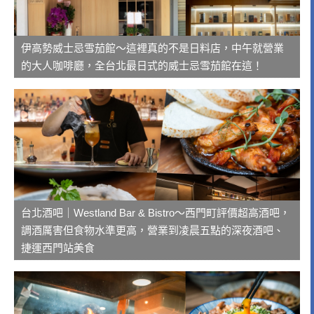
伊高勢威士忌雪茄館～這裡真的不是日料店，中午就營業
的大人咖啡廳，全台北最日式的威士忌雪茄館在這！
台北酒吧｜Westland Bar & Bistro～西門町評價超高酒吧，
調酒厲害但食物水準更高，營業到凌晨五點的深夜酒吧、
捷運西門站美食