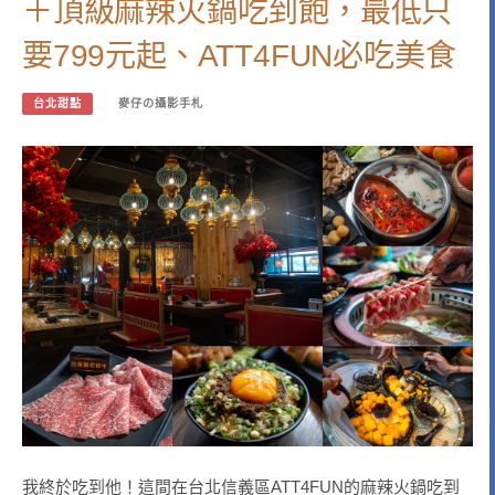
＋頂級麻辣火鍋吃到飽，最低只
要799元起、ATT4FUN必吃美食
台北甜點
麥仔の攝影手札
我終於吃到他！這間在台北信義區ATT4FUN的麻辣火鍋吃到