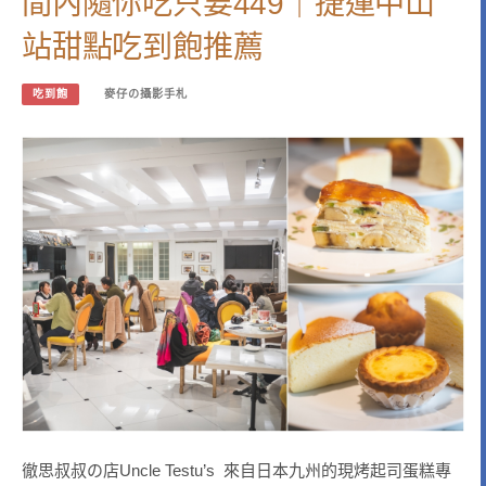
間內隨你吃只要449｜捷運中山
站甜點吃到飽推薦
吃到飽
麥仔の攝影手札
徹思叔叔の店Uncle Testu’s 來自日本九州的現烤起司蛋糕專