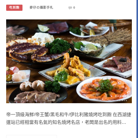
吃到飽
麥仔の攝影手札
0
帝一頂級海鮮/帝王蟹/黑毛和牛/伊比利豬燒烤吃到飽 在西湖捷
運站已經相當有名氣的知名燒烤名店，老闆是出名的用料…