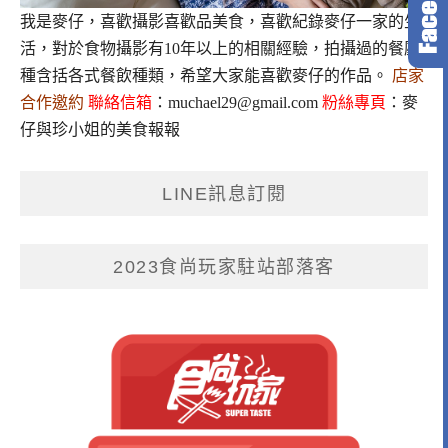
我是麥仔，喜歡攝影喜歡品美食，喜歡紀錄麥仔一家的生
活，對於食物攝影有10年以上的相關經驗，拍攝過的餐廳
種含括各式餐飲種類，希望大家能喜歡麥仔的作品。
店家
合作邀約
聯絡信箱
：
muchael29@gmail.com
粉絲專頁
：
麥
仔與珍小姐的美食報報
LINE訊息訂閱
2023食尚玩家駐站部落客