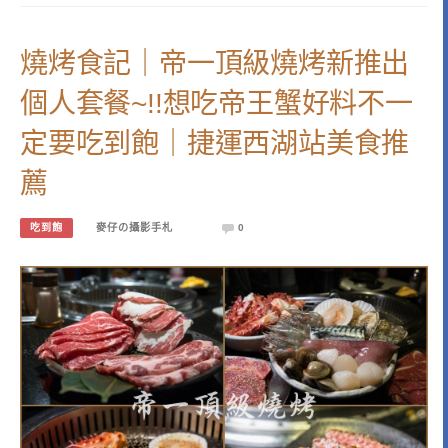
燒烤食記｜帝一頂級燒烤新推出
個人套餐~!!想吃帝王蟹好料不一
定要吃到飽｜捷運西湖站美食推
薦
吃到飽
麥仔の攝影手札
0