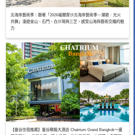
北海岸藝術季｜跟著「2026福爾摩沙北海岸藝術季－潮歌．光火
共舞」漫遊金山、石門、白沙灣與三芝，感受山海與藝術交織的魅
力
【曼谷住宿推薦】曼谷察殿大酒店 Chatrium Grand Bangkok～暹