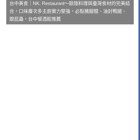
台中美食｜NK. Restaurant～歐陸料理與臺灣食材的完美結
合，口味層次多主廚實力堅強，必點豬腳醋、油封鴨腿、
跟屁蟲，台中餐酒館推薦