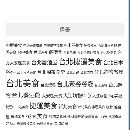
標籤
中壢美食
中山區美食
內
中壢美食推薦
中壢購物推薦
免費停車
內湖日本料理
台北中山區美食
台中美食
台
湖美食
台北串燒
台北信義區美食
台北吃到飽
台北捷運美食
台北居酒屋
台北日本
北大安區美食
料理
台北深夜食堂
台北約會餐廳
台北東區美食
台北火鍋
台北燒肉
台北美食
台北聚餐餐廳
台北鍋
台北聚餐
台北酒吧
台北餐酒館
物
大江購物中心
大安區美食
大江購物中心美食
捷運美食
新北美食
板橋居酒
捷運中山站美食
新竹美食
東區美食
桃園美食
屋
板橋美食
桃園美食綠洲
桃園聚餐
桃園青埔一日遊
桃園青埔
青埔商圈
好去處
泰國曼谷美食
西湖站美食