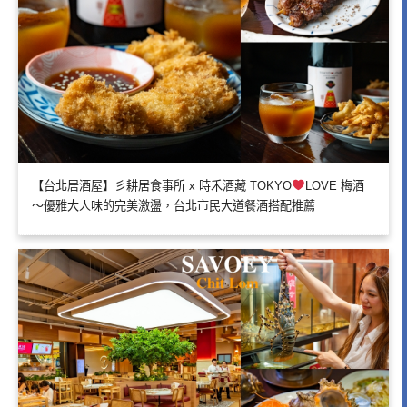
【台北居酒屋】彡耕居食事所 x 時禾酒藏 TOKYO
LOVE 梅酒
～優雅大人味的完美激盪，台北市民大道餐酒搭配推薦