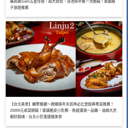
羅商圈Siam五星住宿，超大房型、泳池與早餐一次開箱！泰國親
子旅遊推薦
【台北美食】麟聚餐廳～連續兩年米其林必比登經典粵菜推薦！
25000元桌菜開箱！玻璃脆皮小乳鴨、魚翅濃湯一品雞、油焗大虎
蝦好銷魂、台北小巨蛋捷運美食