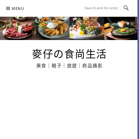
Skip
MENU
to
content
麥仔の食尚生活
美食｜親子｜旅遊｜商品攝影