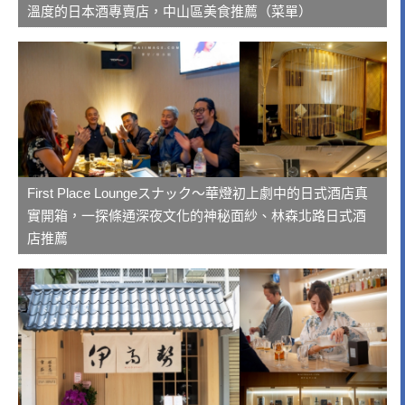
溫度的日本酒專賣店，中山區美食推薦（菜單）
First Place Loungeスナック～華燈初上劇中的日式酒店真
實開箱，一探條通深夜文化的神秘面紗、林森北路日式酒
店推薦