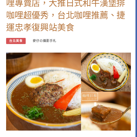
哩專賣店，大推日式和牛漢堡排
咖哩超優秀，台北咖哩推薦、捷
運忠孝復興站美食
台北美食
麥仔の攝影手札