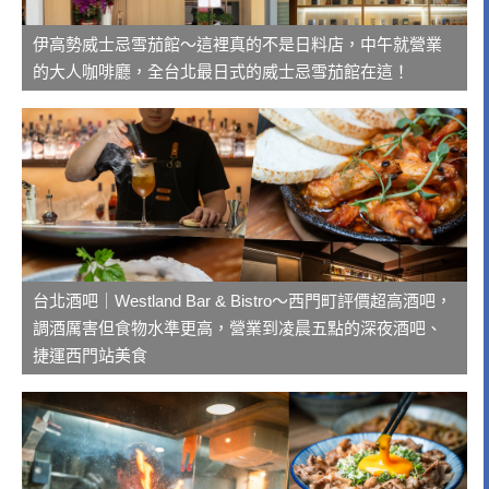
伊高勢威士忌雪茄館～這裡真的不是日料店，中午就營業
的大人咖啡廳，全台北最日式的威士忌雪茄館在這！
台北酒吧｜Westland Bar & Bistro～西門町評價超高酒吧，
調酒厲害但食物水準更高，營業到凌晨五點的深夜酒吧、
捷運西門站美食