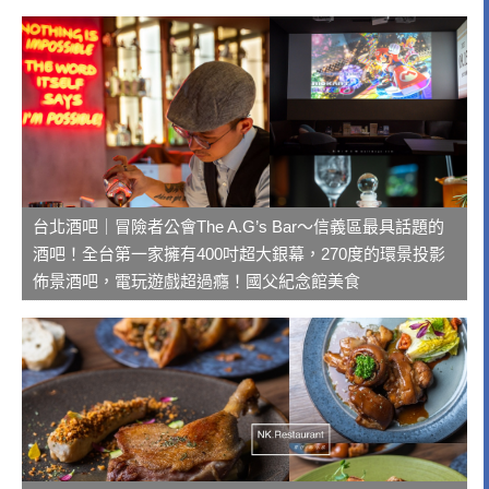
台北酒吧｜冒險者公會The A.G’s Bar～信義區最具話題的
酒吧！全台第一家擁有400吋超大銀幕，270度的環景投影
佈景酒吧，電玩遊戲超過癮！國父紀念館美食