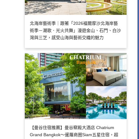
北海岸藝術季｜跟著「2026福爾摩沙北海岸藝
術季－潮歌．光火共舞」漫遊金山、石門、白沙
灣與三芝，感受山海與藝術交織的魅力
【曼谷住宿推薦】曼谷察殿大酒店 Chatrium
Grand Bangkok～暹羅商圈Siam五星住宿，超