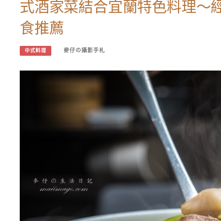
式酒家菜結合宜蘭特色料理～
食推薦
麥仔の攝影手札
中式料理