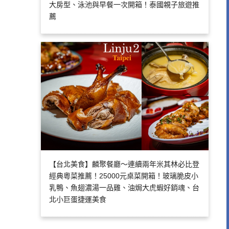
大房型、泳池與早餐一次開箱！泰國親子旅遊推
薦
【台北美食】麟聚餐廳～連續兩年米其林必比登
經典粵菜推薦！25000元桌菜開箱！玻璃脆皮小
乳鴨、魚翅濃湯一品雞、油焗大虎蝦好銷魂、台
北小巨蛋捷運美食