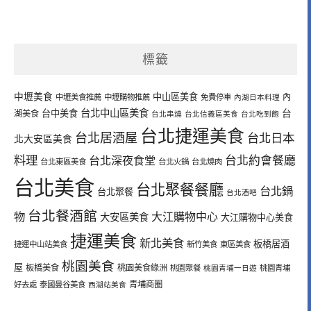
標籤
中壢美食
中山區美食
內
中壢美食推薦
中壢購物推薦
免費停車
內湖日本料理
台北中山區美食
台中美食
台
湖美食
台北串燒
台北信義區美食
台北吃到飽
台北捷運美食
台北居酒屋
台北日本
北大安區美食
料理
台北深夜食堂
台北約會餐廳
台北東區美食
台北火鍋
台北燒肉
台北美食
台北聚餐餐廳
台北鍋
台北聚餐
台北酒吧
台北餐酒館
物
大江購物中心
大安區美食
大江購物中心美食
捷運美食
新北美食
板橋居酒
捷運中山站美食
新竹美食
東區美食
桃園美食
屋
板橋美食
桃園美食綠洲
桃園聚餐
桃園青埔一日遊
桃園青埔
青埔商圈
好去處
泰國曼谷美食
西湖站美食