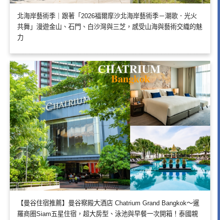
北海岸藝術季｜跟著「2026福爾摩沙北海岸藝術季－潮歌．光火
共舞」漫遊金山、石門、白沙灣與三芝，感受山海與藝術交織的魅
力
【曼谷住宿推薦】曼谷察殿大酒店 Chatrium Grand Bangkok～暹
羅商圈Siam五星住宿，超大房型、泳池與早餐一次開箱！泰國親