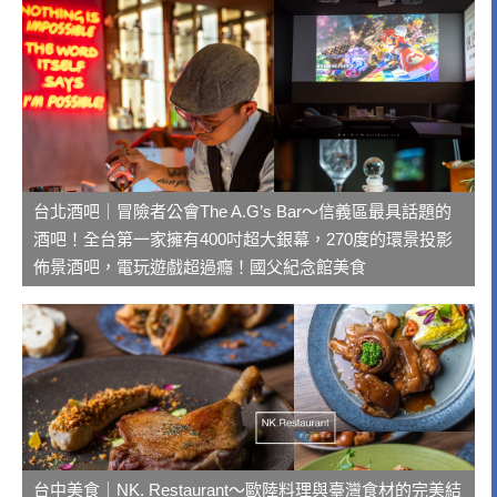
台北酒吧｜冒險者公會The A.G’s Bar～信義區最具話題的
酒吧！全台第一家擁有400吋超大銀幕，270度的環景投影
佈景酒吧，電玩遊戲超過癮！國父紀念館美食
台中美食｜NK. Restaurant～歐陸料理與臺灣食材的完美結