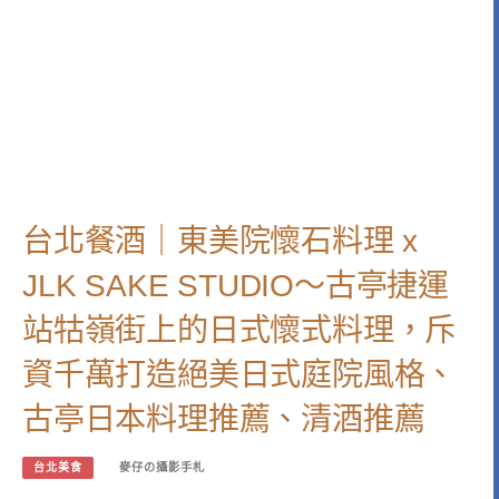
台北餐酒｜東美院懷石料理 x
JLK SAKE STUDIO～古亭捷運
站牯嶺街上的日式懷式料理，斥
資千萬打造絕美日式庭院風格、
古亭日本料理推薦、清酒推薦
台北美食
麥仔の攝影手札