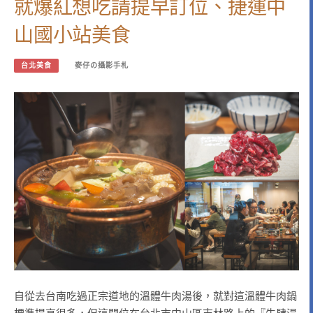
就爆紅想吃請提早訂位、捷運中
山國小站美食
台北美食
麥仔の攝影手札
自從去台南吃過正宗道地的溫體牛肉湯後，就對這溫體牛肉鍋