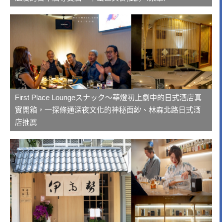
First Place Loungeスナック～華燈初上劇中的日式酒店真
實開箱，一探條通深夜文化的神秘面紗、林森北路日式酒
店推薦