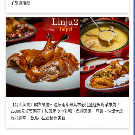
子旅遊推薦
【台北美食】麟聚餐廳～連續兩年米其林必比登經典粵菜推薦！
25000元桌菜開箱！玻璃脆皮小乳鴨、魚翅濃湯一品雞、油焗大虎
蝦好銷魂、台北小巨蛋捷運美食