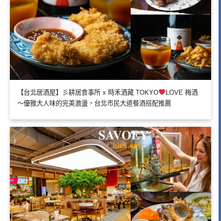
【台北居酒屋】彡耕居食事所 x 時禾酒藏 TOKYO
LOVE 梅酒
～優雅大人味的完美激盪，台北市民大道餐酒搭配推薦