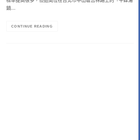
標準提高很多，但這間位在台北市中山區吉林路上的『牛肆湯
鍋…
CONTINUE READING