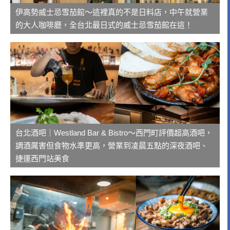
伊高勢威士忌雪茄館～這裡真的不是日料店，中午就營業
的大人咖啡廳，全台北最日式的威士忌雪茄館在這！
台北酒吧｜Westland Bar & Bistro～西門町評價超高酒吧，
調酒厲害但食物水準更高，營業到凌晨五點的深夜酒吧、
捷運西門站美食