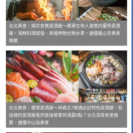
台北美食｜燒究食寓居酒屋～萬華在地人激推的優秀居酒
屋，海鮮料理超強、串燒烤物也夠水準，捷運龍山寺美食
推薦
台北美食｜貍君居酒屋～林森北7條通必訪特色居酒屋，有
這樣的居酒屋竟然直接營業到清晨6點？台北深夜食堂推
薦、捷運中山站美食