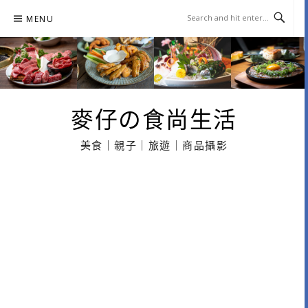
Skip
MENU
to
content
麥仔の食尚生活
美食｜親子｜旅遊｜商品攝影