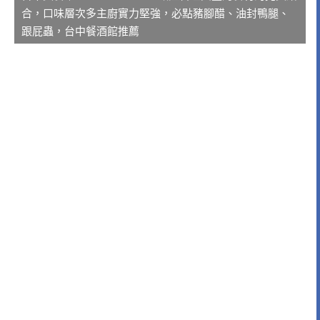
合，口味層次多主廚實力堅強，必點豬腳醋、油封鴨腿、
跟屁蟲，台中餐酒館推薦